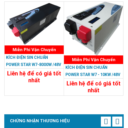
Chi Tiết
Đặt Mua
Miễn Phí Vận Chuyển
KÍCH ĐIỆN SIN CHUẨN
Miễn Phí Vận Chuyển
POWER STAR W7-8000W /48V
KÍCH ĐIỆN SIN CHUẨN
LCD
Liên hệ để có giá tốt
POWER STAR W7 - 10KW /48V
nhất
Liên hệ để có giá tốt
31.188.000đ
nhất
32.394.000đ
Chi Tiết
Đặt Mua
Chi Tiết
Đặt Mua
CHỨNG NHẬN THƯƠNG HIỆU