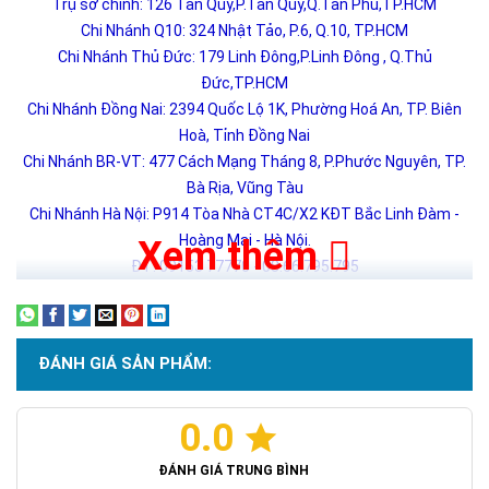
Trụ sở chính: 126 Tân Quý,P.Tân Qúy,Q.Tân Phú,TP.HCM
Chi Nhánh Q10: 324 Nhật Tảo, P.6, Q.10, TP.HCM
Chi Nhánh Thủ Đức: 179 Linh Đông,P.Linh Đông , Q.Thủ
Đức,TP.HCM
Chi Nhánh Đồng Nai: 2394 Quốc Lộ 1K, Phường Hoá An, TP. Biên
Hoà, Tỉnh Đồng Nai
Chi Nhánh BR-VT: 477 Cách Mạng Tháng 8, P.Phước Nguyên, TP.
Bà Rịa, Vũng Tàu
Chi Nhánh Hà Nội: P914 Tòa Nhà CT4C/X2 KĐT Bắc Linh Đàm -
Hoàng Mai - Hà Nội.
Xem thêm
ĐT: 09153 77770 - 08.66.795.795
ĐÁNH GIÁ SẢN PHẨM:
0.0
ĐÁNH GIÁ TRUNG BÌNH