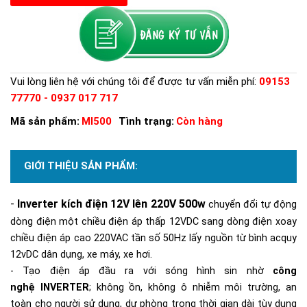
Vui lòng liên hệ với chúng tôi để được tư vấn miễn phí:
09153
77770 - 0937 017 717
Mã sản phẩm:
MI500
Tình trạng:
Còn hàng
GIỚI THIỆU SẢN PHẨM:
-
Inverter kích
đ
iện
12V l
ên 220V
500
w
chuyển đổi tự động
dòng điện một chiều điện áp thấp 12VDC sang dòng điện xoay
chiều điện áp cao 220VAC tần số 50Hz lấy nguồn từ bình acquy
12vDC dân dụng, xe máy, xe hơi.
- Tạo điện áp đầu ra với sóng hình sin nhờ
công
nghệ
INVERTER
; không ồn, không ô nhiễm môi trường, an
toàn cho người sử dụng, dự phòng trong thời gian dài tùy dung