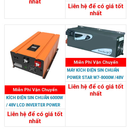
nhất
RP
Liên hệ để có giá tốt
34.788.000đ
nhất
Chi Tiết
Đặt Mua
22.788.000đ
Chi Tiết
Đặt Mua
Miễn Phí Vận Chuyển
MÁY KÍCH ĐIỆN SIN CHUẨN
POWER STAR W7-8000W /48V
Liên hệ để có giá tốt
Miễn Phí Vận Chuyển
nhất
KÍCH ĐIỆN SIN CHUẨN 6000W
29.988.000đ
/ 48V LCD INVERTER POWER
Chi Tiết
Đặt Mua
RP
Liên hệ để có giá tốt
nhất
23.988.000đ