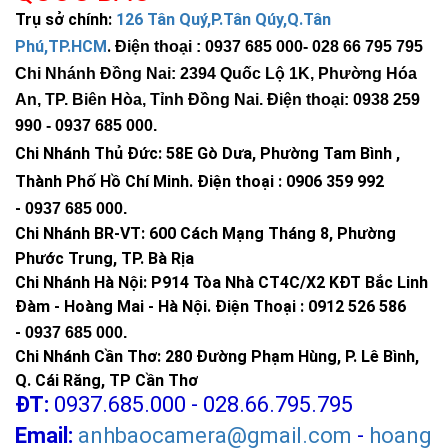
Trụ sở chính:
126 Tân Quý,P.Tân Qúy,Q.Tân
Phú,TP.HCM
.
Điện thoại : 0937 685 000
- 028 66 795 795
Chi Nhánh Đồng Nai: 2394 Quốc Lộ 1K, Phường Hóa
An, TP. Biên Hòa, Tỉnh Đồng Nai. Điện thoại: 0938 259
990 -
0937 685 000
.
Chi Nhánh Thủ Đức:
58E Gò Dưa, Phường Tam Bình ,
Thành Phố Hồ Chí Minh
.
Điện thoại : 0906 359 992
-
0937 685 000
.
Chi Nhánh BR-VT:
600 Cách Mạng Tháng 8, Phường
Phước Trung, TP. Bà Rịa
Chi Nhánh Hà Nội: P914 Tòa Nhà CT4C/X2 KĐT Bắc Linh
Đàm - Hoàng Mai - Hà Nội.
Điện Thoại : 0912 526 586
-
0937 685 000.
Chi Nhánh Cần Thơ: 280 Đường Phạm Hùng, P. Lê Bình,
Q. Cái Răng, TP Cần Thơ
ĐT:
0937.685.000 - 028.66.795.795
Email:
anhbaocamera@gmail.com
-
hoang