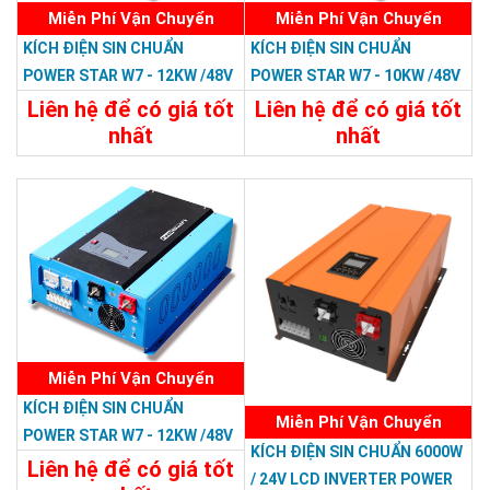
Miễn Phí Vận Chuyển
Miễn Phí Vận Chuyển
KÍCH ĐIỆN SIN CHUẨN
KÍCH ĐIỆN SIN CHUẨN
POWER STAR W7 - 12KW /48V
POWER STAR W7 - 10KW /48V
LCD
LCD
Liên hệ để có giá tốt
Liên hệ để có giá tốt
nhất
nhất
35.988.000đ
33.588.000đ
Chi Tiết
Đặt Mua
Chi Tiết
Đặt Mua
Miễn Phí Vận Chuyển
KÍCH ĐIỆN SIN CHUẨN
Miễn Phí Vận Chuyển
POWER STAR W7 - 12KW /48V
KÍCH ĐIỆN SIN CHUẨN 6000W
Liên hệ để có giá tốt
/ 24V LCD INVERTER POWER