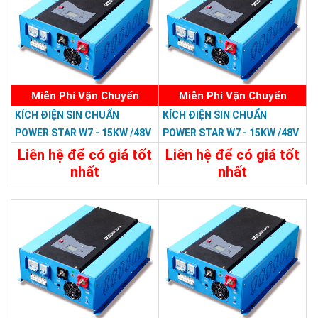
Miễn Phí Vận Chuyển
Miễn Phí Vận Chuyển
KÍCH ĐIỆN SIN CHUẨN
KÍCH ĐIỆN SIN CHUẨN
POWER STAR W7 - 15KW /48V
POWER STAR W7 - 15KW /48V
LCD
Liên hệ để có giá tốt
Liên hệ để có giá tốt
nhất
nhất
47.988.000đ
46.798.800đ
Chi Tiết
Đặt Mua
Chi Tiết
Đặt Mua