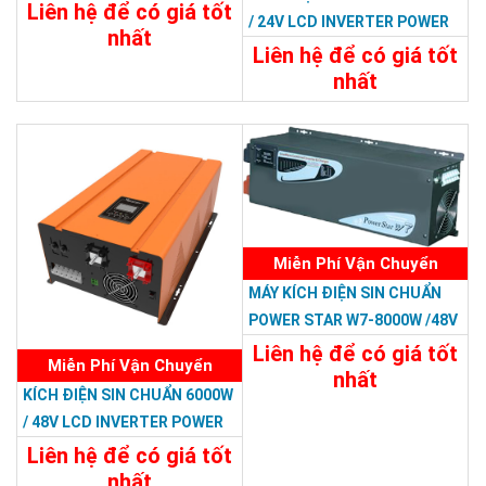
Liên hệ để có giá tốt
/ 24V LCD INVERTER POWER
nhất
RP
Liên hệ để có giá tốt
34.788.000đ
nhất
Chi Tiết
Đặt Mua
22.788.000đ
Chi Tiết
Đặt Mua
Miễn Phí Vận Chuyển
MÁY KÍCH ĐIỆN SIN CHUẨN
POWER STAR W7-8000W /48V
Liên hệ để có giá tốt
Miễn Phí Vận Chuyển
nhất
KÍCH ĐIỆN SIN CHUẨN 6000W
29.988.000đ
/ 48V LCD INVERTER POWER
Chi Tiết
Đặt Mua
RP
Liên hệ để có giá tốt
nhất