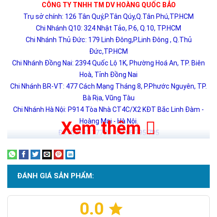
CÔNG TY TNHH TM DV HOÀNG QUỐC BẢO
Trụ sở chính: 126 Tân Quý,P.Tân Qúy,Q.Tân Phú,TP.HCM
Chi Nhánh Q10: 324 Nhật Tảo, P.6, Q.10, TP.HCM
Chi Nhánh Thủ Đức: 179 Linh Đông,P.Linh Đông , Q.Thủ
Đức,TP.HCM
Chi Nhánh Đồng Nai: 2394 Quốc Lộ 1K, Phường Hoá An, TP. Biên
Hoà, Tỉnh Đồng Nai
Chi Nhánh BR-VT: 477 Cách Mạng Tháng 8, P.Phước Nguyên, TP.
Bà Rịa, Vũng Tàu
Chi Nhánh Hà Nội: P914 Tòa Nhà CT4C/X2 KĐT Bắc Linh Đàm -
Hoàng Mai - Hà Nội.
Xem thêm
ĐT: 09153 77770 - 08.66.795.795
ĐÁNH GIÁ SẢN PHẨM:
0.0