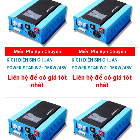
Miễn Phí Vận Chuyển
Miễn Phí Vận Chuyển
KÍCH ĐIỆN SIN CHUẨN
KÍCH ĐIỆN SIN CHUẨN
POWER STAR W7 - 15KW /48V
POWER STAR W7 - 15KW /48V
LCD
Liên hệ để có giá tốt
Liên hệ để có giá tốt
nhất
nhất
47.988.000đ
46.798.800đ
Chi Tiết
Đặt Mua
Chi Tiết
Đặt Mua