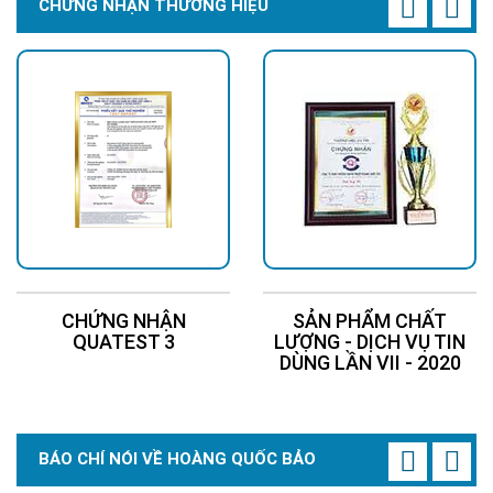
CHỨNG NHẬN THƯƠNG HIỆU
CHỨNG NHẬN
SẢN PHẨM CHẤT
QUATEST 3
LƯỢNG - DỊCH VỤ TIN
DÙNG LẦN VII - 2020
BÁO CHÍ NÓI VỀ HOÀNG QUỐC BẢO