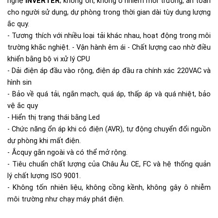
nghệ
INVERTER
; không ồn, không ô nhiễm môi trường, an toàn
cho người sử dụng, dự phòng trong thời gian dài tùy dung lượng
ắc quy.
- Tương thích với nhiều loại tải khác nhau, hoạt động trong môi
trường khắc nghiệt. - Vận hành êm ái - Chất lượng cao nhờ điều
khiển bằng bộ vi xử lý CPU
- Dải điện áp đầu vào rộng, điện áp đầu ra chính xác 220VAC và
hình sin
- Bảo về quá tải, ngắn mạch, quá áp, thấp áp và quá nhiệt, bảo
vệ ắc quy
- Hiển thị trạng thái bằng Led
- Chức năng ổn áp khi có điện (AVR), tự động chuyển đổi nguồn
dự phòng khi mất điện.
- Ắcquy gắn ngoài và có thể mở rộng.
- Tiêu chuẩn chất lượng của Châu Âu CE, FC và hệ thống quản
lý chất lượng ISO 9001.
- Không tốn nhiên liệu, không cồng kềnh, không gây ô nhiễm
môi trường như chạy máy phát điện.