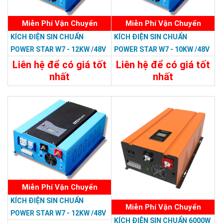
Miễn Phí Vận Chuyển
Miễn Phí Vận Chuyển
KÍCH ĐIỆN SIN CHUẨN
KÍCH ĐIỆN SIN CHUẨN
POWER STAR W7 - 12KW /48V
POWER STAR W7 - 10KW /48V
LCD
LCD
Liên hệ để có giá tốt
Liên hệ để có giá tốt
nhất
nhất
35.988.000đ
33.588.000đ
Chi Tiết
Đặt Mua
Chi Tiết
Đặt Mua
Miễn Phí Vận Chuyển
KÍCH ĐIỆN SIN CHUẨN
Miễn Phí Vận Chuyển
POWER STAR W7 - 12KW /48V
KÍCH ĐIỆN SIN CHUẨN 6000W