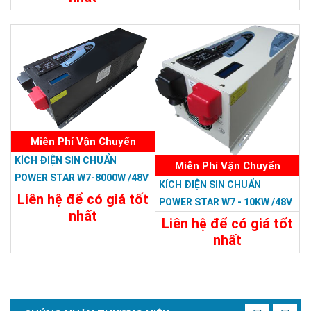
23.988.000đ
Chi Tiết
Đặt Mua
Miễn Phí Vận Chuyển
KÍCH ĐIỆN SIN CHUẨN
Miễn Phí Vận Chuyển
POWER STAR W7-8000W /48V
KÍCH ĐIỆN SIN CHUẨN
LCD
Liên hệ để có giá tốt
POWER STAR W7 - 10KW /48V
nhất
Liên hệ để có giá tốt
31.188.000đ
nhất
32.394.000đ
Chi Tiết
Đặt Mua
Chi Tiết
Đặt Mua