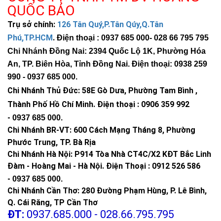
QUỐC BẢO
Trụ sở chính:
126 Tân Quý,P.Tân Qúy,Q.Tân
Phú,TP.HCM
.
Điện thoại : 0937 685 000
- 028 66 795 795
Chi Nhánh Đồng Nai: 2394 Quốc Lộ 1K, Phường Hóa
An, TP. Biên Hòa, Tỉnh Đồng Nai. Điện thoại: 0938 259
990 -
0937 685 000
.
Chi Nhánh Thủ Đức:
58E Gò Dưa, Phường Tam Bình ,
Thành Phố Hồ Chí Minh
.
Điện thoại : 0906 359 992
-
0937 685 000
.
Chi Nhánh BR-VT:
600 Cách Mạng Tháng 8, Phường
Phước Trung, TP. Bà Rịa
Chi Nhánh Hà Nội: P914 Tòa Nhà CT4C/X2 KĐT Bắc Linh
Đàm - Hoàng Mai - Hà Nội.
Điện Thoại : 0912 526 586
-
0937 685 000.
Chi Nhánh Cần Thơ: 280 Đường Phạm Hùng, P. Lê Bình,
Q. Cái Răng, TP Cần Thơ
ĐT:
0937.685.000 - 028.66.795.795