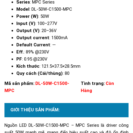
Series
: MPC Series
Model
: DL-50W-C1500-MPC
Power (W)
: 50W
Input (V)
: 100–277V
Output (V)
: 20–36V
Output current
: 1500mA
Default Current
: —
Eff.
: 89% @230V
PF
: 0.95 @230V
Kích thước
: 121.5×37.5×28.5mm
Quy cách (Cái/thùng)
: 80
Mã sản phẩm:
DL-50W-C1500-
Tình trạng:
Còn
MPC
Hàng
GIỚI THIỆU SẢN PHẨM:
Nguồn LED DL-50W-C1500-MPC – MPC Series là driver công
suất 50W mạnh mẽ, mang đến hiệu suất cao và độ ổn định