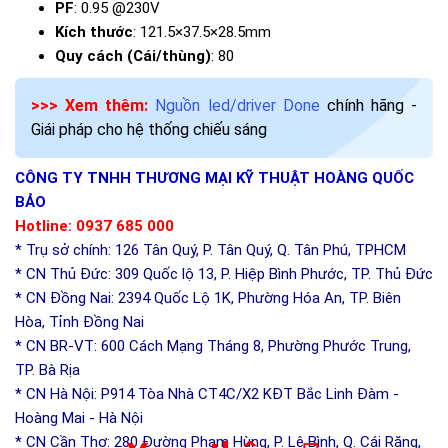
PF
: 0.95 @230V
Kích thước
: 121.5×37.5×28.5mm
Quy cách (Cái/thùng)
: 80
>>> Xem thêm:
Nguồn led/driver Done
chính hãng -
Giái pháp cho hệ thống chiếu sáng
CÔNG TY TNHH THƯƠNG MẠI KỸ THUẬT HOÀNG QUỐC
BẢO
Hotline: 0937 685 000
* Trụ sở chính: 126 Tân Quý, P. Tân Quý, Q. Tân Phú, TPHCM
* CN Thủ Đức: 309 Quốc lộ 13, P. Hiệp Bình Phước, TP. Thủ Đức
* CN Đồng Nai: 2394 Quốc Lộ 1K, Phường Hóa An, TP. Biên
Hòa, Tỉnh Đồng Nai
* CN BR-VT: 600 Cách Mạng Tháng 8, Phường Phước Trung,
TP. Bà Rịa
* CN Hà Nội: P914 Tòa Nhà CT4C/X2 KĐT Bắc Linh Đàm -
Hoàng Mai - Hà Nội
* CN Cần Thơ: 280 Đường Phạm Hùng, P. Lê Bình, Q. Cái Răng,