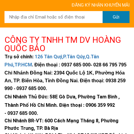
ĐĂNG KÝ NHẬN KHUYẾN MÃI
Gửi
CÔNG TY TNHH TM DV HOÀNG
QUỐC BẢO
Trụ sở chính:
126 Tân Quý,P.Tân Qúy,Q.Tân
Phú,TP.HCM
.
Điện thoại : 0937 685 000
- 028 66 795 795
Chi Nhánh Đồng Nai: 2394 Quốc Lộ 1K, Phường Hóa
An, TP. Biên Hòa, Tỉnh Đồng Nai. Điện thoại: 0938 259
990 -
0937 685 000
.
Chi Nhánh Thủ Đức:
58E Gò Dưa, Phường Tam Bình ,
Thành Phố Hồ Chí Minh
.
Điện thoại : 0906 359 992
-
0937 685 000
.
Chi Nhánh BR-VT:
600 Cách Mạng Tháng 8, Phường
Phước Trung, TP. Bà Rịa