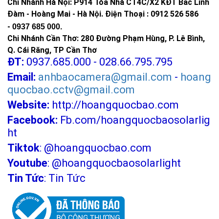
Chi Nhánh Hà Nội: P914 Tòa Nhà CT4C/X2 KĐT Bắc Linh
Đàm - Hoàng Mai - Hà Nội.
Điện Thoại : 0912 526 586
-
0937 685 000.
Chi Nhánh Cần Thơ: 280 Đường Phạm Hùng, P. Lê Bình,
Q. Cái Răng, TP Cần Thơ
ĐT:
0937.685.000 - 028.66.795.795
Email:
anhbaocamera@gmail.com
-
hoang
quocbao.cctv@gmail.com
Website:
http://hoangquocbao.com
Facebook:
Fb.com/hoangquocbaosolarlig
ht
Tiktok
:
@hoangquocbao.com
Youtube
:
@hoangquocbaosolarlight
Tin Tức
:
Tin Tức