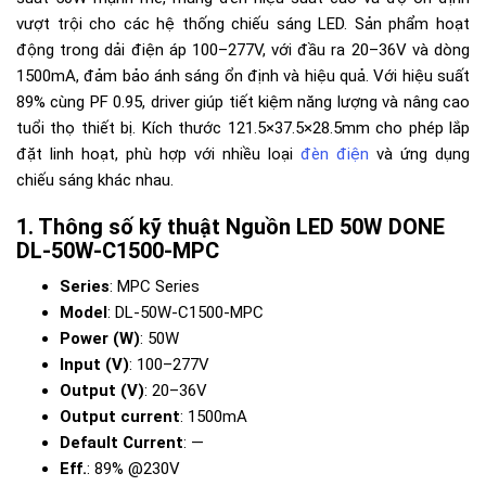
vượt trội cho các hệ thống chiếu sáng LED. Sản phẩm hoạt
động trong dải điện áp 100–277V, với đầu ra 20–36V và dòng
1500mA, đảm bảo ánh sáng ổn định và hiệu quả. Với hiệu suất
89% cùng PF 0.95, driver giúp tiết kiệm năng lượng và nâng cao
tuổi thọ thiết bị. Kích thước 121.5×37.5×28.5mm cho phép lắp
đặt linh hoạt, phù hợp với nhiều loại
đèn điện
và ứng dụng
chiếu sáng khác nhau.
Thông số kỹ thuật Nguồn LED 50W DONE
DL-50W-C1500-MPC
Series
: MPC Series
Model
: DL-50W-C1500-MPC
Power (W)
: 50W
Input (V)
: 100–277V
Output (V)
: 20–36V
Output current
: 1500mA
Default Current
: —
Eff.
: 89% @230V