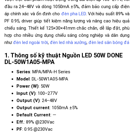
đầu ra 24–48V và dòng 1050mA ±5%, đảm bảo cung cấp điện
áp chính xác và ổn định cho
đèn pha LED
. Với hiệu suất 89% và
PF 0.95, driver giúp tiết kiệm năng lượng và nâng cao hiệu quả
chiếu sáng. Thiết kế 125×30×41mm chắc chắn, dễ lắp đặt, phù
hợp cho nhiều ứng dụng chiếu sáng công nghiệp và dân dụng
như
đèn led ngoài trời
,
đèn led nhà xưởng
,
đèn led sân bóng đá
Thông số kỹ thuật Nguồn LED 50W DONE
DL-50W1A05-MPA
Series
: MPA/MPA-H Series
Model
: DL-50W1A05-MPA
Power (W)
: 50W
Input (V)
: 100–277V
Output (V)
: 24–48V
Output current
: 1050mA ±5%
Default Current
: —
Eff.
: 89% @230Vac
PF
: 0.95 @230Vac