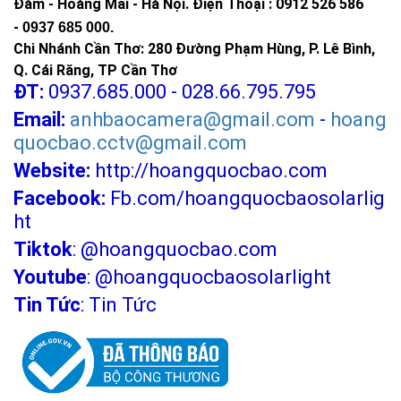
Đàm - Hoàng Mai - Hà Nội.
Điện Thoại : 0912 526 586
-
0937 685 000.
Chi Nhánh Cần Thơ: 280 Đường Phạm Hùng, P. Lê Bình,
Q. Cái Răng, TP Cần Thơ
ĐT:
0937.685.000 - 028.66.795.795
Email:
anhbaocamera@gmail.com
-
hoang
quocbao.cctv@gmail.com
Website:
http://hoangquocbao.com
Facebook:
Fb.com/hoangquocbaosolarlig
ht
Tiktok
:
@hoangquocbao.com
Youtube
:
@hoangquocbaosolarlight
Tin Tức
:
Tin Tức