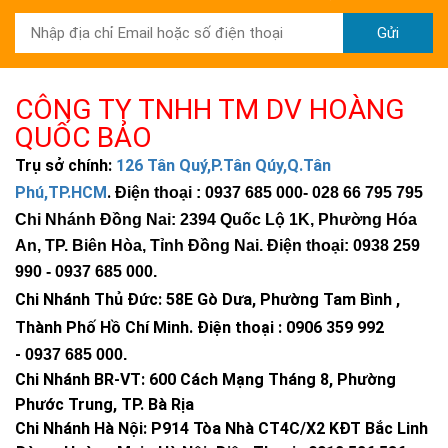
Gửi
CÔNG TY TNHH TM DV HOÀNG
QUỐC BẢO
Trụ sở chính:
126 Tân Quý,P.Tân Qúy,Q.Tân
Phú,TP.HCM
.
Điện thoại : 0937 685 000
- 028 66 795 795
Chi Nhánh Đồng Nai: 2394 Quốc Lộ 1K, Phường Hóa
An, TP. Biên Hòa, Tỉnh Đồng Nai. Điện thoại: 0938 259
990 -
0937 685 000
.
Chi Nhánh Thủ Đức:
58E Gò Dưa, Phường Tam Bình ,
Thành Phố Hồ Chí Minh
.
Điện thoại : 0906 359 992
-
0937 685 000
.
Chi Nhánh BR-VT:
600 Cách Mạng Tháng 8, Phường
Phước Trung, TP. Bà Rịa
Chi Nhánh Hà Nội: P914 Tòa Nhà CT4C/X2 KĐT Bắc Linh