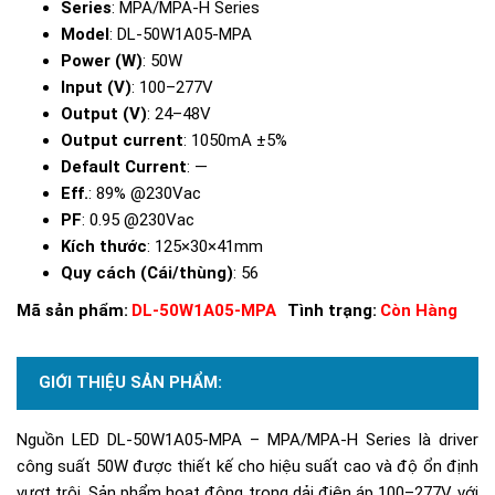
Series
: MPA/MPA-H Series
Model
: DL-50W1A05-MPA
Power (W)
: 50W
Input (V)
: 100–277V
Output (V)
: 24–48V
Output current
: 1050mA ±5%
Default Current
: —
Eff.
: 89% @230Vac
PF
: 0.95 @230Vac
Kích thước
: 125×30×41mm
Quy cách (Cái/thùng)
: 56
Mã sản phẩm:
DL-50W1A05-MPA
Tình trạng:
Còn Hàng
GIỚI THIỆU SẢN PHẨM:
Nguồn LED DL-50W1A05-MPA – MPA/MPA-H Series là driver
công suất 50W được thiết kế cho hiệu suất cao và độ ổn định
vượt trội. Sản phẩm hoạt động trong dải điện áp 100–277V, với