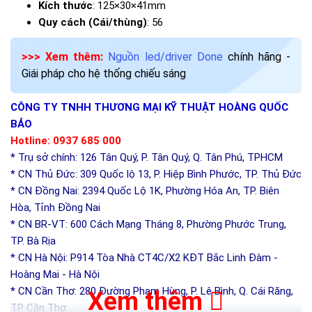
Kích thước
: 125×30×41mm
Quy cách (Cái/thùng)
: 56
>>> Xem thêm:
Nguồn led/driver Done
chính hãng -
Giái pháp cho hệ thống chiếu sáng
CÔNG TY TNHH THƯƠNG MẠI KỸ THUẬT HOÀNG QUỐC
BẢO
Hotline: 0937 685 000
* Trụ sở chính: 126 Tân Quý, P. Tân Quý, Q. Tân Phú, TPHCM
* CN Thủ Đức: 309 Quốc lộ 13, P. Hiệp Bình Phước, TP. Thủ Đức
* CN Đồng Nai: 2394 Quốc Lộ 1K, Phường Hóa An, TP. Biên
Hòa, Tỉnh Đồng Nai
* CN BR-VT: 600 Cách Mạng Tháng 8, Phường Phước Trung,
TP. Bà Rịa
* CN Hà Nội: P914 Tòa Nhà CT4C/X2 KĐT Bắc Linh Đàm -
Hoàng Mai - Hà Nội
* CN Cần Thơ: 280 Đường Phạm Hùng, P. Lê Bình, Q. Cái Răng,
Xem thêm
TP Cần Thơ