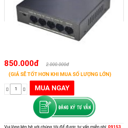
850.000đ
2.000.000đ
(GIÁ SẼ TỐT HƠN KHI MUA SỐ LƯỢNG LỚN)
Vui lòng liên hệ với chúng tôi để được tư vấn miễn phí:
09153