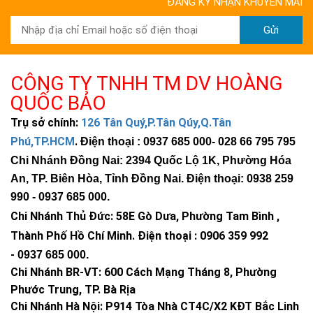
ĐĂNG KÝ NHẬN KHUYẾN MÃI
Gửi
CÔNG TY TNHH TM DV HOÀNG
QUỐC BẢO
Trụ sở chính:
126 Tân Quý,P.Tân Qúy,Q.Tân
Phú,TP.HCM
.
Điện thoại : 0937 685 000
- 028 66 795 795
Chi Nhánh Đồng Nai: 2394 Quốc Lộ 1K, Phường Hóa
An, TP. Biên Hòa, Tỉnh Đồng Nai. Điện thoại: 0938 259
990 -
0937 685 000
.
Chi Nhánh Thủ Đức:
58E Gò Dưa, Phường Tam Bình ,
Thành Phố Hồ Chí Minh
.
Điện thoại : 0906 359 992
-
0937 685 000
.
Chi Nhánh BR-VT:
600 Cách Mạng Tháng 8, Phường
Phước Trung, TP. Bà Rịa
Chi Nhánh Hà Nội: P914 Tòa Nhà CT4C/X2 KĐT Bắc Linh