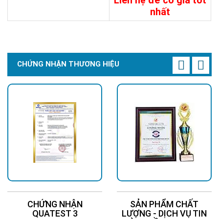
Liên hệ để có giá tốt
nhất
Chi Tiết
Đặt Mua
9.200.000đ
Chi Tiết
Đặt Mua
CHỨNG NHẬN THƯƠNG HIỆU
CHỨNG NHẬN
SẢN PHẨM CHẤT
QUATEST 3
LƯỢNG - DỊCH VỤ TIN