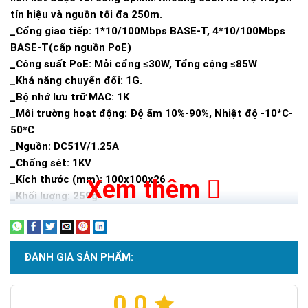
tín hiệu và nguồn tối đa 250m.
_Cổng giao tiếp: 1*10/100Mbps BASE-T, 4*10/100Mbps
BASE-T(cấp nguồn PoE)
_Công suất PoE: Mỗi cổng ≤30W, Tổng cộng ≤85W
_Khả năng chuyển đổi: 1G.
_Bộ nhớ lưu trữ MAC: 1K
_Môi trường hoạt động: Độ ẩm 10%-90%, Nhiệt độ -10*C-
50*C
_Nguồn: DC51V/1.25A
_Chống sét: 1KV
_Kích thước (mm): 100x100x26
Xem thêm
_Khối lượng: 259g
ĐÁNH GIÁ SẢN PHẨM:
0.0