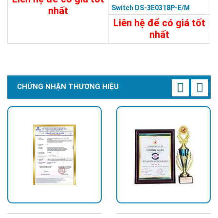
Switch DS-3E0318P-E/M
nhất
Liên hệ để có giá tốt
11.930.000đ
nhất
Chi Tiết
Đặt Mua
9.200.000đ
Chi Tiết
Đặt Mua
CHỨNG NHẬN THƯƠNG HIỆU