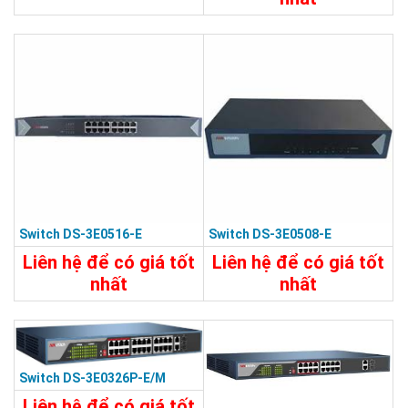
7.480.000đ
Chi Tiết
Đặt Mua
Switch DS-3E0516-E
Switch DS-3E0508-E
Liên hệ để có giá tốt
Liên hệ để có giá tốt
nhất
nhất
5.450.000đ
2.390.000đ
Chi Tiết
Đặt Mua
Chi Tiết
Đặt Mua
Switch DS-3E0326P-E/M
Liên hệ để có giá tốt