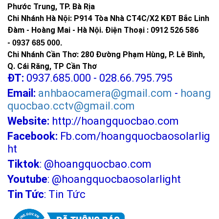
Phước Trung, TP. Bà Rịa
Chi Nhánh Hà Nội: P914 Tòa Nhà CT4C/X2 KĐT Bắc Linh
Đàm - Hoàng Mai - Hà Nội.
Điện Thoại : 0912 526 586
-
0937 685 000.
Chi Nhánh Cần Thơ: 280 Đường Phạm Hùng, P. Lê Bình,
Q. Cái Răng, TP Cần Thơ
ĐT:
0937.685.000 - 028.66.795.795
Email:
anhbaocamera@gmail.com
-
hoang
quocbao.cctv@gmail.com
Website:
http://hoangquocbao.com
Facebook:
Fb.com/hoangquocbaosolarlig
ht
Tiktok
:
@hoangquocbao.com
Youtube
:
@hoangquocbaosolarlight
Tin Tức
:
Tin Tức