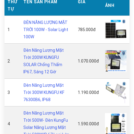
THỨ
TÊN SẢN PHẨM
GIÁ
ẢNH
TỰ
ĐÈN NĂNG LƯỢNG MẶT
1
TRỜI 100W - Solar Light
785.000đ
100W
Đèn Năng Lượng Mặt
Trời 200W KUNGFU
2
1.070.000đ
SOLAR Chống Thấm
IP67, Sáng 12 Giờ
Đèn Năng Lượng Mặt
3
Trời 300W KUNGFU KF
1.190.000đ
76300B6, IP68
Đèn Năng Lượng Mặt
Trời 500W- Đèn KungFu
4
1.590.000đ
Solar Năng Lượng Mặt