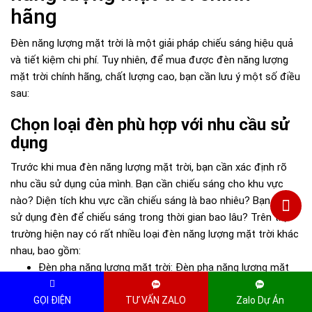
hãng
Đèn năng lượng mặt trời là một giải pháp chiếu sáng hiệu quả
và tiết kiệm chi phí. Tuy nhiên, để mua được đèn năng lượng
mặt trời chính hãng, chất lượng cao, bạn cần lưu ý một số điều
sau:
Chọn loại đèn phù hợp với nhu cầu sử
dụng
Trước khi mua đèn năng lượng mặt trời, bạn cần xác định rõ
nhu cầu sử dụng của mình. Bạn cần chiếu sáng cho khu vực
nào? Diện tích khu vực cần chiếu sáng là bao nhiêu? Bạn muốn
sử dụng đèn để chiếu sáng trong thời gian bao lâu? Trên thị
trường hiện nay có rất nhiều loại đèn năng lượng mặt trời khác
nhau, bao gồm:
Đèn pha năng lượng mặt trời: Đèn pha năng lượng mặt
trời được sử dụng để chiếu sáng cho các khu vực rộng
GỌI ĐIỆN
TƯ VẤN ZALO
Zalo Dự Án
lớn, chẳng hạn như sân vườn, sân bóng, đường phố,...