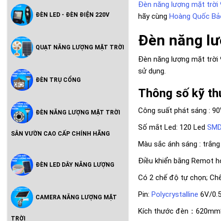
Đèn năng lượng mặt trời
ĐÈN LED - ĐÈN ĐIỆN 220V
hãy cùng
Hoàng Quốc Bả
Đèn năng lư
QUẠT NĂNG LƯỢNG MẶT TRỜI
Đèn năng lượng mặt trời 
sử dụng.
ĐÈN TRỤ CỔNG
Thông số kỹ th
Công suất phát sáng : 9
ĐÈN NĂNG LƯỢNG MẶT TRỜI
Số mắt Led: 120 Led
SMD
SÂN VƯỜN CAO CẤP CHÍNH HÃNG
Màu sắc ánh sáng : trắng
Điều khiển bằng Remot hoặ
ĐÈN LED DÂY NĂNG LƯỢNG
Có 2 chế độ tự chọn; Chế
Pin:
Polycrystalline
6V/0.
CAMERA NĂNG LƯỢNG MẶT
Kích thước đèn：620m
TRỜI