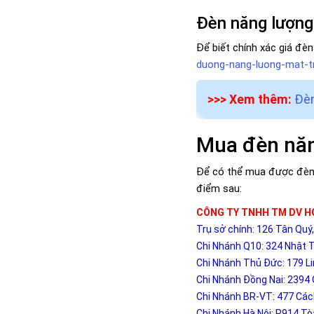
Đèn năng lượng
Để biết chính xác giá đèn
duong-nang-luong-mat-tr
>>> Xem thêm:
Đèn
Mua đèn năn
Để có thể mua được đèn n
điểm sau:
CÔNG TY TNHH TM DV 
Trụ sở chính: 126 Tân Qu
Chi Nhánh Q10: 324 Nhật T
Chi Nhánh Thủ Đức: 179 L
Chi Nhánh Đồng Nai: 2394 
Chi Nhánh BR-VT: 477 Các
Chi Nhánh Hà Nội: P914 T