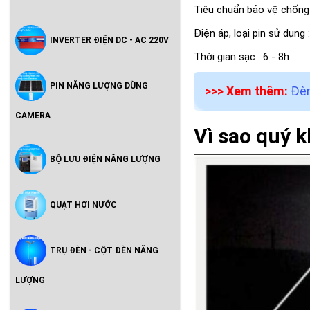
Tiêu chuẩn bảo vệ chống
Điện áp, loại pin sử dụng
INVERTER ĐIỆN DC - AC 220V
Thời gian sạc : 6 - 8h
PIN NĂNG LƯỢNG DÙNG
>>> Xem thêm:
Đèn
CAMERA
Vì sao quý 
BỘ LƯU ĐIỆN NĂNG LƯỢNG
QUẠT HƠI NƯỚC
TRỤ ĐÈN - CỘT ĐÈN NĂNG
LƯỢNG