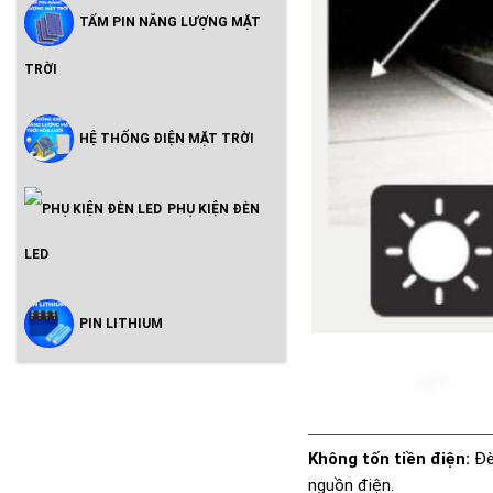
TẤM PIN NĂNG LƯỢNG MẶT
TRỜI
HỆ THỐNG ĐIỆN MẶT TRỜI
PHỤ KIỆN ĐÈN
LED
PIN LITHIUM
Không tốn tiền điện:
Đèn
nguồn điện.