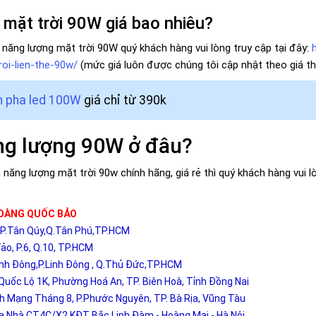
 mặt trời 90W giá bao nhiêu?
 năng lượng mặt trời 90W quý khách hàng vui lòng truy cập tại đây:
oi-lien-the-90w/
(mức giá luôn được chúng tôi cập nhật theo giá thị
 pha led 100W
giá chỉ từ 390k
g lượng 90W ở đâu?
ăng lượng mặt trời 90w chính hãng, giá rẻ thì quý khách hàng vui lò
HOÀNG QUỐC BẢO
ý,P.Tân Qúy,Q.Tân Phú,TP.HCM
ảo, P.6, Q.10, TP.HCM
inh Đông,P.Linh Đông , Q.Thủ Đức,TP.HCM
Quốc Lộ 1K, Phường Hoá An, TP. Biên Hoà, Tỉnh Đồng Nai
h Mạng Tháng 8, P.Phước Nguyên, TP. Bà Rịa, Vũng Tàu
òa Nhà CT4C/X2 KĐT Bắc Linh Đàm - Hoàng Mai - Hà Nội.