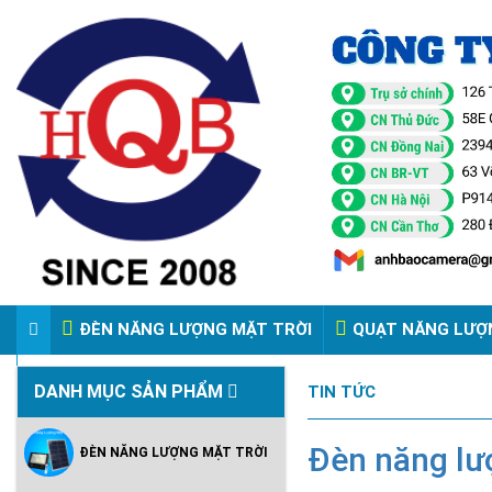
ĐÈN NĂNG LƯỢNG MẶT TRỜI
QUẠT NĂNG LƯỢ
VIDEO ĐÈN PHA ĐIỆN 220V
DANH MỤC SẢN PHẨM
TIN TỨC
Đèn năng lượ
ĐÈN NĂNG LƯỢNG MẶT TRỜI