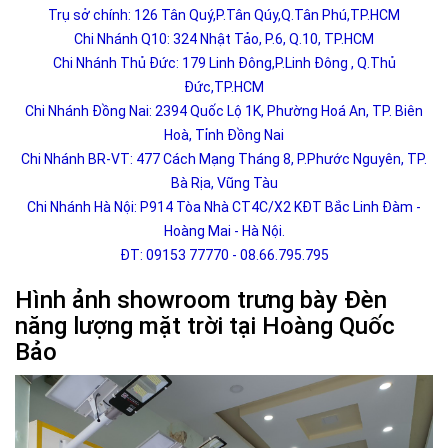
Trụ sở chính: 126 Tân Quý,P.Tân Qúy,Q.Tân Phú,TP.HCM
Chi Nhánh Q10: 324 Nhật Tảo, P.6, Q.10, TP.HCM
Chi Nhánh Thủ Đức: 179 Linh Đông,P.Linh Đông , Q.Thủ
Đức,TP.HCM
Chi Nhánh Đồng Nai: 2394 Quốc Lộ 1K, Phường Hoá An, TP. Biên
Hoà, Tỉnh Đồng Nai
Chi Nhánh BR-VT: 477 Cách Mạng Tháng 8, P.Phước Nguyên, TP.
Bà Rịa, Vũng Tàu
Chi Nhánh Hà Nội: P914 Tòa Nhà CT4C/X2 KĐT Bắc Linh Đàm -
Hoàng Mai - Hà Nội.
ĐT: 09153 77770 - 08.66.795.795
Hình ảnh showroom trưng bày Đèn
năng lượng mặt trời tại Hoàng Quốc
Bảo