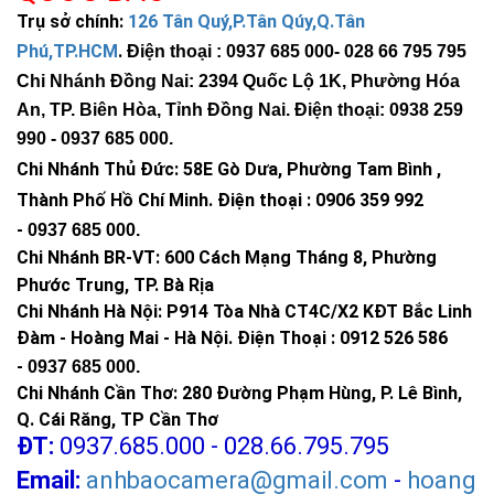
Trụ sở chính:
126 Tân Quý,P.Tân Qúy,Q.Tân
Phú,TP.HCM
.
Điện thoại : 0937 685 000
- 028 66 795 795
Chi Nhánh Đồng Nai: 2394 Quốc Lộ 1K, Phường Hóa
An, TP. Biên Hòa, Tỉnh Đồng Nai. Điện thoại: 0938 259
990 -
0937 685 000
.
Chi Nhánh Thủ Đức:
58E Gò Dưa, Phường Tam Bình ,
Thành Phố Hồ Chí Minh
.
Điện thoại : 0906 359 992
-
0937 685 000
.
Chi Nhánh BR-VT:
600 Cách Mạng Tháng 8, Phường
Phước Trung, TP. Bà Rịa
Chi Nhánh Hà Nội: P914 Tòa Nhà CT4C/X2 KĐT Bắc Linh
Đàm - Hoàng Mai - Hà Nội.
Điện Thoại : 0912 526 586
-
0937 685 000.
Chi Nhánh Cần Thơ: 280 Đường Phạm Hùng, P. Lê Bình,
Q. Cái Răng, TP Cần Thơ
ĐT:
0937.685.000 - 028.66.795.795
Email:
anhbaocamera@gmail.com
-
hoang