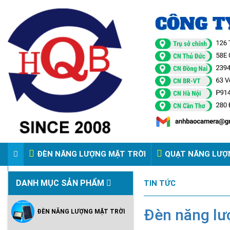
ĐÈN NĂNG LƯỢNG MẶT TRỜI
QUẠT NĂNG LƯỢ
VIDEO ĐÈN PHA ĐIỆN 220V
DANH MỤC SẢN PHẨM
TIN TỨC
Đèn năng lư
ĐÈN NĂNG LƯỢNG MẶT TRỜI