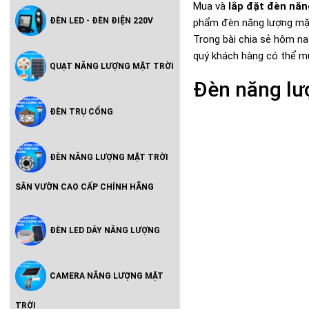
Mua và
lắp đặt đèn năn
ĐÈN LED - ĐÈN ĐIỆN 220V
phẩm đèn năng lượng mặt 
Trong bài chia sẻ hôm na
quý khách hàng có thể mu
QUẠT NĂNG LƯỢNG MẶT TRỜI
Đèn năng lượ
ĐÈN TRỤ CỔNG
ĐÈN NĂNG LƯỢNG MẶT TRỜI
SÂN VƯỜN CAO CẤP CHÍNH HÃNG
ĐÈN LED DÂY NĂNG LƯỢNG
CAMERA NĂNG LƯỢNG MẶT
TRỜI