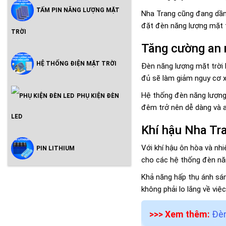
TẤM PIN NĂNG LƯỢNG MẶT
Nha Trang cũng đang dần 
đặt đèn năng lượng mặt t
TRỜI
Tăng cường an 
HỆ THỐNG ĐIỆN MẶT TRỜI
Đèn năng lượng mặt trời
đủ sẽ làm giảm nguy cơ x
Hệ thống đèn năng lượng m
PHỤ KIỆN ĐÈN
đêm trở nên dễ dàng và a
LED
Khí hậu Nha Tra
Với khí hậu ôn hòa và nh
PIN LITHIUM
cho các hệ thống đèn nă
Khả năng hấp thụ ánh sán
không phải lo lắng về vi
>>> Xem thêm:
Đèn