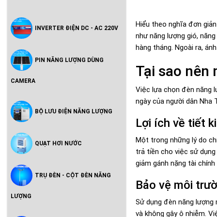
Hiểu theo nghĩa đơn giản
INVERTER ĐIỆN DC - AC 220V
như năng lượng gió, năng
hàng tháng. Ngoài ra, án
PIN NĂNG LƯỢNG DÙNG
Tại sao nên 
CAMERA
Việc lựa chọn đèn năng l
ngày của người dân Nha 
BỘ LƯU ĐIỆN NĂNG LƯỢNG
Lợi ích về tiết 
Một trong những lý do chí
QUẠT HƠI NƯỚC
trả tiền cho việc sử dụng
giảm gánh nặng tài chính
TRỤ ĐÈN - CỘT ĐÈN NĂNG
Bảo vệ môi trườ
LƯỢNG
Sử dụng đèn năng lượng m
và không gây ô nhiễm. Vi