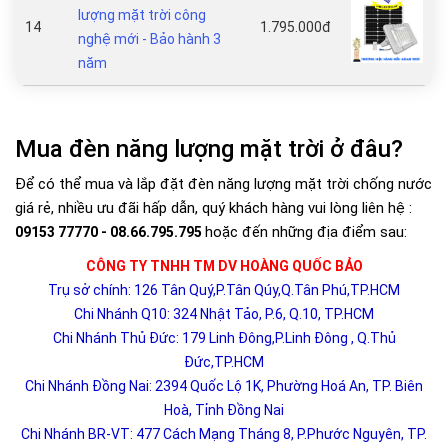
lượng mặt trời công
14
1.795.000đ
nghệ mới - Bảo hành 3
năm
Mua đèn năng lượng mặt trời ở đâu?
Để có thể mua và lắp đặt đèn năng lượng mặt trời chống nước
giá rẻ, nhiều ưu đãi hấp dẫn, quý khách hàng vui lòng liên hệ :
hoặc đến những địa điểm sau:
09153 77770 - 08.66.795.795
CÔNG TY TNHH TM DV HOÀNG QUỐC BẢO
Trụ sở chính: 126 Tân Quý,P.Tân Qúy,Q.Tân Phú,TP.HCM
Chi Nhánh Q10: 324 Nhật Tảo, P.6, Q.10, TP.HCM
Chi Nhánh Thủ Đức: 179 Linh Đông,P.Linh Đông , Q.Thủ
Đức,TP.HCM
Chi Nhánh Đồng Nai: 2394 Quốc Lộ 1K, Phường Hoá An, TP. Biên
Hoà, Tỉnh Đồng Nai
Chi Nhánh BR-VT: 477 Cách Mạng Tháng 8, P.Phước Nguyên, TP.