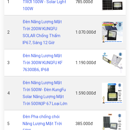
1
TRỜI 100W - Solar Light
785.000đ
100W
Đèn Năng Lượng Mặt
Trời 200W KUNGFU
2
1.070.000đ
SOLAR Chống Thấm
IP67, Sáng 12 Giờ
Đèn Năng Lượng Mặt
3
Trời 300W KUNGFU KF
1.190.000đ
76300B6, IP68
Đèn Năng Lượng Mặt
Trời 500W- Đèn KungFu
4
1.590.000đ
Solar Năng Lượng Mặt
Trời 500W,IP 67 Loại Lớn
Đèn Pha chống chói
5
Năng Lượng Mặt Trời
385.000đ