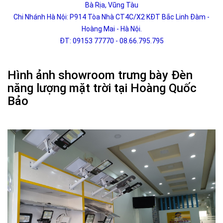
Bà Rịa, Vũng Tàu
Chi Nhánh Hà Nội: P914 Tòa Nhà CT4C/X2 KĐT Bắc Linh Đàm -
Hoàng Mai - Hà Nội.
ĐT: 09153 77770 - 08.66.795.795
Hình ảnh showroom trưng bày Đèn
năng lượng mặt trời tại Hoàng Quốc
Bảo