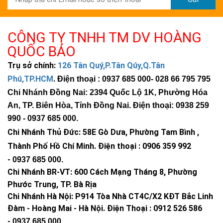
CÔNG TY TNHH TM DV HOÀNG
QUỐC BẢO
Trụ sở chính:
126 Tân Quý,P.Tân Qúy,Q.Tân
Phú,TP.HCM
.
Điện thoại : 0937 685 000
- 028 66 795 795
Chi Nhánh Đồng Nai: 2394 Quốc Lộ 1K, Phường Hóa
An, TP. Biên Hòa, Tỉnh Đồng Nai. Điện thoại: 0938 259
990 -
0937 685 000
.
Chi Nhánh Thủ Đức:
58E Gò Dưa, Phường Tam Bình ,
Thành Phố Hồ Chí Minh
.
Điện thoại : 0906 359 992
-
0937 685 000
.
Chi Nhánh BR-VT:
600 Cách Mạng Tháng 8, Phường
Phước Trung, TP. Bà Rịa
Chi Nhánh Hà Nội: P914 Tòa Nhà CT4C/X2 KĐT Bắc Linh
Đàm - Hoàng Mai - Hà Nội.
Điện Thoại : 0912 526 586
-
0937 685 000.