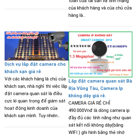
toàn của tài sản và tính mạng
của khách hàng và của chủ cửa
hàng là...
Dịch vụ lắp đặt camera cho
khách sạn giá rẻ
Với các khách hàng là chủ của
Lắp đặt camera quan sát Bà
khách sạn, nhà nghỉ thì việc lắp
Rịa Vũng Tàu, Camera Ip
đặt camera quan sát là điều
không dây giá rẻ.
cực kì quan trọng để giám sát
CAMERA GIÁ RẺ CHỈ
hoạt động kinh doanh của
490.000Vnđ là dòng camera ip
khách sạn mình. Tuy nhiên...
đầy đủ các tính năng như quan
sát kết nối không dây(bằng
WIFI ) ghi hình bằng thẻ nhớ