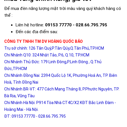
Để mua đèn năng lượng mặt trời màu vàng quý khách hàng có
thể :
Liên hệ hotline:
09153 77770 - 028.66.795.795
Đến các địa điểm sau:
CÔNG TY TNHH TM DV HOÀNG QUỐC BẢO
Trụ sở chính: 126 Tân Quý,P.Tân Qúy,Q.Tân Phú,TP.HCM
Chi Nhánh Q10: 324 Nhật Tảo, P.6, Q.10, TP.HCM
Chi Nhánh Thủ Đức: 179 Linh Đông,P.Linh Đông , Q.Thủ
Đức,TP.HCM
Chi Nhánh Đồng Nai: 2394 Quốc Lộ 1K, Phường Hoá An, TP. Biên
Hoà, Tỉnh Đồng Nai
Chi Nhánh BR-VT: 477 Cách Mạng Tháng 8, P.Phước Nguyên, TP.
Bà Rịa, Vũng Tàu
Chi Nhánh Hà Nội: P914 Tòa Nhà CT4C/X2 KĐT Bắc Linh Đàm -
Hoàng Mai - Hà Nội.
ĐT: 09153 77770 - 028.66.795.795