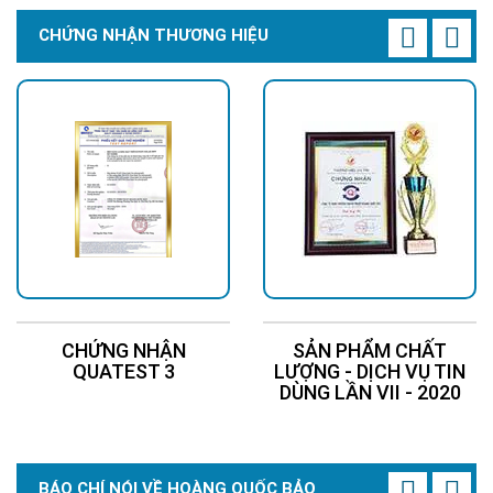
CHỨNG NHẬN THƯƠNG HIỆU
CHỨNG NHẬN
SẢN PHẨM CHẤT
QUATEST 3
LƯỢNG - DỊCH VỤ TIN
DÙNG LẦN VII - 2020
BÁO CHÍ NÓI VỀ HOÀNG QUỐC BẢO