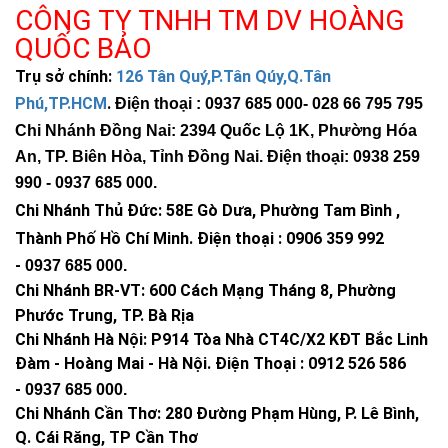
CÔNG TY TNHH TM DV HOÀNG
QUỐC BẢO
Trụ sở chính:
126 Tân Quý,P.Tân Qúy,Q.Tân
Phú,TP.HCM
.
Điện thoại : 0937 685 000
- 028 66 795 795
Chi Nhánh Đồng Nai: 2394 Quốc Lộ 1K, Phường Hóa
An, TP. Biên Hòa, Tỉnh Đồng Nai. Điện thoại: 0938 259
990 -
0937 685 000
.
Chi Nhánh Thủ Đức:
58E Gò Dưa, Phường Tam Bình ,
Thành Phố Hồ Chí Minh
.
Điện thoại : 0906 359 992
-
0937 685 000
.
Chi Nhánh BR-VT:
600 Cách Mạng Tháng 8, Phường
Phước Trung, TP. Bà Rịa
Chi Nhánh Hà Nội: P914 Tòa Nhà CT4C/X2 KĐT Bắc Linh
Đàm - Hoàng Mai - Hà Nội.
Điện Thoại : 0912 526 586
-
0937 685 000.
Chi Nhánh Cần Thơ: 280 Đường Phạm Hùng, P. Lê Bình,
Q. Cái Răng, TP Cần Thơ