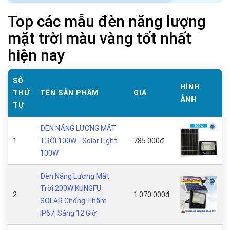
Top các mẫu đèn năng lượng
mặt trời màu vàng tốt nhất
hiện nay
SỐ
HÌNH
THỨ
TÊN SẢN PHẨM
GIÁ
ẢNH
TỰ
ĐÈN NĂNG LƯỢNG MẶT
1
TRỜI 100W - Solar Light
785.000đ
100W
Đèn Năng Lượng Mặt
Trời 200W KUNGFU
2
1.070.000đ
SOLAR Chống Thấm
IP67, Sáng 12 Giờ