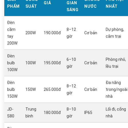
GIÁ
GIAN
PHẨM
SUẤT
NƯỚC
NHẤT
SÁNG
Đèn
cầm
8–12
Dự phòng,
200W
190.000đ
Cơ bản
tay
giờ
cắm trại
200W
Đèn
6–10
Phòng nhỏ,
bulb
100W
195.000đ
Cơ bản
giờ
lều trại
100W
Đèn
Đa năng
8–12
bulb
150W
265.000đ
Cơ bản
trong/ngoài
giờ
150W
nhà
JD-
Trung
8–10
Lối đi, cổng
180.000đ
IP65
S80
bình
giờ
nhà