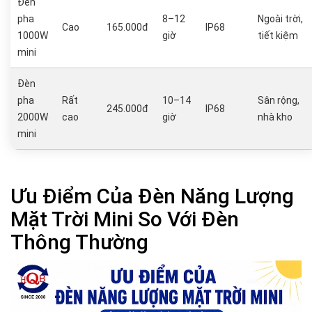
Đèn
pha
8–12
Ngoài trời,
Cao
165.000đ
IP68
1000W
giờ
tiết kiệm
mini
Đèn
pha
Rất
10–14
Sân rộng,
245.000đ
IP68
2000W
cao
giờ
nhà kho
mini
Ưu Điểm Của Đèn Năng Lượng
Mặt Trời Mini So Với Đèn
Thông Thường