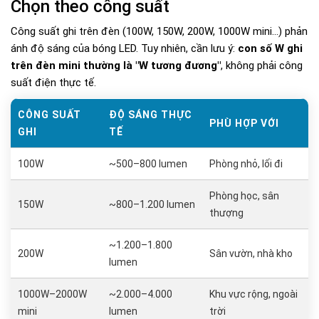
Chọn theo công suất
Công suất ghi trên đèn (100W, 150W, 200W, 1000W mini...) phản
ánh độ sáng của bóng LED. Tuy nhiên, cần lưu ý:
con số W ghi
trên đèn mini thường là "W tương đương"
, không phải công
suất điện thực tế.
CÔNG SUẤT
ĐỘ SÁNG THỰC
PHÙ HỢP VỚI
GHI
TẾ
100W
~500–800 lumen
Phòng nhỏ, lối đi
Phòng học, sân
150W
~800–1.200 lumen
thượng
~1.200–1.800
200W
Sân vườn, nhà kho
lumen
1000W–2000W
~2.000–4.000
Khu vực rộng, ngoài
mini
lumen
trời