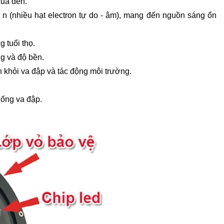
của đèn.
 n (nhiều hạt electron tự do - âm), mang đến nguồn sáng ổn
 tuổi thọ.
g và độ bền.
 khỏi va đập và tác động môi trường.
hống va đập.