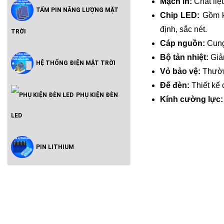
Mạch in
:
Chất liệ
TẤM PIN NĂNG LƯỢNG MẶT
Chip LED
:
Gồm k
định, sắc nét.
TRỜI
Cáp nguồn
:
Cung
Bộ tản nhiệt
:
Giảm
HỆ THỐNG ĐIỆN MẶT TRỜI
Vỏ bảo vệ
:
Thường
Đế đèn
:
Thiết kế 
PHỤ KIỆN ĐÈN
Kính cường lực
:
LED
PIN LITHIUM