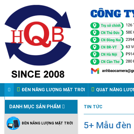
ĐÈN NĂNG LƯỢNG MẶT TRỜI
QUẠT NĂNG LƯỢ
VIDEO ĐÈN PHA ĐIỆN 220V
DANH MỤC SẢN PHẨM
TIN TỨC
5+ Mẫu đèn r
ĐÈN NĂNG LƯỢNG MẶT TRỜI