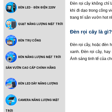
Đèn rọi cây không chỉ 
ĐÈN LED - ĐÈN ĐIỆN 220V
khi đi dạo trong công 
trang trí sân vườn hot n
QUẠT NĂNG LƯỢNG MẶT TRỜI
Đèn rọi cây là gì?
ĐÈN TRỤ CỔNG
Đèn rọi cây, hoặc đèn 
xanh. Đèn rọi cây, hay
ĐÈN NĂNG LƯỢNG MẶT TRỜI
Ánh sáng tinh tế của c
SÂN VƯỜN CAO CẤP CHÍNH HÃNG
ĐÈN LED DÂY NĂNG LƯỢNG
CAMERA NĂNG LƯỢNG MẶT
TRỜI