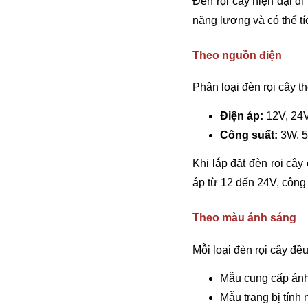
Đèn rọi cây hiện đại đi
năng lượng và có thể t
Theo nguồn điện
Phân loại đèn rọi cây t
Điện áp
:
12V, 24V
Công suất
:
3W, 
Khi lắp đặt đèn rọi câ
áp từ 12 đến 24V, công
Theo màu ánh sáng
Mỗi loại đèn rọi cây đề
Mẫu cung cấp ánh 
Mẫu trang bị tính