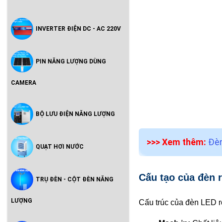
INVERTER ĐIỆN DC - AC 220V
PIN NĂNG LƯỢNG DÙNG
CAMERA
BỘ LƯU ĐIỆN NĂNG LƯỢNG
>>> Xem thêm:
Đèn
QUẠT HƠI NƯỚC
Cấu tạo của đèn r
TRỤ ĐÈN - CỘT ĐÈN NĂNG
LƯỢNG
Cấu trúc của đèn LED r