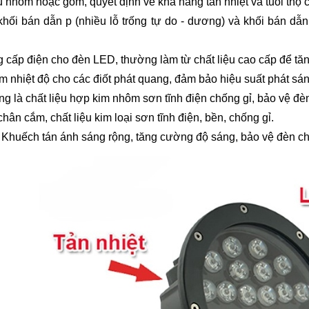
u nhôm hoặc gốm, quyết định về khả năng tản nhiệt và tuổi thọ 
hối bán dẫn p (nhiều lỗ trống tự do - dương) và khối bán dẫn
 cấp điện cho đèn LED, thường làm từ chất liệu cao cấp để tăng
 nhiệt độ cho các điốt phát quang, đảm bảo hiệu suất phát sán
 là chất liệu hợp kim nhôm sơn tĩnh điện chống gỉ, bảo vệ đèn
chân cắm, chất liệu kim loại sơn tĩnh điện, bền, chống gỉ.
Khuếch tán ánh sáng rộng, tăng cường độ sáng, bảo vệ đèn c