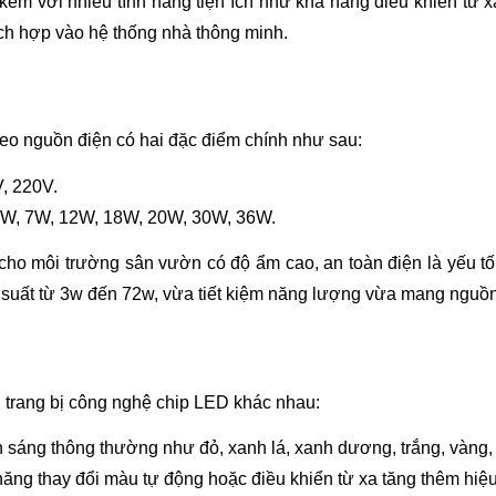
 kèm với nhiều tính năng tiện ích như khả năng điều khiển từ 
ích hợp vào hệ thống nhà thông minh.
heo nguồn điện có hai đặc điểm chính như sau:
, 220V.
5W, 7W, 12W, 18W, 20W, 30W, 36W.
y cho môi trường sân vườn có độ ẩm cao, an toàn điện là yếu t
 suất từ 3w đến 72w, vừa tiết kiệm năng lượng vừa mang nguồn
u trang bị công nghệ chip LED khác nhau:
sáng thông thường như đỏ, xanh lá, xanh dương, trắng, vàng, t
 năng thay đổi màu tự động hoặc điều khiển từ xa tăng thêm hi