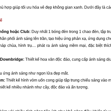
hù hợp giúp tối ưu hóa vẻ đẹp không gian xanh. Dưới đây là cá
kế
thống hoặc Club
:
Duy nhất 1 bóng đèn trong 1 chao đèn, tập tr
ân phối ánh sáng lên trần, tạo hiệu ứng phản xạ, ứng dụng ch
háp chùa, hình trụ… phát ra ánh sáng mềm mại, đặc biệt thíc
 Downbridge
:
Thiết kế hoa văn độc đáo, cung cấp ánh sáng dịu
u ứng ánh sáng như ngọn lửa đẹp mắt.
òm
:
Thiết kế hình vòm uốn cong giúp tập trung chiếu sáng vào m
iết kế nhiều nhánh như cây, độc đáo và ấn tượng.