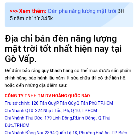
>>> Xem thêm:
Đèn pha năng lượng mặt trời
BH
5 năm chỉ từ 345k.
Địa chỉ bán đèn năng lượng
mặt trời tốt nhất hiện nay tại
Gò Vấp.
Để đảm bảo rằng quý khách hàng có thể mua được sản phẩm
chính hãng, bảo hành lâu năm, ít sửa chữa thì có thể liên hệ:
hoặc đến những địa điểm sau:
CÔNG TY TNHH TM DV HOÀNG QUỐC BẢO
Trụ sở chính: 126 Tân Quý,P.Tân Qúy,Q.Tân Phú,TP.HCM
Chi Nhánh Q10: 324 Nhật Tảo, P.6, Q.10, TP.HCM
Chi Nhánh Thủ Đức: 179 Linh Đông,P.Linh Đông , Q.Thủ
Đức,TP.HCM
Chi Nhánh Đồng Nai: 2394 Quốc Lộ 1K, Phường Hoá An, TP. Biên