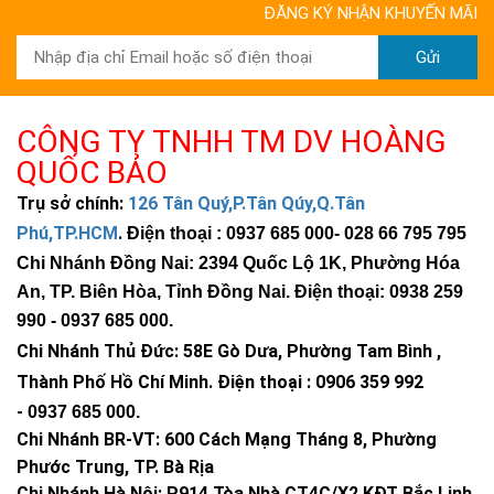
ĐĂNG KÝ NHẬN KHUYẾN MÃI
Gửi
CÔNG TY TNHH TM DV HOÀNG
QUỐC BẢO
Trụ sở chính:
126 Tân Quý,P.Tân Qúy,Q.Tân
Phú,TP.HCM
.
Điện thoại : 0937 685 000
- 028 66 795 795
Chi Nhánh Đồng Nai: 2394 Quốc Lộ 1K, Phường Hóa
An, TP. Biên Hòa, Tỉnh Đồng Nai. Điện thoại: 0938 259
990 -
0937 685 000
.
Chi Nhánh Thủ Đức:
58E Gò Dưa, Phường Tam Bình ,
Thành Phố Hồ Chí Minh
.
Điện thoại : 0906 359 992
-
0937 685 000
.
Chi Nhánh BR-VT:
600 Cách Mạng Tháng 8, Phường
Phước Trung, TP. Bà Rịa
Chi Nhánh Hà Nội: P914 Tòa Nhà CT4C/X2 KĐT Bắc Linh