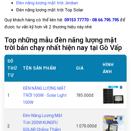
Đèn năng lượng mặt trời Jindian
Đèn năng lượng mặt trời Top Solar
Quý khách hàng có thể liên hệ:
để
09153 77770 - 08.66.795.795
được tư vấn kỹ hơn về 2 thương hiệu này nhé.
Top những mẫu đèn năng lượng mặt
trời bán chạy nhất hiện nay tại Gò Vấp
SỐ
HÌNH
THỨ
TÊN SẢN PHẨM
GIÁ
ẢNH
TỰ
ĐÈN NĂNG LƯỢNG MẶT
1
TRỜI 100W - Solar Light
785.000đ
100W
Đèn Năng Lượng Mặt
Trời 200W KUNGFU
2
1.070.000đ
SOLAR Chống Thấm