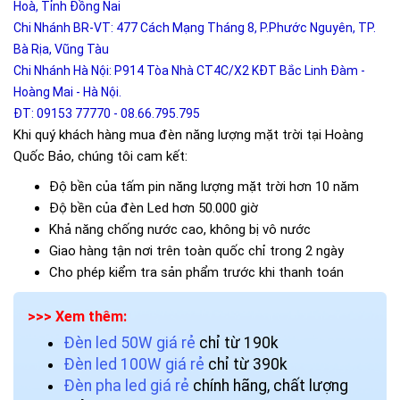
Hoà, Tỉnh Đồng Nai
Chi Nhánh BR-VT: 477 Cách Mạng Tháng 8, P.Phước Nguyên, TP.
Bà Rịa, Vũng Tàu
Chi Nhánh Hà Nội: P914 Tòa Nhà CT4C/X2 KĐT Bắc Linh Đàm -
Hoàng Mai - Hà Nội.
ĐT: 09153 77770 - 08.66.795.795
Khi quý khách hàng mua đèn năng lượng mặt trời tại Hoàng
Quốc Bảo, chúng tôi cam kết:
Độ bền của tấm pin năng lượng mặt trời hơn 10 năm
Độ bền của đèn Led hơn 50.000 giờ
Khả năng chống nước cao, không bị vô nước
Giao hàng tận nơi trên toàn quốc chỉ trong 2 ngày
Cho phép kiểm tra sản phẩm trước khi thanh toán
>>> Xem thêm:
Đèn led 50W giá rẻ
chỉ từ 190k
Đèn led 100W giá rẻ
chỉ từ 390k
Đèn pha led giá rẻ
chính hãng, chất lượng