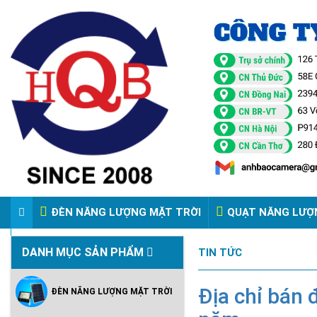
ĐÈN NĂNG LƯỢNG MẶT TRỜI
QUẠT NĂNG LƯỢ
VIDEO ĐÈN PHA ĐIỆN 220V
DANH MỤC SẢN PHẨM
TIN TỨC
Địa chỉ bán 
ĐÈN NĂNG LƯỢNG MẶT TRỜI