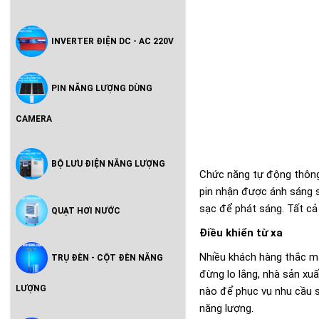
INVERTER ĐIỆN DC - AC 220V
PIN NĂNG LƯỢNG DÙNG
CAMERA
BỘ LƯU ĐIỆN NĂNG LƯỢNG
Chức năng tự động thông 
pin nhận được ánh sáng s
sạc để phát sáng. Tất c
QUẠT HƠI NƯỚC
Điều khiển từ xa
Nhiều khách hàng thắc mắ
TRỤ ĐÈN - CỘT ĐÈN NĂNG
đừng lo lắng, nhà sản xu
LƯỢNG
nào để phục vụ nhu cầu s
năng lượng.