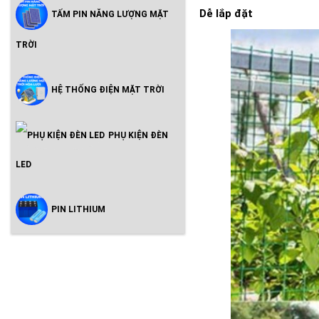
Dễ lắp đặt
TẤM PIN NĂNG LƯỢNG MẶT
TRỜI
HỆ THỐNG ĐIỆN MẶT TRỜI
PHỤ KIỆN ĐÈN
LED
PIN LITHIUM