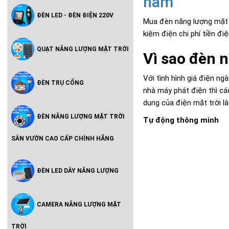
năm
ĐÈN LED - ĐÈN ĐIỆN 220V
Mua đèn năng lượng mặt t
kiệm điện chi phí tiền đi
QUẠT NĂNG LƯỢNG MẶT TRỜI
Vì sao đèn 
Với tình hình giá điện ng
ĐÈN TRỤ CỔNG
nhà máy phát điện thì các
dụng của điện mặt trời l
ĐÈN NĂNG LƯỢNG MẶT TRỜI
Tự động thông minh
SÂN VƯỜN CAO CẤP CHÍNH HÃNG
ĐÈN LED DÂY NĂNG LƯỢNG
CAMERA NĂNG LƯỢNG MẶT
TRỜI