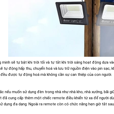
minh sẽ tự bật khi trời tối và tự tắt khi trời sáng hoạt động dựa v
ẽ tự động hấp thu, chuyển hoá và lưu trữ nguồn điện vào pin sạc,
ả đều được tự động hoá mà không cần sự can thiệp của con người.
c nếu muốn sử dụng đèn trong nhà như nhà kho, nhà xưởng, bãi giữ
ất đã cung cấp thêm một chiếc remote điều khiển từ xa để người dù
ử dụng đa dạng. Ngoài ra remote còn có chức năng hẹn giờ tắt sau 3h