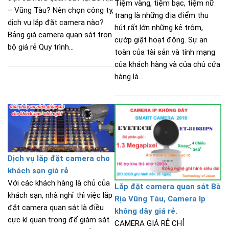
Tiệm vàng, tiệm bạc, tiệm nữ
– Vũng Tàu? Nên chọn công ty,
trang là những địa điểm thu
dịch vụ lắp đặt camera nào?
hút rất lớn những kẻ trộm,
Bảng giá camera quan sát trọn
cướp giật hoạt động. Sự an
bộ giá rẻ Quy trình...
toàn của tài sản và tính mạng
của khách hàng và của chủ cửa
hàng là...
Dịch vụ lắp đặt camera cho
khách sạn giá rẻ
Với các khách hàng là chủ của
Lắp đặt camera quan sát Bà
khách sạn, nhà nghỉ thì việc lắp
Rịa Vũng Tàu, Camera Ip
đặt camera quan sát là điều
không dây giá rẻ.
cực kì quan trọng để giám sát
CAMERA GIÁ RẺ CHỈ