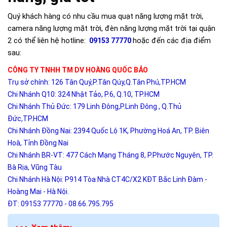
Quý khách hàng có nhu cầu mua quạt năng lượng mặt trời,
camera năng lượng mặt trời, đèn năng lượng mặt trời tại quận
2 có thể liên hệ hotline:
hoặc đến các địa điểm
09153 77770
sau:
CÔNG TY TNHH TM DV HOÀNG QUỐC BẢO
Trụ sở chính: 126 Tân Quý,P.Tân Qúy,Q.Tân Phú,TP.HCM
Chi Nhánh Q10: 324 Nhật Tảo, P.6, Q.10, TP.HCM
Chi Nhánh Thủ Đức: 179 Linh Đông,P.Linh Đông , Q.Thủ
Đức,TP.HCM
Chi Nhánh Đồng Nai: 2394 Quốc Lộ 1K, Phường Hoá An, TP. Biên
Hoà, Tỉnh Đồng Nai
Chi Nhánh BR-VT: 477 Cách Mạng Tháng 8, P.Phước Nguyên, TP.
Bà Rịa, Vũng Tàu
Chi Nhánh Hà Nội: P914 Tòa Nhà CT4C/X2 KĐT Bắc Linh Đàm -
Hoàng Mai - Hà Nội.
ĐT: 09153 77770 - 08.66.795.795