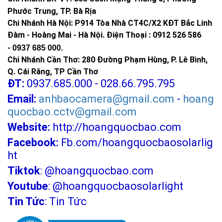
Phước Trung, TP. Bà Rịa
Chi Nhánh Hà Nội: P914 Tòa Nhà CT4C/X2 KĐT Bắc Linh
Đàm - Hoàng Mai - Hà Nội.
Điện Thoại : 0912 526 586
-
0937 685 000.
Chi Nhánh Cần Thơ: 280 Đường Phạm Hùng, P. Lê Bình,
Q. Cái Răng, TP Cần Thơ
ĐT:
0937.685.000 - 028.66.795.795
Email:
anhbaocamera@gmail.com
-
hoang
quocbao.cctv@gmail.com
Website:
http://hoangquocbao.com
Facebook:
Fb.com/hoangquocbaosolarlig
ht
Tiktok
:
@hoangquocbao.com
Youtube
:
@hoangquocbaosolarlight
Tin Tức
:
Tin Tức