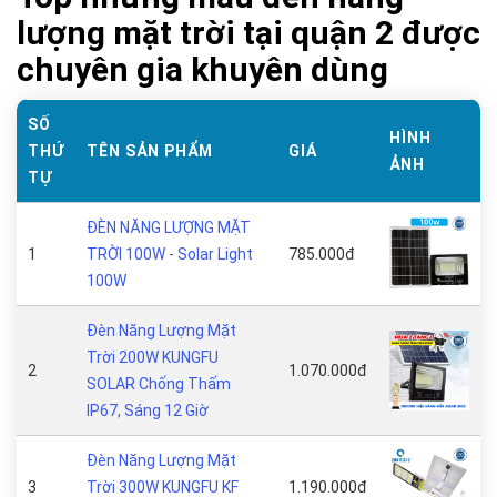
lượng mặt trời tại quận 2 được
chuyên gia khuyên dùng
SỐ
HÌNH
THỨ
TÊN SẢN PHẨM
GIÁ
ẢNH
TỰ
ĐÈN NĂNG LƯỢNG MẶT
1
TRỜI 100W - Solar Light
785.000đ
100W
Đèn Năng Lượng Mặt
Trời 200W KUNGFU
2
1.070.000đ
SOLAR Chống Thấm
IP67, Sáng 12 Giờ
Đèn Năng Lượng Mặt
3
Trời 300W KUNGFU KF
1.190.000đ