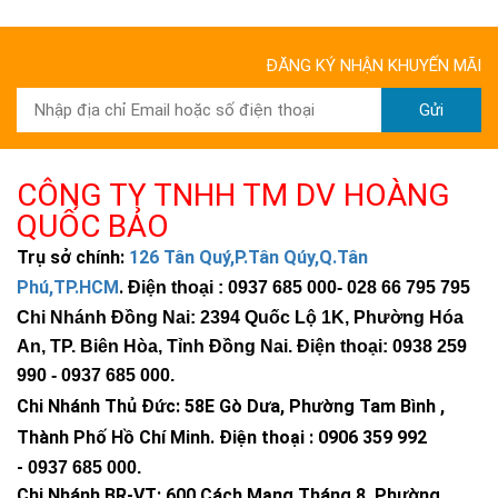
ĐĂNG KÝ NHẬN KHUYẾN MÃI
Gửi
CÔNG TY TNHH TM DV HOÀNG
QUỐC BẢO
Trụ sở chính:
126 Tân Quý,P.Tân Qúy,Q.Tân
Phú,TP.HCM
.
Điện thoại : 0937 685 000
- 028 66 795 795
Chi Nhánh Đồng Nai: 2394 Quốc Lộ 1K, Phường Hóa
An, TP. Biên Hòa, Tỉnh Đồng Nai. Điện thoại: 0938 259
990 -
0937 685 000
.
Chi Nhánh Thủ Đức:
58E Gò Dưa, Phường Tam Bình ,
Thành Phố Hồ Chí Minh
.
Điện thoại : 0906 359 992
-
0937 685 000
.
Chi Nhánh BR-VT:
600 Cách Mạng Tháng 8, Phường