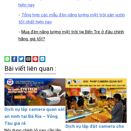
hiện nay
-
Tổng hợp các mẫu đèn năng lượng mặt trời sân vườn
tốt nhất hiện nay
-
Mua đèn năng lượng mặt trời tại Bến Tre ở đâu chính
hãng, giá tốt?
Bài viết liên quan :
Dịch vụ lắp camera quan sát
an ninh tại Bà Rịa – Vũng
Tàu giá rẻ
Dịch vụ lắp đặt camera cho
Nội dung chính Vì sao cần lắp