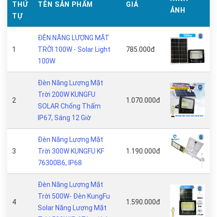
THỨ
TÊN SẢN PHẨM
GIÁ
ẢNH
TỰ
ĐÈN NĂNG LƯỢNG MẶT
1
TRỜI 100W - Solar Light
785.000đ
100W
Đèn Năng Lượng Mặt
Trời 200W KUNGFU
2
1.070.000đ
SOLAR Chống Thấm
IP67, Sáng 12 Giờ
Đèn Năng Lượng Mặt
3
Trời 300W KUNGFU KF
1.190.000đ
76300B6, IP68
Đèn Năng Lượng Mặt
Trời 500W- Đèn KungFu
4
1.590.000đ
Solar Năng Lượng Mặt