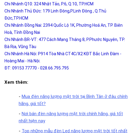
Chi Nhánh Q10: 324 Nhật Tảo, P.6, Q.10, TP.HCM
Chi Nhánh Thủ Đức: 179 Linh Đông,P.Linh Đông , Q.Thủ
Đức,TP.HCM
Chi Nhánh Đồng Nai: 2394 Quốc Lộ 1K, Phường Hoá An, TP. Biên
Hoà, Tỉnh Đồng Nai
Chi Nhánh BR-VT: 477 Cách Mạng Tháng 8, P.Phước Nguyên, TP.
Bà Rịa, Vũng Tàu
Chi Nhánh Hà Nội: P914 Tòa Nhà CT4C/X2 KĐT Bắc Linh Đàm -
Hoàng Mai - Hà Nội.
ĐT: 09153 77770 - 028.66.795.795
Xem thêm:
-
Mua đèn năng lượng mặt trời tại Bình Tân ở đâu chính
hãng, giá tốt?
-
Nơi bán đèn năng lượng mặt trời chính hãng, giá tốt
nhất hiện nay
-
Top những mẫu đèn Led năng lượng mặt trời tốt nhất