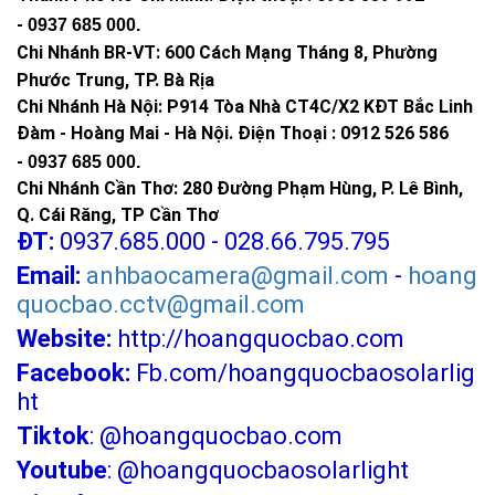
-
0937 685 000
.
Chi Nhánh BR-VT:
600 Cách Mạng Tháng 8, Phường
Phước Trung, TP. Bà Rịa
Chi Nhánh Hà Nội: P914 Tòa Nhà CT4C/X2 KĐT Bắc Linh
Đàm - Hoàng Mai - Hà Nội.
Điện Thoại : 0912 526 586
-
0937 685 000.
Chi Nhánh Cần Thơ: 280 Đường Phạm Hùng, P. Lê Bình,
Q. Cái Răng, TP Cần Thơ
ĐT:
0937.685.000 - 028.66.795.795
Email:
anhbaocamera@gmail.com
-
hoang
quocbao.cctv@gmail.com
Website:
http://hoangquocbao.com
Facebook:
Fb.com/hoangquocbaosolarlig
ht
Tiktok
:
@hoangquocbao.com
Youtube
:
@hoangquocbaosolarlight