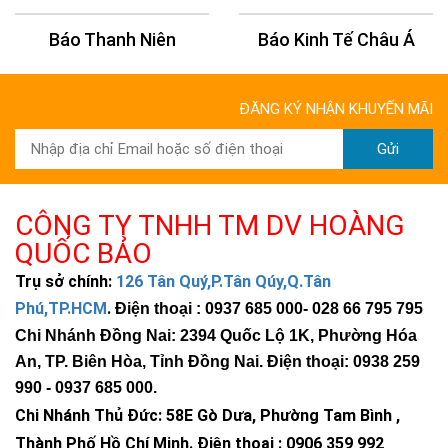
Báo Thanh Niên
Báo Kinh Tế Châu Á
ĐĂNG KÝ NHẬN KHUYẾN MÃI
Gửi
CÔNG TY TNHH TM DV HOÀNG
QUỐC BẢO
Trụ sở chính:
126 Tân Quý,P.Tân Qúy,Q.Tân
Phú,TP.HCM
.
Điện thoại : 0937 685 000
- 028 66 795 795
Chi Nhánh Đồng Nai: 2394 Quốc Lộ 1K, Phường Hóa
An, TP. Biên Hòa, Tỉnh Đồng Nai. Điện thoại: 0938 259
990 -
0937 685 000
.
Chi Nhánh Thủ Đức:
58E Gò Dưa, Phường Tam Bình ,
Thành Phố Hồ Chí Minh
.
Điện thoại : 0906 359 992