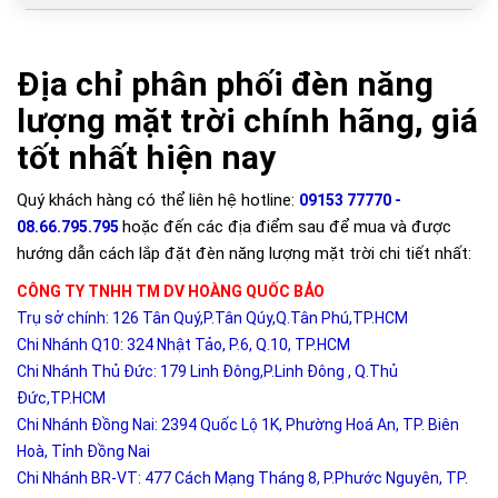
Địa chỉ phân phối đèn năng
lượng mặt trời chính hãng, giá
tốt nhất hiện nay
Quý khách hàng có thể liên hệ hotline:
09153 77770 -
hoặc đến các địa điểm sau để mua và được
08.66.795.795
hướng dẫn cách lắp đặt đèn năng lượng mặt trời chi tiết nhất:
CÔNG TY TNHH TM DV HOÀNG QUỐC BẢO
Trụ sở chính: 126 Tân Quý,P.Tân Qúy,Q.Tân Phú,TP.HCM
Chi Nhánh Q10: 324 Nhật Tảo, P.6, Q.10, TP.HCM
Chi Nhánh Thủ Đức: 179 Linh Đông,P.Linh Đông , Q.Thủ
Đức,TP.HCM
Chi Nhánh Đồng Nai: 2394 Quốc Lộ 1K, Phường Hoá An, TP. Biên
Hoà, Tỉnh Đồng Nai
Chi Nhánh BR-VT: 477 Cách Mạng Tháng 8, P.Phước Nguyên, TP.