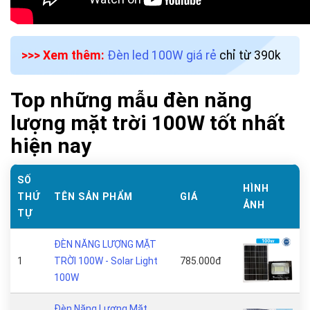
>>> Xem thêm:
Đèn led 100W giá rẻ
chỉ từ 390k
Top những mẫu đèn năng
lượng mặt trời 100W tốt nhất
hiện nay
SỐ
HÌNH
THỨ
TÊN SẢN PHẨM
GIÁ
ẢNH
TỰ
ĐÈN NĂNG LƯỢNG MẶT
1
TRỜI 100W - Solar Light
785.000đ
100W
Đèn Năng Lượng Mặt