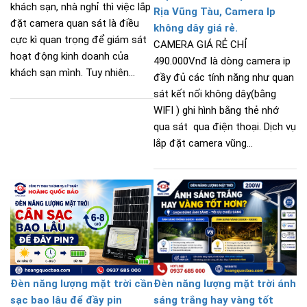
khách sạn, nhà nghỉ thì việc lắp
Rịa Vũng Tàu, Camera Ip
đặt camera quan sát là điều
không dây giá rẻ.
cực kì quan trọng để giám sát
CAMERA GIÁ RẺ CHỈ
hoạt động kinh doanh của
490.000Vnđ là dòng camera ip
khách sạn mình. Tuy nhiên...
đầy đủ các tính năng như quan
sát kết nối không dây(bằng
WIFI ) ghi hình bằng thẻ nhớ
qua sát qua điện thoại. Dịch vụ
lắp đặt camera vũng...
Đèn năng lượng mặt trời cần
Đèn năng lượng mặt trời ánh
sạc bao lâu để đầy pin
sáng trắng hay vàng tốt