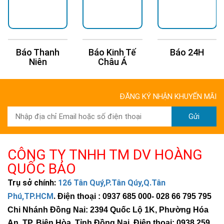
Báo Thanh
Báo Kinh Tế
Báo 24H
Niên
Châu Á
ĐĂNG KÝ NHẬN KHUYẾN MÃI
Gửi
CÔNG TY TNHH TM DV HOÀNG
QUỐC BẢO
Trụ sở chính:
126 Tân Quý,P.Tân Qúy,Q.Tân
Phú,TP.HCM
.
Điện thoại : 0937 685 000
- 028 66 795 795
Chi Nhánh Đồng Nai: 2394 Quốc Lộ 1K, Phường Hóa
An, TP. Biên Hòa, Tỉnh Đồng Nai. Điện thoại: 0938 259