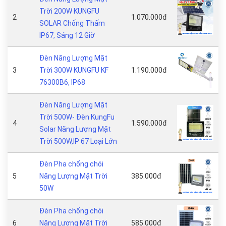
Trời 200W KUNGFU
2
1.070.000đ
SOLAR Chống Thấm
IP67, Sáng 12 Giờ
Đèn Năng Lượng Mặt
3
Trời 300W KUNGFU KF
1.190.000đ
76300B6, IP68
Đèn Năng Lượng Mặt
Trời 500W- Đèn KungFu
4
1.590.000đ
Solar Năng Lượng Mặt
Trời 500W,IP 67 Loại Lớn
Đèn Pha chống chói
5
Năng Lượng Mặt Trời
385.000đ
50W
Đèn Pha chống chói
6
Năng Lượng Mặt Trời
585.000đ