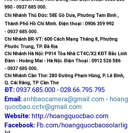
990 -
0937 685 000
.
Chi Nhánh Thủ Đức:
58E Gò Dưa, Phường Tam Bình ,
Thành Phố Hồ Chí Minh
.
Điện thoại : 0906 359 992
-
0937 685 000
.
Chi Nhánh BR-VT:
600 Cách Mạng Tháng 8, Phường
Phước Trung, TP. Bà Rịa
Chi Nhánh Hà Nội: P914 Tòa Nhà CT4C/X2 KĐT Bắc Linh
Đàm - Hoàng Mai - Hà Nội.
Điện Thoại : 0912 526 586
-
0937 685 000.
Chi Nhánh Cần Thơ: 280 Đường Phạm Hùng, P. Lê Bình,
Q. Cái Răng, TP Cần Thơ
ĐT:
0937.685.000 - 028.66.795.795
Email:
anhbaocamera@gmail.com
-
hoang
quocbao.cctv@gmail.com
Website:
http://hoangquocbao.com
Facebook:
Fb.com/hoangquocbaosolarlig
ht