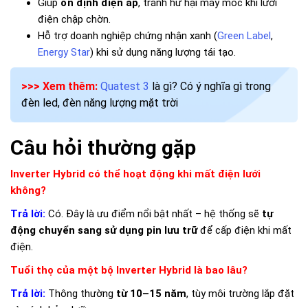
Giúp
ổn định điện áp
, tránh hư hại máy móc khi lưới
điện chập chờn.
Hỗ trợ doanh nghiệp chứng nhận xanh (
Green Label
,
Energy Star
) khi sử dụng năng lượng tái tạo.
>>> Xem thêm:
Quatest 3
là gì? Có ý nghĩa gì trong
đèn led, đèn năng lượng mặt trời
Câu hỏi thường gặp
Inverter Hybrid có thể hoạt động khi mất điện lưới
không?
Trả lời:
Có. Đây là ưu điểm nổi bật nhất – hệ thống sẽ
tự
động chuyển sang sử dụng pin lưu trữ
để cấp điện khi mất
điện.
Tuổi thọ của một bộ Inverter Hybrid là bao lâu?
Trả lời:
Thông thường
từ 10–15 năm
, tùy môi trường lắp đặt