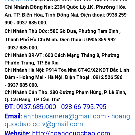
Chi Nhánh Đồng Nai: 2394 Quốc Lộ 1K, Phường Hóa
An, TP. Biên Hòa, Tỉnh Đồng Nai. Điện thoại: 0938 259
990 -
0937 685 000
.
Chi Nhánh Thủ Đức:
58E Gò Dưa, Phường Tam Bình ,
Thành Phố Hồ Chí Minh
.
Điện thoại : 0906 359 992
-
0937 685 000
.
Chi Nhánh BR-VT:
600 Cách Mạng Tháng 8, Phường
Phước Trung, TP. Bà Rịa
Chi Nhánh Hà Nội: P914 Tòa Nhà CT4C/X2 KĐT Bắc Linh
Đàm - Hoàng Mai - Hà Nội.
Điện Thoại : 0912 526 586
-
0937 685 000.
Chi Nhánh Cần Thơ: 280 Đường Phạm Hùng, P. Lê Bình,
Q. Cái Răng, TP Cần Thơ
ĐT:
0937.685.000 - 028.66.795.795
Email:
anhbaocamera@gmail.com
-
hoang
quocbao.cctv@gmail.com
Website:
http://hoangquocbao.com