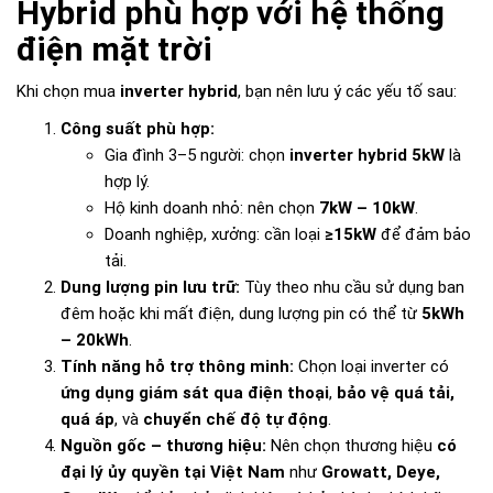
Hybrid phù hợp với hệ thống
điện mặt trời
Khi chọn mua
inverter hybrid
, bạn nên lưu ý các yếu tố sau:
Công suất phù hợp:
Gia đình 3–5 người: chọn
inverter hybrid 5kW
là
hợp lý.
Hộ kinh doanh nhỏ: nên chọn
7kW – 10kW
.
Doanh nghiệp, xưởng: cần loại
≥15kW
để đảm bảo
tải.
Dung lượng pin lưu trữ:
Tùy theo nhu cầu sử dụng ban
đêm hoặc khi mất điện, dung lượng pin có thể từ
5kWh
– 20kWh
.
Tính năng hỗ trợ thông minh:
Chọn loại inverter có
ứng dụng giám sát qua điện thoại
,
bảo vệ quá tải,
quá áp
, và
chuyển chế độ tự động
.
Nguồn gốc – thương hiệu:
Nên chọn thương hiệu
có
đại lý ủy quyền tại Việt Nam
như
Growatt, Deye,