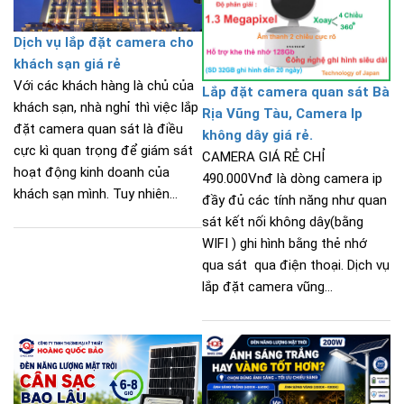
Dịch vụ lắp đặt camera cho
khách sạn giá rẻ
Với các khách hàng là chủ của
Lắp đặt camera quan sát Bà
khách sạn, nhà nghỉ thì việc lắp
Rịa Vũng Tàu, Camera Ip
đặt camera quan sát là điều
không dây giá rẻ.
cực kì quan trọng để giám sát
CAMERA GIÁ RẺ CHỈ
hoạt động kinh doanh của
490.000Vnđ là dòng camera ip
khách sạn mình. Tuy nhiên...
đầy đủ các tính năng như quan
sát kết nối không dây(bằng
WIFI ) ghi hình bằng thẻ nhớ
qua sát qua điện thoại. Dịch vụ
lắp đặt camera vũng...