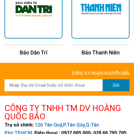
Báo Dân Trí
Báo Thanh Niên
ĐĂNG KÝ NHẬN KHUYẾN MÃI
Gửi
CÔNG TY TNHH TM DV HOÀNG
QUỐC BẢO
Trụ sở chính:
126 Tân Quý,P.Tân Qúy,Q.Tân
Phú,TP.HCM
.
Điện thoại : 0937 685 000
- 028 66 795 795