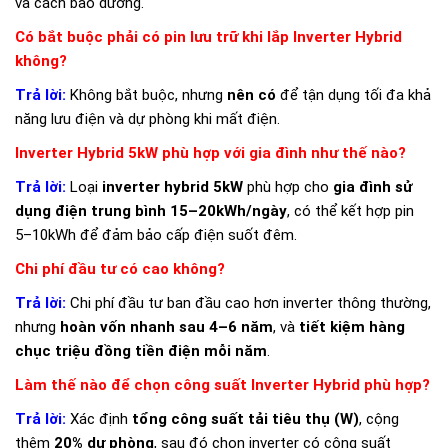
và cách bảo dưỡng.
Có bắt buộc phải có pin lưu trữ khi lắp Inverter Hybrid
không?
Trả lời:
Không bắt buộc, nhưng
nên có
để tận dụng tối đa khả
năng lưu điện và dự phòng khi mất điện.
Inverter Hybrid 5kW phù hợp với gia đình như thế nào?
Trả lời:
Loại
inverter hybrid 5kW
phù hợp cho
gia đình sử
dụng điện trung bình 15–20kWh/ngày
, có thể kết hợp pin
5–10kWh để đảm bảo cấp điện suốt đêm.
Chi phí đầu tư có cao không?
Trả lời:
Chi phí đầu tư ban đầu cao hơn inverter thông thường,
nhưng
hoàn vốn nhanh sau 4–6 năm
, và
tiết kiệm hàng
chục triệu đồng tiền điện mỗi năm
.
Làm thế nào để chọn công suất Inverter Hybrid phù hợp?
Trả lời:
Xác định
tổng công suất tải tiêu thụ (W)
, cộng
thêm
20% dự phòng
, sau đó chọn inverter có công suất