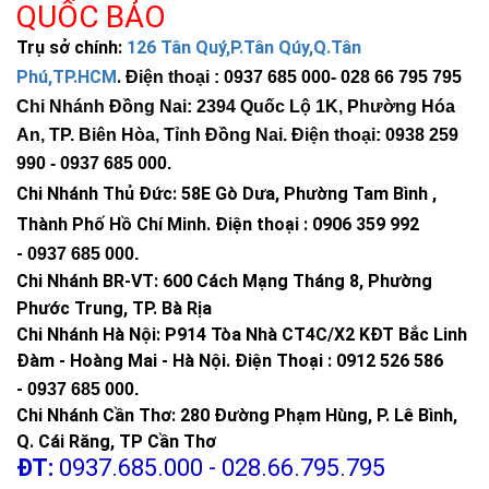
QUỐC BẢO
Trụ sở chính:
126 Tân Quý,P.Tân Qúy,Q.Tân
Phú,TP.HCM
.
Điện thoại : 0937 685 000
- 028 66 795 795
Chi Nhánh Đồng Nai: 2394 Quốc Lộ 1K, Phường Hóa
An, TP. Biên Hòa, Tỉnh Đồng Nai. Điện thoại: 0938 259
990 -
0937 685 000
.
Chi Nhánh Thủ Đức:
58E Gò Dưa, Phường Tam Bình ,
Thành Phố Hồ Chí Minh
.
Điện thoại : 0906 359 992
-
0937 685 000
.
Chi Nhánh BR-VT:
600 Cách Mạng Tháng 8, Phường
Phước Trung, TP. Bà Rịa
Chi Nhánh Hà Nội: P914 Tòa Nhà CT4C/X2 KĐT Bắc Linh
Đàm - Hoàng Mai - Hà Nội.
Điện Thoại : 0912 526 586
-
0937 685 000.
Chi Nhánh Cần Thơ: 280 Đường Phạm Hùng, P. Lê Bình,
Q. Cái Răng, TP Cần Thơ
ĐT:
0937.685.000 - 028.66.795.795