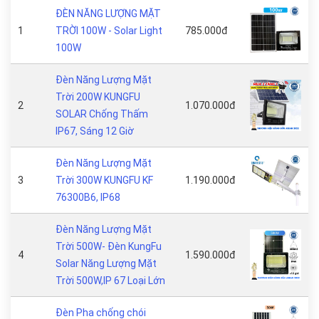
ĐÈN NĂNG LƯỢNG MẶT
1
TRỜI 100W - Solar Light
785.000đ
100W
Đèn Năng Lượng Mặt
Trời 200W KUNGFU
2
1.070.000đ
SOLAR Chống Thấm
IP67, Sáng 12 Giờ
Đèn Năng Lượng Mặt
3
Trời 300W KUNGFU KF
1.190.000đ
76300B6, IP68
Đèn Năng Lượng Mặt
Trời 500W- Đèn KungFu
4
1.590.000đ
Solar Năng Lượng Mặt
Trời 500W,IP 67 Loại Lớn
Đèn Pha chống chói