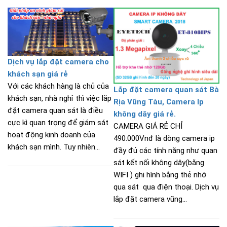
Dịch vụ lắp đặt camera cho
khách sạn giá rẻ
Với các khách hàng là chủ của
Lắp đặt camera quan sát Bà
khách sạn, nhà nghỉ thì việc lắp
Rịa Vũng Tàu, Camera Ip
đặt camera quan sát là điều
không dây giá rẻ.
cực kì quan trọng để giám sát
CAMERA GIÁ RẺ CHỈ
hoạt động kinh doanh của
490.000Vnđ là dòng camera ip
khách sạn mình. Tuy nhiên...
đầy đủ các tính năng như quan
sát kết nối không dây(bằng
WIFI ) ghi hình bằng thẻ nhớ
qua sát qua điện thoại. Dịch vụ
lắp đặt camera vũng...