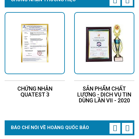
CHỨNG NHẬN
SẢN PHẨM CHẤT
QUATEST 3
LƯỢNG - DỊCH VỤ TIN
DÙNG LẦN VII - 2020
BÁO CHÍ NÓI VỀ HOÀNG QUỐC BẢO