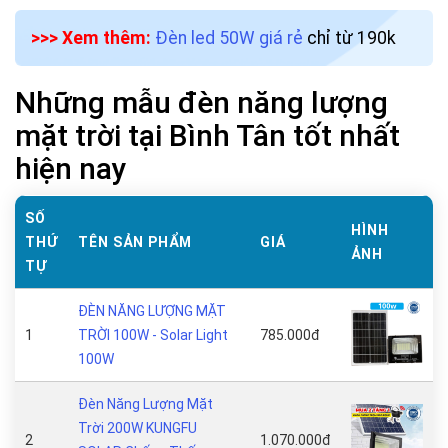
>>> Xem thêm:
Đèn led 50W giá rẻ
chỉ từ 190k
Những mẫu đèn năng lượng
mặt trời tại Bình Tân tốt nhất
hiện nay
SỐ
HÌNH
THỨ
TÊN SẢN PHẨM
GIÁ
ẢNH
TỰ
ĐÈN NĂNG LƯỢNG MẶT
1
TRỜI 100W - Solar Light
785.000đ
100W
Đèn Năng Lượng Mặt
Trời 200W KUNGFU
2
1.070.000đ