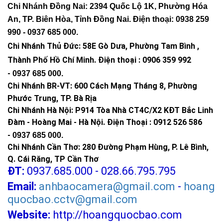
Chi Nhánh Đồng Nai: 2394 Quốc Lộ 1K, Phường Hóa
An, TP. Biên Hòa, Tỉnh Đồng Nai. Điện thoại: 0938 259
990 -
0937 685 000
.
Chi Nhánh Thủ Đức:
58E Gò Dưa, Phường Tam Bình ,
Thành Phố Hồ Chí Minh
.
Điện thoại : 0906 359 992
-
0937 685 000
.
Chi Nhánh BR-VT:
600 Cách Mạng Tháng 8, Phường
Phước Trung, TP. Bà Rịa
Chi Nhánh Hà Nội: P914 Tòa Nhà CT4C/X2 KĐT Bắc Linh
Đàm - Hoàng Mai - Hà Nội.
Điện Thoại : 0912 526 586
-
0937 685 000.
Chi Nhánh Cần Thơ: 280 Đường Phạm Hùng, P. Lê Bình,
Q. Cái Răng, TP Cần Thơ
ĐT:
0937.685.000 - 028.66.795.795
Email:
anhbaocamera@gmail.com
-
hoang
quocbao.cctv@gmail.com
Website:
http://hoangquocbao.com