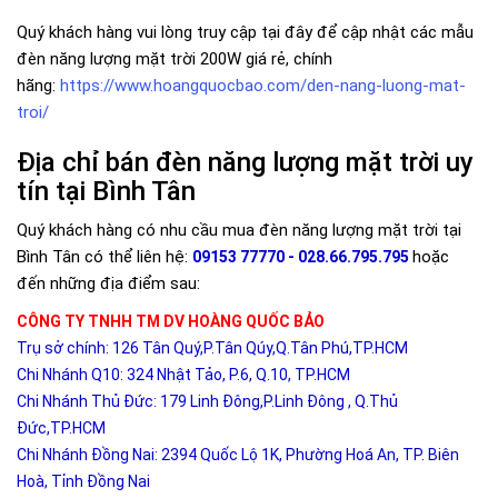
Quý khách hàng vui lòng truy cập
tại đây để cập nhật các mẫu
đèn năng lượng mặt trời 200W giá rẻ, chính
hãng:
https://www.hoangquocbao.com/den-nang-luong-mat-
troi/
Địa chỉ bán đèn năng lượng mặt trời uy
tín tại Bình Tân
Quý khách hàng có nhu cầu mua đèn năng lượng mặt trời tại
Bình Tân có thể liên hệ:
hoặc
09153 77770 - 028.66.795.795
đến những địa điểm sau:
CÔNG TY TNHH TM DV HOÀNG QUỐC BẢO
Trụ sở chính: 126 Tân Quý,P.Tân Qúy,Q.Tân Phú,TP.HCM
Chi Nhánh Q10: 324 Nhật Tảo, P.6, Q.10, TP.HCM
Chi Nhánh Thủ Đức: 179 Linh Đông,P.Linh Đông , Q.Thủ
Đức,TP.HCM
Chi Nhánh Đồng Nai: 2394 Quốc Lộ 1K, Phường Hoá An, TP. Biên
Hoà, Tỉnh Đồng Nai