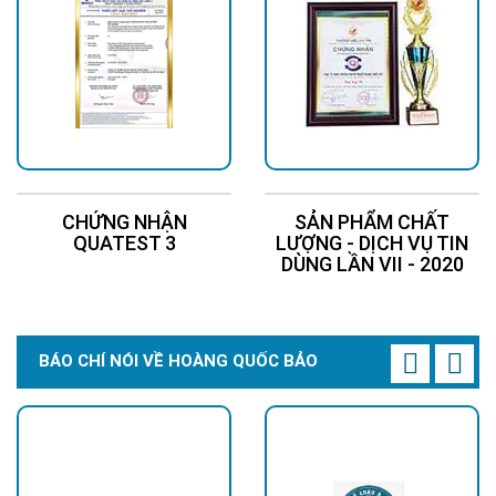
CHỨNG NHẬN
SẢN PHẨM CHẤT
QUATEST 3
LƯỢNG - DỊCH VỤ TIN
DÙNG LẦN VII - 2020
BÁO CHÍ NÓI VỀ HOÀNG QUỐC BẢO