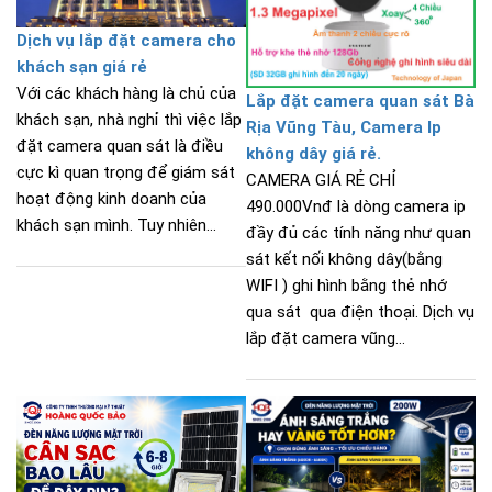
Dịch vụ lắp đặt camera cho
khách sạn giá rẻ
Với các khách hàng là chủ của
Lắp đặt camera quan sát Bà
khách sạn, nhà nghỉ thì việc lắp
Rịa Vũng Tàu, Camera Ip
đặt camera quan sát là điều
không dây giá rẻ.
cực kì quan trọng để giám sát
CAMERA GIÁ RẺ CHỈ
hoạt động kinh doanh của
490.000Vnđ là dòng camera ip
khách sạn mình. Tuy nhiên...
đầy đủ các tính năng như quan
sát kết nối không dây(bằng
WIFI ) ghi hình bằng thẻ nhớ
qua sát qua điện thoại. Dịch vụ
lắp đặt camera vũng...