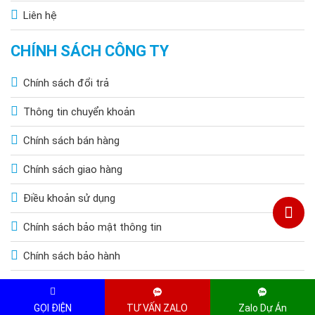
Liên hệ
CHÍNH SÁCH CÔNG TY
Chính sách đổi trả
Thông tin chuyển khoản
Chính sách bán hàng
Chính sách giao hàng
Điều khoản sử dụng
Chính sách bảo mật thông tin
Chính sách bảo hành
Copyright © 2015 by HOANGQUOCBAO.COM. All Rights Reserved
GỌI ĐIỆN
TƯ VẤN ZALO
Zalo Dự Án