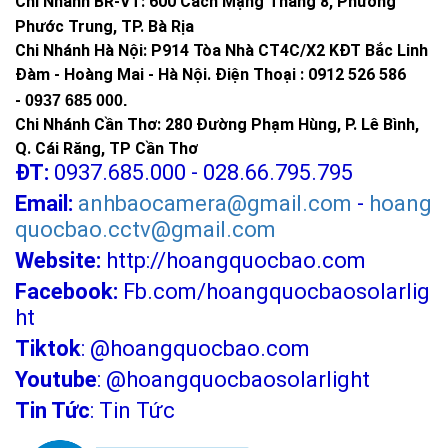
Chi Nhánh BR-VT:
600 Cách Mạng Tháng 8, Phường
Phước Trung, TP. Bà Rịa
Chi Nhánh Hà Nội: P914 Tòa Nhà CT4C/X2 KĐT Bắc Linh
Đàm - Hoàng Mai - Hà Nội.
Điện Thoại : 0912 526 586
-
0937 685 000.
Chi Nhánh Cần Thơ: 280 Đường Phạm Hùng, P. Lê Bình,
Q. Cái Răng, TP Cần Thơ
ĐT:
0937.685.000 - 028.66.795.795
Email:
anhbaocamera@gmail.com
-
hoang
quocbao.cctv@gmail.com
Website:
http://hoangquocbao.com
Facebook:
Fb.com/hoangquocbaosolarlig
ht
Tiktok
:
@hoangquocbao.com
Youtube
:
@hoangquocbaosolarlight
Tin Tức
:
Tin Tức