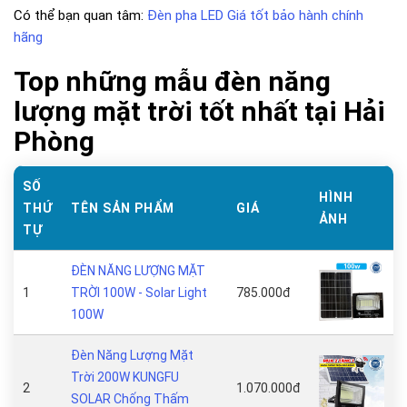
Có thể bạn quan tâm:
Đèn pha LED Giá tốt bảo hành chính
hãng
Top những mẫu đèn năng
lượng mặt trời tốt nhất tại Hải
Phòng
SỐ
HÌNH
THỨ
TÊN SẢN PHẨM
GIÁ
ẢNH
TỰ
ĐÈN NĂNG LƯỢNG MẶT
1
TRỜI 100W - Solar Light
785.000đ
100W
Đèn Năng Lượng Mặt
Trời 200W KUNGFU
2
1.070.000đ
SOLAR Chống Thấm