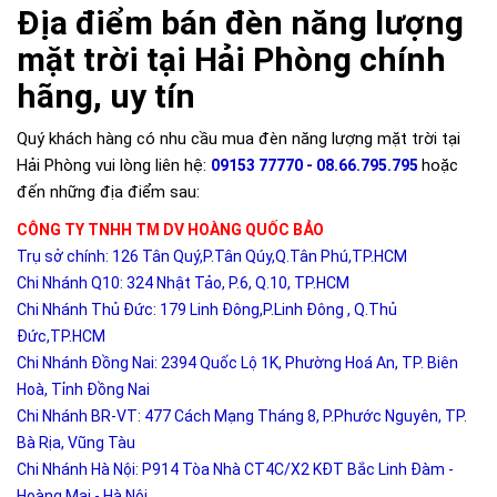
Địa điểm bán đèn năng lượng
mặt trời tại Hải Phòng chính
hãng, uy tín
Quý khách hàng có nhu cầu mua đèn năng lượng mặt trời tại
Hải Phòng vui lòng liên hệ:
hoặc
09153 77770 - 08.66.795.795
đến những địa điểm sau:
CÔNG TY TNHH TM DV HOÀNG QUỐC BẢO
Trụ sở chính: 126 Tân Quý,P.Tân Qúy,Q.Tân Phú,TP.HCM
Chi Nhánh Q10: 324 Nhật Tảo, P.6, Q.10, TP.HCM
Chi Nhánh Thủ Đức: 179 Linh Đông,P.Linh Đông , Q.Thủ
Đức,TP.HCM
Chi Nhánh Đồng Nai: 2394 Quốc Lộ 1K, Phường Hoá An, TP. Biên
Hoà, Tỉnh Đồng Nai
Chi Nhánh BR-VT: 477 Cách Mạng Tháng 8, P.Phước Nguyên, TP.
Bà Rịa, Vũng Tàu
Chi Nhánh Hà Nội: P914 Tòa Nhà CT4C/X2 KĐT Bắc Linh Đàm -
Hoàng Mai - Hà Nội.