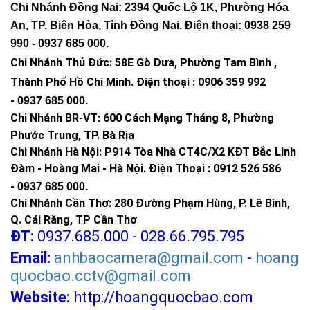
Chi Nhánh Đồng Nai: 2394 Quốc Lộ 1K, Phường Hóa
An, TP. Biên Hòa, Tỉnh Đồng Nai. Điện thoại: 0938 259
990 -
0937 685 000
.
Chi Nhánh Thủ Đức:
58E Gò Dưa, Phường Tam Bình ,
Thành Phố Hồ Chí Minh
.
Điện thoại : 0906 359 992
-
0937 685 000
.
Chi Nhánh BR-VT:
600 Cách Mạng Tháng 8, Phường
Phước Trung, TP. Bà Rịa
Chi Nhánh Hà Nội: P914 Tòa Nhà CT4C/X2 KĐT Bắc Linh
Đàm - Hoàng Mai - Hà Nội.
Điện Thoại : 0912 526 586
-
0937 685 000.
Chi Nhánh Cần Thơ: 280 Đường Phạm Hùng, P. Lê Bình,
Q. Cái Răng, TP Cần Thơ
ĐT:
0937.685.000 - 028.66.795.795
Email:
anhbaocamera@gmail.com
-
hoang
quocbao.cctv@gmail.com
Website:
http://hoangquocbao.com