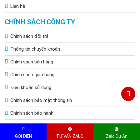
Liên hệ
CHÍNH SÁCH CÔNG TY
Chính sách đổi trả
Thông tin chuyển khoản
Chính sách bán hàng
Chính sách giao hàng
Điều khoản sử dụng
Chính sách bảo mật thông tin
Chính sách bảo hành
Copyright © 2015 by HOANGQUOCBAO.COM. All Rights Reserved
GỌI ĐIỆN
TƯ VẤN ZALO
Zalo Dự Án