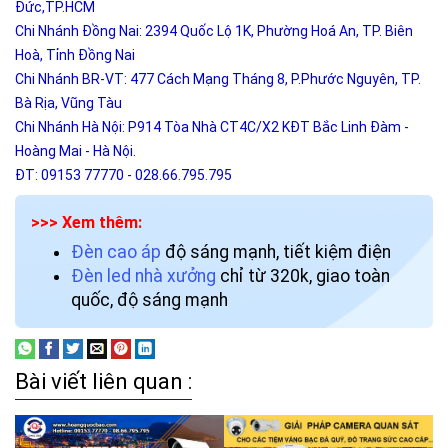
Đức,TP.HCM
Chi Nhánh Đồng Nai: 2394 Quốc Lộ 1K, Phường Hoá An, TP. Biên
Hoà, Tỉnh Đồng Nai
Chi Nhánh BR-VT: 477 Cách Mạng Tháng 8, P.Phước Nguyên, TP.
Bà Rịa, Vũng Tàu
Chi Nhánh Hà Nội: P914 Tòa Nhà CT4C/X2 KĐT Bắc Linh Đàm -
Hoàng Mai - Hà Nội.
ĐT: 09153 77770 - 028.66.795.795
>>> Xem thêm:
Đèn cao áp
độ sáng mạnh, tiết kiệm điện
Đèn led nhà xưởng
chỉ từ 320k, giao toàn
quốc, độ sáng mạnh
Bài viết liên quan :