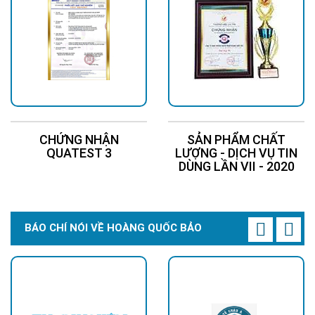
CHỨNG NHẬN
SẢN PHẨM CHẤT
QUATEST 3
LƯỢNG - DỊCH VỤ TIN
DÙNG LẦN VII - 2020
BÁO CHÍ NÓI VỀ HOÀNG QUỐC BẢO