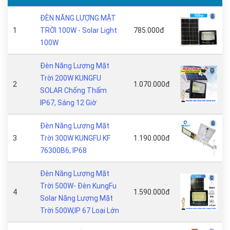
ĐÈN NĂNG LƯỢNG MẶT
1
TRỜI 100W - Solar Light
785.000đ
100W
Đèn Năng Lượng Mặt
Trời 200W KUNGFU
2
1.070.000đ
SOLAR Chống Thấm
IP67, Sáng 12 Giờ
Đèn Năng Lượng Mặt
3
Trời 300W KUNGFU KF
1.190.000đ
76300B6, IP68
Đèn Năng Lượng Mặt
Trời 500W- Đèn KungFu
4
1.590.000đ
Solar Năng Lượng Mặt
Trời 500W,IP 67 Loại Lớn