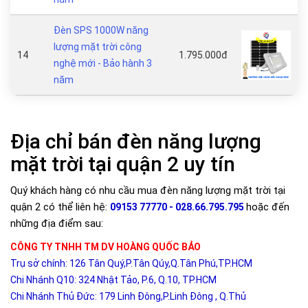
Đèn SPS 1000W năng
lượng mặt trời công
14
1.795.000đ
nghệ mới - Bảo hành 3
năm
Địa chỉ bán đèn năng lượng
mặt trời tại quận 2 uy tín
Quý khách hàng có nhu cầu mua đèn năng lượng mặt trời tại
quận 2 có thể liên hệ:
hoặc đến
09153 77770 - 028.66.795.795
những địa điểm sau:
CÔNG TY TNHH TM DV HOÀNG QUỐC BẢO
Trụ sở chính: 126 Tân Quý,P.Tân Qúy,Q.Tân Phú,TP.HCM
Chi Nhánh Q10: 324 Nhật Tảo, P.6, Q.10, TP.HCM
Chi Nhánh Thủ Đức: 179 Linh Đông,P.Linh Đông , Q.Thủ