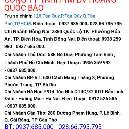
QUỐC BẢO
Trụ sở chính:
126 Tân Quý,P.Tân Qúy,Q.Tân
Phú,TP.HCM
.
Điện thoại : 0937 685 000
- 028 66 795 795
Chi Nhánh Đồng Nai: 2394 Quốc Lộ 1K, Phường Hóa
An, TP. Biên Hòa, Tỉnh Đồng Nai. Điện thoại: 0938 259
990 -
0937 685 000
.
Chi Nhánh Thủ Đức:
58E Gò Dưa, Phường Tam Bình ,
Thành Phố Hồ Chí Minh
.
Điện thoại : 0906 359 992
-
0937 685 000
.
Chi Nhánh BR-VT:
600 Cách Mạng Tháng 8, Phường
Phước Trung, TP. Bà Rịa
Chi Nhánh Hà Nội: P914 Tòa Nhà CT4C/X2 KĐT Bắc Linh
Đàm - Hoàng Mai - Hà Nội.
Điện Thoại : 0912 526 586
-
0937 685 000.
Chi Nhánh Cần Thơ: 280 Đường Phạm Hùng, P. Lê Bình,
Q. Cái Răng, TP Cần Thơ
ĐT:
0937.685.000 - 028.66.795.795