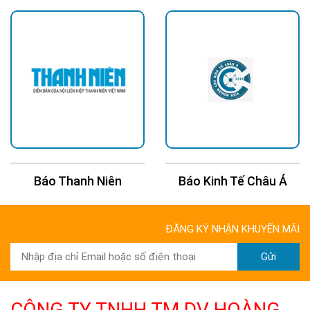
Báo Kinh Tế Châu Á
Báo 24H
ĐĂNG KÝ NHẬN KHUYẾN MÃI
Gửi
CÔNG TY TNHH TM DV HOÀNG