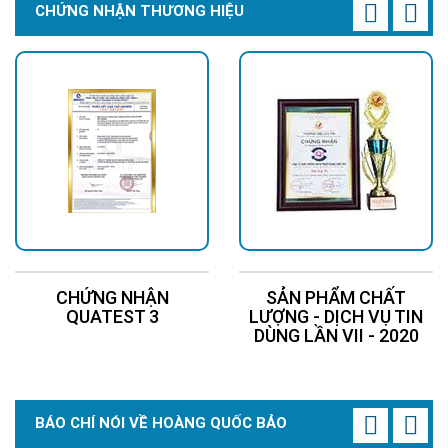
CHỨNG NHẬN THƯƠNG HIỆU
CHỨNG NHẬN
SẢN PHẨM CHẤT
QUATEST 3
LƯỢNG - DỊCH VỤ TIN
DÙNG LẦN VII - 2020
BÁO CHÍ NÓI VỀ HOÀNG QUỐC BẢO