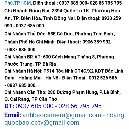
Phú,TP.HCM
.
Điện thoại : 0937 685 000
- 028 66 795 795
Chi Nhánh Đồng Nai: 2394 Quốc Lộ 1K, Phường Hóa
An, TP. Biên Hòa, Tỉnh Đồng Nai. Điện thoại: 0938 259
990 -
0937 685 000
.
Chi Nhánh Thủ Đức:
58E Gò Dưa, Phường Tam Bình ,
Thành Phố Hồ Chí Minh
.
Điện thoại : 0906 359 992
-
0937 685 000
.
Chi Nhánh BR-VT:
600 Cách Mạng Tháng 8, Phường
Phước Trung, TP. Bà Rịa
Chi Nhánh Hà Nội: P914 Tòa Nhà CT4C/X2 KĐT Bắc Linh
Đàm - Hoàng Mai - Hà Nội.
Điện Thoại : 0912 526 586
-
0937 685 000.
Chi Nhánh Cần Thơ: 280 Đường Phạm Hùng, P. Lê Bình,
Q. Cái Răng, TP Cần Thơ
ĐT:
0937.685.000 - 028.66.795.795
Email:
anhbaocamera@gmail.com
-
hoang
quocbao.cctv@gmail.com