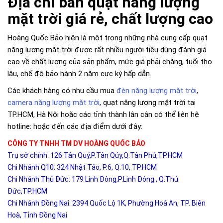
Địa chỉ bán quạt năng lượng
mặt trời giá rẻ, chất lượng cao
Hoàng Quốc Bảo hiện là một trong những nhà cung cấp quạt
năng lượng mặt trời được rất nhiều người tiêu dùng đánh giá
cao về chất lượng của sản phẩm, mức giá phải chăng, tuổi thọ
lâu, chế độ bảo hành 2 năm cực kỳ hấp dẫn.
Các khách hàng có nhu cầu mua
đèn năng lượng mặt trời
,
camera năng lượng mặt trời
, quạt năng lượng mặt trời tại
TP.HCM, Hà Nội hoặc các tỉnh thành lân cân có thể liên hệ
hotline: hoặc đến các địa điểm dưới đây:
CÔNG TY TNHH TM DV HOÀNG QUỐC BẢO
Trụ sở chính: 126 Tân Quý,P.Tân Qúy,Q.Tân Phú,TP.HCM
Chi Nhánh Q10: 324 Nhật Tảo, P.6, Q.10, TP.HCM
Chi Nhánh Thủ Đức: 179 Linh Đông,P.Linh Đông , Q.Thủ
Đức,TP.HCM
Chi Nhánh Đồng Nai: 2394 Quốc Lộ 1K, Phường Hoá An, TP. Biên
Hoà, Tỉnh Đồng Nai