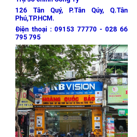
126 Tân Quý, P.Tân Qúy, Q.Tân
Phú,TP.HCM.
Điện thoại : 09153 77770 - 028 66
795 795