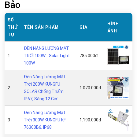
Bảo
SỐ
HÌNH
THỨ
TÊN SẢN PHẨM
GIÁ
ẢNH
TỰ
ĐÈN NĂNG LƯỢNG MẶT
1
TRỜI 100W - Solar Light
785.000đ
100W
Đèn Năng Lượng Mặt
Trời 200W KUNGFU
2
1.070.000đ
SOLAR Chống Thấm
IP67, Sáng 12 Giờ
Đèn Năng Lượng Mặt
3
Trời 300W KUNGFU KF
1.190.000đ
76300B6, IP68