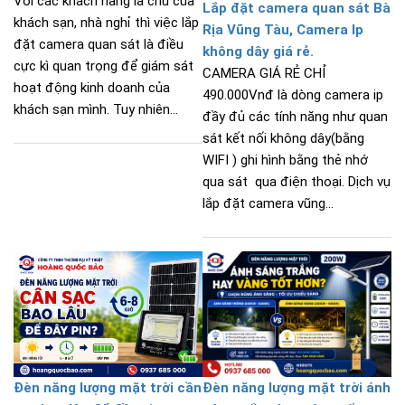
Với các khách hàng là chủ của
Lắp đặt camera quan sát Bà
khách sạn, nhà nghỉ thì việc lắp
Rịa Vũng Tàu, Camera Ip
đặt camera quan sát là điều
không dây giá rẻ.
cực kì quan trọng để giám sát
CAMERA GIÁ RẺ CHỈ
hoạt động kinh doanh của
490.000Vnđ là dòng camera ip
khách sạn mình. Tuy nhiên...
đầy đủ các tính năng như quan
sát kết nối không dây(bằng
WIFI ) ghi hình bằng thẻ nhớ
qua sát qua điện thoại. Dịch vụ
lắp đặt camera vũng...
Đèn năng lượng mặt trời cần
Đèn năng lượng mặt trời ánh