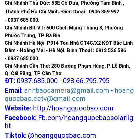
Chi Nhánh Thủ Đức:
58E Gò Dưa, Phường Tam Bình ,
Thành Phố Hồ Chí Minh
.
Điện thoại : 0906 359 992
-
0937 685 000
.
Chi Nhánh BR-VT:
600 Cách Mạng Tháng 8, Phường
Phước Trung, TP. Bà Rịa
Chi Nhánh Hà Nội: P914 Tòa Nhà CT4C/X2 KĐT Bắc Linh
Đàm - Hoàng Mai - Hà Nội.
Điện Thoại : 0912 526 586
-
0937 685 000.
Chi Nhánh Cần Thơ: 280 Đường Phạm Hùng, P. Lê Bình,
Q. Cái Răng, TP Cần Thơ
ĐT:
0937.685.000 - 028.66.795.795
Email:
anhbaocamera@gmail.com
-
hoang
quocbao.cctv@gmail.com
Website:
http://hoangquocbao.com
Facebook:
Fb.com/hoangquocbaosolarlig
ht
Tiktok
:
@hoangquocbao.com