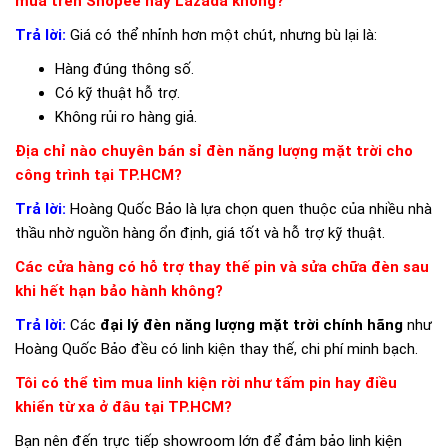
mua trên Shopee hay Lazada không?
Trả lời:
Giá có thể nhỉnh hơn một chút, nhưng bù lại là:
Hàng đúng thông số.
Có kỹ thuật hỗ trợ.
Không rủi ro hàng giả.
Địa chỉ nào chuyên bán sỉ đèn năng lượng mặt trời cho
công trình tại TP.HCM?
Trả lời:
Hoàng Quốc Bảo là lựa chọn quen thuộc của nhiều nhà
thầu nhờ nguồn hàng ổn định, giá tốt và hỗ trợ kỹ thuật.
Các cửa hàng có hỗ trợ thay thế pin và sửa chữa đèn sau
khi hết hạn bảo hành không?
Trả lời:
Các
đại lý đèn năng lượng mặt trời chính hãng
như
Hoàng Quốc Bảo đều có linh kiện thay thế, chi phí minh bạch.
Tôi có thể tìm mua linh kiện rời như tấm pin hay điều
khiển từ xa ở đâu tại TP.HCM?
Bạn nên đến trực tiếp showroom lớn để đảm bảo linh kiện