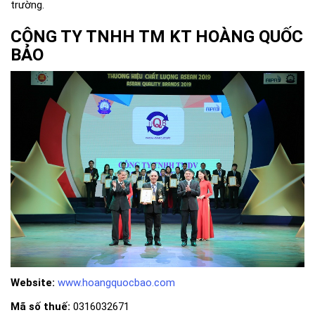
trường.
CÔNG TY TNHH TM KT HOÀNG QUỐC
BẢO
Website:
www.hoangquocbao.com
Mã số thuế:
0316032671