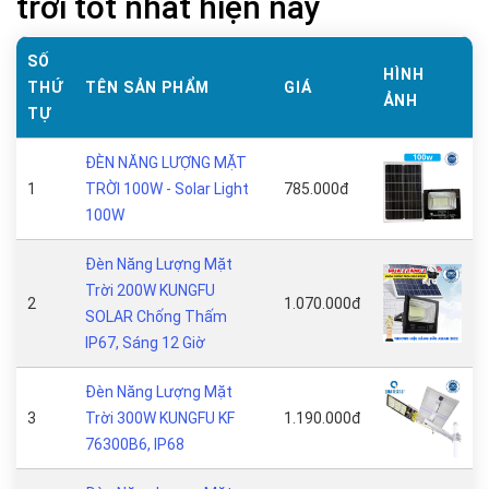
trời tốt nhất hiện nay
SỐ
HÌNH
THỨ
TÊN SẢN PHẨM
GIÁ
ẢNH
TỰ
ĐÈN NĂNG LƯỢNG MẶT
1
TRỜI 100W - Solar Light
785.000đ
100W
Đèn Năng Lượng Mặt
Trời 200W KUNGFU
2
1.070.000đ
SOLAR Chống Thấm
IP67, Sáng 12 Giờ
Đèn Năng Lượng Mặt
3
Trời 300W KUNGFU KF
1.190.000đ
76300B6, IP68