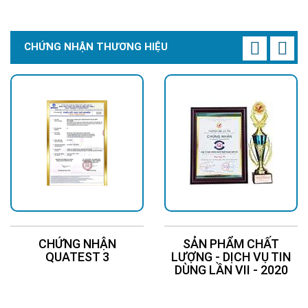
CHỨNG NHẬN THƯƠNG HIỆU
CHỨNG NHẬN
SẢN PHẨM CHẤT
QUATEST 3
LƯỢNG - DỊCH VỤ TIN
DÙNG LẦN VII - 2020