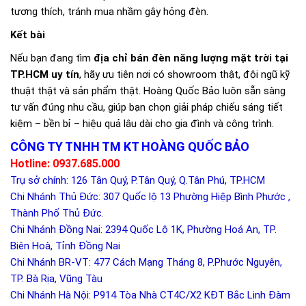
tương thích, tránh mua nhầm gây hỏng đèn.
Kết bài
Nếu bạn đang tìm
địa chỉ bán đèn năng lượng mặt trời tại
TP.HCM uy tín
, hãy ưu tiên nơi có showroom thật, đội ngũ kỹ
thuật thật và sản phẩm thật. Hoàng Quốc Bảo luôn sẵn sàng
tư vấn đúng nhu cầu, giúp bạn chọn giải pháp chiếu sáng tiết
kiệm – bền bỉ – hiệu quả lâu dài cho gia đình và công trình.
CÔNG TY TNHH TM KT HOÀNG QUỐC BẢO
Hotline: 0937.685.000
Trụ sở chính: 126 Tân Quý, P.Tân Quý, Q.Tân Phú, TP.HCM
Chi Nhánh Thủ Đức: 307 Quốc lộ 13 Phường Hiệp Bình Phước ,
Thành Phố Thủ Đức.
Chi Nhánh Đồng Nai: 2394 Quốc Lộ 1K, Phường Hoá An, TP.
Biên Hoà, Tỉnh Đồng Nai
Chi Nhánh BR-VT: 477 Cách Mạng Tháng 8, P.Phước Nguyên,
TP. Bà Rịa, Vũng Tàu
Chi Nhánh Hà Nội: P914 Tòa Nhà CT4C/X2 KĐT Bắc Linh Đàm