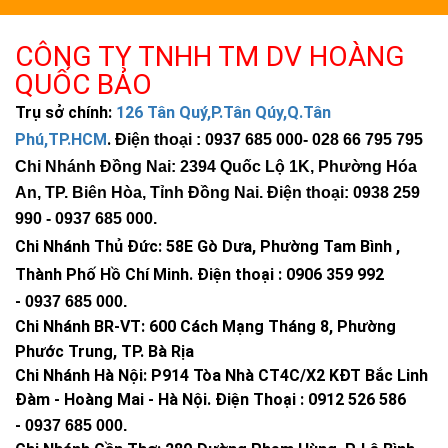
CÔNG TY TNHH TM DV HOÀNG
QUỐC BẢO
Trụ sở chính:
126 Tân Quý,P.Tân Qúy,Q.Tân
Phú,TP.HCM
.
Điện thoại : 0937 685 000
- 028 66 795 795
Chi Nhánh Đồng Nai: 2394 Quốc Lộ 1K, Phường Hóa
An, TP. Biên Hòa, Tỉnh Đồng Nai. Điện thoại: 0938 259
990 -
0937 685 000
.
Chi Nhánh Thủ Đức:
58E Gò Dưa, Phường Tam Bình ,
Thành Phố Hồ Chí Minh
.
Điện thoại : 0906 359 992
-
0937 685 000
.
Chi Nhánh BR-VT:
600 Cách Mạng Tháng 8, Phường
Phước Trung, TP. Bà Rịa
Chi Nhánh Hà Nội: P914 Tòa Nhà CT4C/X2 KĐT Bắc Linh
Đàm - Hoàng Mai - Hà Nội.
Điện Thoại : 0912 526 586
-
0937 685 000.