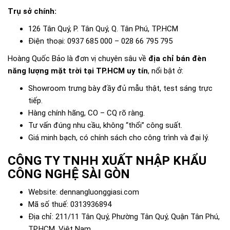
Trụ sở chính:
126 Tân Quý, P. Tân Quý, Q. Tân Phú, TP.HCM
Điện thoại: 0937 685 000 – 028 66 795 795
Hoàng Quốc Bảo là đơn vị chuyên sâu về
địa chỉ bán đèn
năng lượng mặt trời tại TP.HCM uy tín
, nổi bật ở:
Showroom trưng bày đầy đủ mẫu thật, test sáng trực
tiếp.
Hàng chính hãng, CO – CQ rõ ràng.
Tư vấn đúng nhu cầu, không “thổi” công suất.
Giá minh bạch, có chính sách cho công trình và đại lý.
CÔNG TY TNHH XUẤT NHẬP KHẨU
CÔNG NGHỆ SÀI GÒN
Website: dennangluonggiasi.com
Mã số thuế: 0313936894
Địa chỉ: 211/11 Tân Quý, Phường Tân Quý, Quận Tân Phú,
TP.HCM, Việt Nam