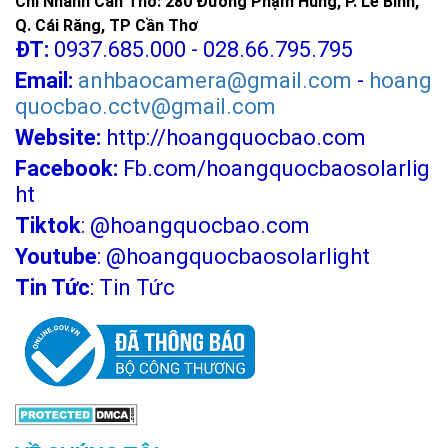
Chi Nhánh Cần Thơ: 280 Đường Phạm Hùng, P. Lê Bình,
Q. Cái Răng, TP Cần Thơ
ĐT:
0937.685.000 - 028.66.795.795
Email:
anhbaocamera@gmail.com
-
hoang
quocbao.cctv@gmail.com
Website:
http://hoangquocbao.com
Facebook:
Fb.com/hoangquocbaosolarlig
ht
Tiktok
:
@hoangquocbao.com
Youtube
:
@hoangquocbaosolarlight
Tin Tức
:
Tin Tức