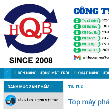
ĐÈN NĂNG LƯỢNG MẶT TRỜI
QUẠT NĂNG LƯỢ
VIDEO ĐÈN PHA ĐIỆN 220V
DANH MỤC SẢN PHẨM
TIN TỨC
Top máy phá
ĐÈN NĂNG LƯỢNG MẶT TRỜI