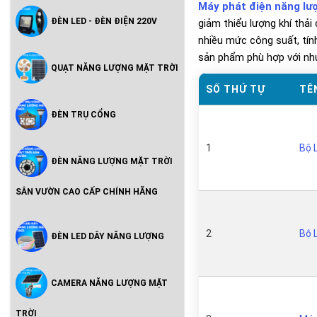
Máy phát điện năng lư
ĐÈN LED - ĐÈN ĐIỆN 220V
giảm thiểu lượng khí thải
nhiều mức công suất, tín
sản phẩm phù hợp với nh
QUẠT NĂNG LƯỢNG MẶT TRỜI
SỐ THỨ TỰ
TÊ
ĐÈN TRỤ CỔNG
1
Bộ 
ĐÈN NĂNG LƯỢNG MẶT TRỜI
SÂN VƯỜN CAO CẤP CHÍNH HÃNG
2
Bộ 
ĐÈN LED DÂY NĂNG LƯỢNG
CAMERA NĂNG LƯỢNG MẶT
TRỜI