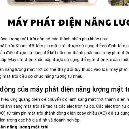
năng lượng mặt trời còn có các thành phần phụ khác như:
ặt trời: Khung đỡ tấm pin mặt trời được sử dụng để cố định tấm pi
dẫn điện được sử dụng để kết nối các thành phần của máy phát điện
cấp: Máy cắt điện khẩn cấp được sử dụng để ngắt điện khi cần thiết
n năng lượng mặt trời có thể thay đổi tùy thuộc vào loại máy phát
g mặt trời đều có chức năng tương tự nhau.
 động của máy phát điện năng lượng mặt tr
 hiệu ứng quang điện để chuyển đổi ánh sáng mặt trời thành điện n
 với ánh sáng mặt trời sẽ tạo ra các electron tự do. Các electron tự
DC) từ tấm pin mặt trời thành dòng điện xoay chiều (AC) để sử dụng 
ến trong các hộ gia đình và doanh nghiệp.
iện năng lượng mặt trời