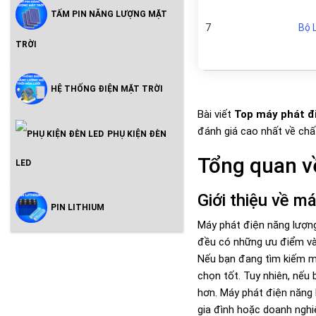
TẤM PIN NĂNG LƯỢNG MẶT
7
Bộ 
TRỜI
HỆ THỐNG ĐIỆN MẶT TRỜI
Bài viết
Top máy phát đ
đánh giá cao nhất về chấ
PHỤ KIỆN ĐÈN
Tổng quan v
LED
Giới thiệu về m
PIN LITHIUM
Máy phát điện năng lượn
đều có những ưu điểm và 
Nếu bạn đang tìm kiếm một
chọn tốt. Tuy nhiên, nếu
hơn. Máy phát điện năng 
gia đình hoặc doanh nghi