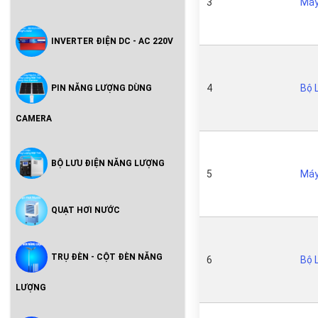
3
Máy
INVERTER ĐIỆN DC - AC 220V
4
Bộ 
PIN NĂNG LƯỢNG DÙNG
CAMERA
BỘ LƯU ĐIỆN NĂNG LƯỢNG
5
Máy
QUẠT HƠI NƯỚC
TRỤ ĐÈN - CỘT ĐÈN NĂNG
6
Bộ 
LƯỢNG