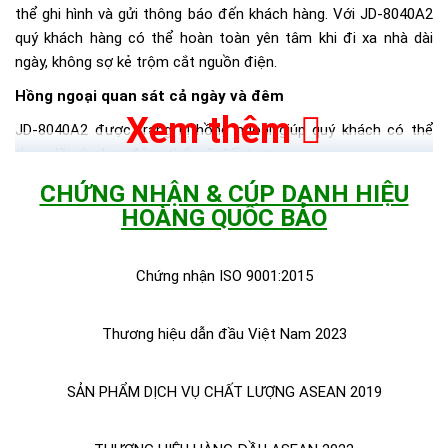
thể ghi hình và gửi thông báo đến khách hàng. Với JD-8040A2
quý khách hàng có thể hoàn toàn yên tâm khi đi xa nhà dài
ngày, không sợ kẻ trộm cắt nguồn điện.
Hồng ngoại quan sát cả ngày và đêm
Xem thêm
JD-8040A2 được trang bị hồng ngoại giúp quý khách có thể
theo dõi vào ban đêm, thấy rõ đối tượng.
Tương thích với các thiết bị
CHỨNG NHẬN & CÚP DANH HIỆU
HOÀNG QUỐC BẢO
JD-8040A2 tương thích với các thương hiệu điện thoại như
Chứng nhận ISO 9001:2015
iPhone, Samsung, Xiaomi, Nokia, OnePlus, Oppo… Ngoài ra quý
khách có thể xem trực tiếp, điều khiển camera trên máy tính
để bàn, máy tính xách tay và máy tính bảng.
Thương hiệu dẫn đầu Việt Nam 2023
Kháng nước, kháng bụi
SẢN PHẨM DỊCH VỤ CHẤT LƯỢNG ASEAN 2019
Quý khách hàng không cần lo lắng khi lắp đặt camera ở ngoài