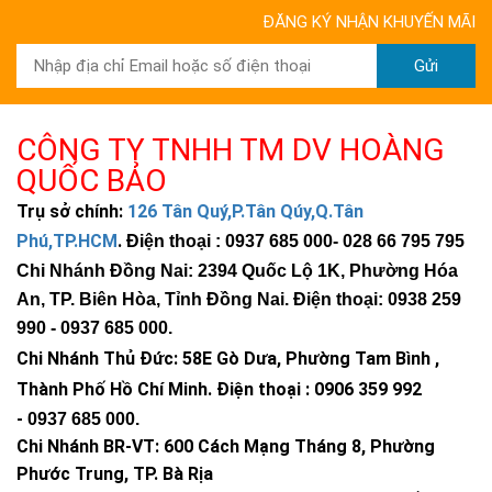
ĐĂNG KÝ NHẬN KHUYẾN MÃI
Gửi
CÔNG TY TNHH TM DV HOÀNG
QUỐC BẢO
Trụ sở chính:
126 Tân Quý,P.Tân Qúy,Q.Tân
Phú,TP.HCM
.
Điện thoại : 0937 685 000
- 028 66 795 795
Chi Nhánh Đồng Nai: 2394 Quốc Lộ 1K, Phường Hóa
An, TP. Biên Hòa, Tỉnh Đồng Nai. Điện thoại: 0938 259
990 -
0937 685 000
.
Chi Nhánh Thủ Đức:
58E Gò Dưa, Phường Tam Bình ,
Thành Phố Hồ Chí Minh
.
Điện thoại : 0906 359 992
-
0937 685 000
.
Chi Nhánh BR-VT:
600 Cách Mạng Tháng 8, Phường
Phước Trung, TP. Bà Rịa