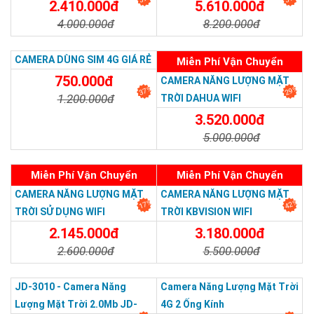
40AH
2.410.000đ
5.610.000đ
4.000.000đ
8.200.000đ
Ứng dụng của camera năng lượng mặt trời
JD-8040A2 2.0Mp trong đời sống
Chi Tiết
Đặt Mua
Chi Tiết
Đặt Mua
CAMERA DÙNG SIM 4G GIÁ RẺ
Miễn Phí Vận Chuyển
750.000đ
CAMERA NĂNG LƯỢNG MẶT
Camera năng lượng mặt trời JD-8040A2 có thể được sử dụng
37%
29%
1.200.000đ
TRỜI DAHUA WIFI
ở các dự án như:
3.520.000đ
Chi Tiết
Đặt Mua
- Lắp đặt camera ở bệnh viện, siêu thị, chung cư
5.000.000đ
- Lắp đặt camera ở nhà kho, nhà xưởng
Chi Tiết
Đặt Mua
Miễn Phí Vận Chuyển
Miễn Phí Vận Chuyển
- Lắp đặt camera ở vườn trái cây, trang trại
CAMERA NĂNG LƯỢNG MẶT
CAMERA NĂNG LƯỢNG MẶT
- Lắp đặt camera ở tàu, bè
17%
42%
TRỜI SỬ DỤNG WIFI
TRỜI KBVISION WIFI
Đặc biệt camera thích hợp để lắp đặt ở những nơi vùng sâu
2.145.000đ
3.180.000đ
vùng xa, khó kéo đường điện.
2.600.000đ
5.500.000đ
Địa chỉ mua camera năng lượng mặt trời
Chi Tiết
Đặt Mua
Chi Tiết
Đặt Mua
JD-8040A2 2.0Mp
JD-3010 - Camera Năng
Camera Năng Lượng Mặt Trời
Lượng Mặt Trời 2.0Mb JD-
4G 2 Ống Kính
Quý khách hàng có nhu cầu mua camera năng lượng mặt trời