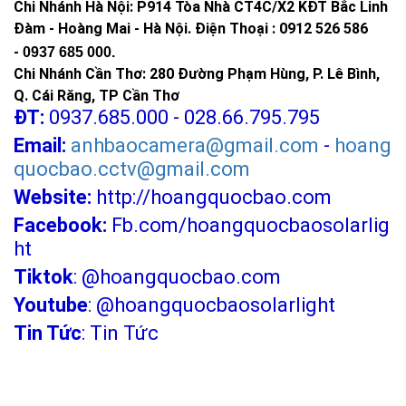
Chi Nhánh Hà Nội: P914 Tòa Nhà CT4C/X2 KĐT Bắc Linh
Đàm - Hoàng Mai - Hà Nội.
Điện Thoại : 0912 526 586
-
0937 685 000.
Chi Nhánh Cần Thơ: 280 Đường Phạm Hùng, P. Lê Bình,
Q. Cái Răng, TP Cần Thơ
ĐT:
0937.685.000 - 028.66.795.795
Email:
anhbaocamera@gmail.com
-
hoang
quocbao.cctv@gmail.com
Website:
http://hoangquocbao.com
Facebook:
Fb.com/hoangquocbaosolarlig
ht
Tiktok
:
@hoangquocbao.com
Youtube
:
@hoangquocbaosolarlight
Tin Tức
:
Tin Tức