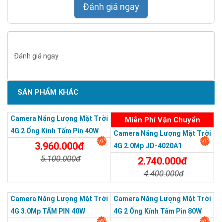
Đánh giá ngay
SIM 46 KẾT NỐI 4G
Lắp đặt khu vực:Không có internet, Không có điện
Xoay 360 độ
Đánh giá ngay
Kết nối sim 4G
SẢN PHẨM KHÁC
Quan sát mọi lúc mọi nơi
Camera Năng Lượng Mặt Trời
Miễn Phí Vận Chuyển
Hỗ trợ TFcard 256GB
4G 2 Ống Kính Tấm Pin 40W
Camera Năng Lượng Mặt Trời
22%
37%
20AH
3.960.000đ
4G 2.0Mp JD-4020A1
Độ phân giải 2MP 1080P
5.100.000đ
2.740.000đ
4.400.000đ
Chức năng: Mic - Loa - Led - Al
Chi Tiết
Đặt Mua
Chi Tiết
Đặt Mua
Quan sát mọi lúc mọi nơi
Camera Năng Lượng Mặt Trời
Camera Năng Lượng Mặt Trời
4G 3.0Mp TẤM PIN 40W
4G 2 Ống Kính Tấm Pin 80W
Phần mềm Camera CAMHI PRO
39%
31%