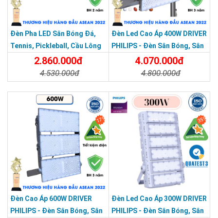
Chi Nhánh Thủ Đức: 307 Quốc lộ 13 Phường Hiệp Bình Phước ,
Thành Phố Thủ Đức.
Chi Nhánh Đồng Nai: 2394 Quốc Lộ 1K, Phường Hoá An, TP.
Đèn Pha LED Sân Bóng Đá,
Đèn Led Cao Áp 400W DRIVER
Biên Hoà, Tỉnh Đồng Nai
Tennis, Pickleball, Cầu Lông
PHILIPS - Đèn Sân Bóng, Sân
Chi Nhánh BR-VT: 477 Cách Mạng Tháng 8, P.Phước Nguyên,
Module 400w
Pickleball Module 400W
2.860.000đ
4.070.000đ
TP. Bà Rịa, Vũng Tàu
Chi Nhánh Hà Nội: P914 Tòa Nhà CT4C/X2 KĐT Bắc Linh Đàm
4.530.000đ
4.800.000đ
- Hoàng Mai - Hà Nội.
Chi Tiết
Đặt Mua
Chi Tiết
Đặt Mua
17%
35%
Đèn Cao Áp 600W DRIVER
Đèn Led Cao Áp 300W DRIVER
PHILIPS - Đèn Sân Bóng, Sân
PHILIPS - Đèn Sân Bóng, Sân