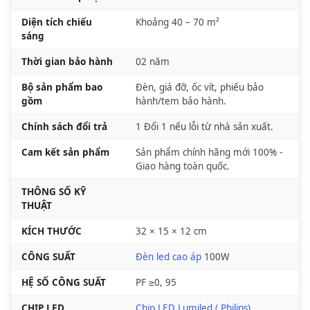
Diện tích chiếu
Khoảng 40 – 70 m²
sáng
Thời gian bảo hành
02 năm
Bộ sản phẩm bao
Đèn, giá đỡ, ốc vít, phiếu bảo
gồm
hành/tem bảo hành.
Chính sách đổi trả
1 Đổi 1 nếu lỗi từ nhà sản xuất.
Cam kết sản phẩm
Sản phẩm chính hãng mới 100% -
Giao hàng toàn quốc.
THÔNG SỐ KỸ
THUẬT
KÍCH THƯỚC
32 × 15 × 12 cm
CÔNG SUẤT
Đèn led cao áp
100W
HỆ SỐ CÔNG SUẤT
PF ≥0, 95
CHIP LED
Chip LED Lumiled ( Philips)