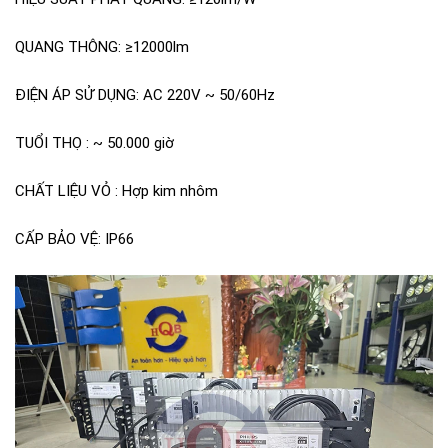
QUANG THÔNG: ≥12000lm
ĐIỆN ÁP SỬ DỤNG: AC 220V ~ 50/60Hz
TUỔI THỌ : ~ 50.000 giờ
CHẤT LIỆU VỎ : Hợp kim nhôm
CẤP BẢO VỆ: IP66