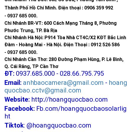
Thành Phố Hồ Chí Minh
.
Điện thoại : 0906 359 992
-
0937 685 000
.
Chi Nhánh BR-VT:
600 Cách Mạng Tháng 8, Phường
Phước Trung, TP. Bà Rịa
Chi Nhánh Hà Nội: P914 Tòa Nhà CT4C/X2 KĐT Bắc Linh
Đàm - Hoàng Mai - Hà Nội.
Điện Thoại : 0912 526 586
-
0937 685 000.
Chi Nhánh Cần Thơ: 280 Đường Phạm Hùng, P. Lê Bình,
Q. Cái Răng, TP Cần Thơ
ĐT:
0937.685.000 - 028.66.795.795
Email:
anhbaocamera@gmail.com
-
hoang
quocbao.cctv@gmail.com
Website:
http://hoangquocbao.com
Facebook:
Fb.com/hoangquocbaosolarlig
ht
Tiktok
:
@hoangquocbao.com