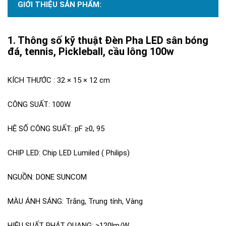
GIỚI THIỆU SẢN PHẨM:
Thông số kỹ thuật Đèn Pha LED sân bóng
đá, tennis, Pickleball, cầu lông 100w
KÍCH THƯỚC : 32 × 15 × 12 cm
CÔNG SUẤT: 100W
HỆ SỐ CÔNG SUẤT: pF ≥0, 95
CHIP LED: Chip LED Lumiled ( Philips)
NGUỒN: DONE SUNCOM
MÀU ÁNH SÁNG: Trắng, Trung tính, Vàng
HIỆU SUẤT PHÁT QUANG: ≥120lm/W