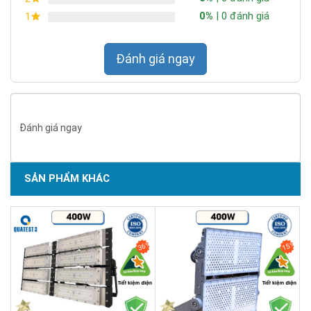
0%
| 0 đánh giá
1
Đánh giá ngay
Đánh giá ngay
SẢN PHẨM KHÁC
CÔNG TY TNHH TM KT HOÀNG QUỐC
BẢO
36%
15%
Hotline: 0937.685.000
Trụ sở chính: 126 Tân Quý, P.Tân Quý, Q.Tân Phú, TP.HCM
Chi Nhánh Q10: 324 Nhật Tảo, P.6, Q.10, TP.HCM