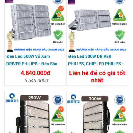
26%
Đèn Led 500W Vỏ Xám
Đèn Led 300W DRIVER
DRIVER PHILIPS - Đèn Sân
PHILIPS, CHIP LED PHILIPS -
Bóng, Sân Pickleball Module
Đèn Sân Bóng, Sân Pickleball
4.840.000đ
Liên hệ để có giá tốt
500W
Module 300W
nhất
6.545.000đ
Chi Tiết
Liên Hệ
Chi Tiết
Đặt Mua
42%
39%