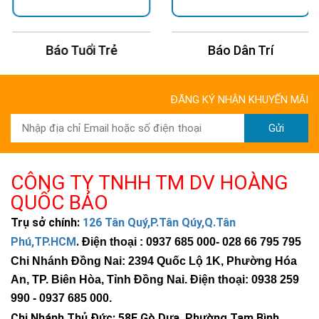
Báo Tuổi Trẻ
Báo Dân Trí
ĐĂNG KÝ NHẬN KHUYẾN MÃI
Gửi
CÔNG TY TNHH TM DV HOÀNG
QUỐC BẢO
Trụ sở chính:
126 Tân Quý,P.Tân Qúy,Q.Tân
Phú,TP.HCM
.
Điện thoại : 0937 685 000
- 028 66 795 795
Chi Nhánh Đồng Nai: 2394 Quốc Lộ 1K, Phường Hóa
An, TP. Biên Hòa, Tỉnh Đồng Nai. Điện thoại: 0938 259
990 -
0937 685 000
.
Chi Nhánh Thủ Đức:
58E Gò Dưa, Phường Tam Bình ,