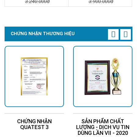
3.240.000đ
3.900.000đ
Chi Tiết
Đặt Mua
Chi Tiết
Đặt Mua
CHỨNG NHẬN THƯƠNG HIỆU
CHỨNG NHẬN
SẢN PHẨM CHẤT
QUATEST 3
LƯỢNG - DỊCH VỤ TIN
DÙNG LẦN VII - 2020