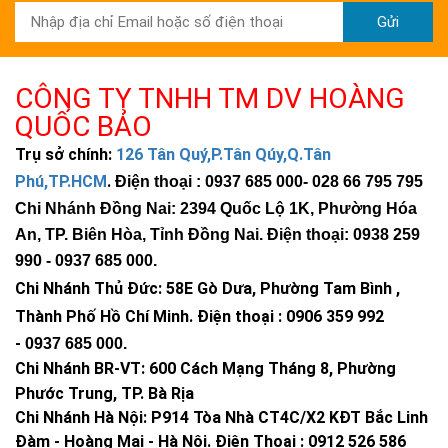
Gửi
CÔNG TY TNHH TM DV HOÀNG
QUỐC BẢO
Trụ sở chính:
126 Tân Quý,P.Tân Qúy,Q.Tân
Phú,TP.HCM
.
Điện thoại : 0937 685 000
- 028 66 795 795
Chi Nhánh Đồng Nai: 2394 Quốc Lộ 1K, Phường Hóa
An, TP. Biên Hòa, Tỉnh Đồng Nai. Điện thoại: 0938 259
990 -
0937 685 000
.
>>> Xem thêm:
Đèn Năng Lượng Mặt Trời Quốc Bảo
- Giá Rẻ,
Chi Nhánh Thủ Đức:
58E Gò Dưa, Phường Tam Bình ,
Bảo Hành 5 Năm
Thành Phố Hồ Chí Minh
.
Điện thoại : 0906 359 992
Ưu điểm của đèn led sân pickleball 300W
-
0937 685 000
.
Chi Nhánh BR-VT:
600 Cách Mạng Tháng 8, Phường
Quang thông mạnh 39.000 lumen – Chiếu sáng
Phước Trung, TP. Bà Rịa
vượt trội
Chi Nhánh Hà Nội: P914 Tòa Nhà CT4C/X2 KĐT Bắc Linh
Với quang thông lên đến
≥39.000lm
, đèn pha LED 300W Philips
Đàm - Hoàng Mai - Hà Nội.
Điện Thoại : 0912 526 586