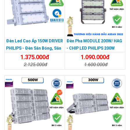
Đèn Led Cao Áp 150W DRIVER
Đèn Pha MODULE 200W/ HAG
PHILIPS - Đèn Sân Bóng, Sân
- CHIP LED PHILIPS 200W
Pickleballled Module 150W
1.375.000đ
1.090.000đ
2.125.000đ
1.600.000đ
Chi Tiết
Đặt Mua
Chi Tiết
Đặt Mua
26%