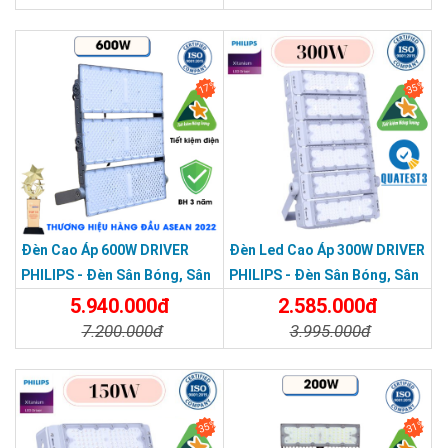
Tuổi thọ:
~50.000 giờ
Chi Tiết
Đặt Mua
Chi Tiết
Đặt Mua
Bảo hành:
3 năm chính hãng
17%
35%
Đèn Cao Áp 600W DRIVER
Đèn Led Cao Áp 300W DRIVER
PHILIPS - Đèn Sân Bóng, Sân
PHILIPS - Đèn Sân Bóng, Sân
Pickleball Module 600W
Pickleball Module 300W
5.940.000đ
2.585.000đ
7.200.000đ
3.995.000đ
Chi Tiết
Đặt Mua
Chi Tiết
Đặt Mua
35%
31%