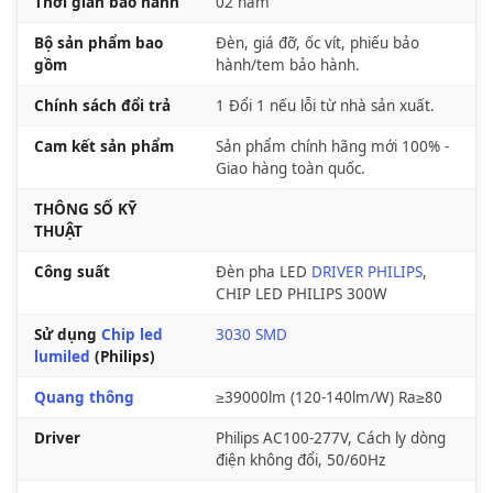
Thời gian bảo hành
02 năm
Bộ sản phẩm bao
Đèn, giá đỡ, ốc vít, phiếu bảo
gồm
hành/tem bảo hành.
Chính sách đổi trả
1 Đổi 1 nếu lỗi từ nhà sản xuất.
Cam kết sản phẩm
Sản phẩm chính hãng mới 100% -
Giao hàng toàn quốc.
THÔNG SỐ KỸ
THUẬT
Công suất
Đèn pha LED
DRIVER PHILIPS
,
CHIP LED PHILIPS 300W
Sử dụng
Chip led
3030 SMD
lumiled
(Philips)
Quang thông
≥39000lm (120-140lm/W) Ra≥80
Driver
Philips AC100-277V, Cách ly dòng
điện không đổi, 50/60Hz