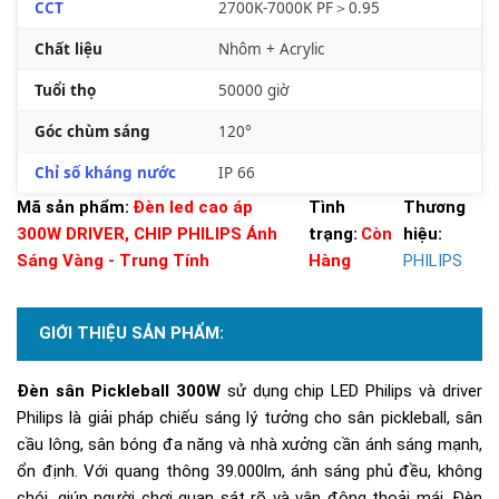
CCT
2700K-7000K PF＞0.95
Chất liệu
Nhôm + Acrylic
Tuổi thọ
50000 giờ
Góc chùm sáng
120°
Chỉ số kháng nước
IP 66
Mã sản phẩm:
Đèn led cao áp
Tình
Thương
300W DRIVER, CHIP PHILIPS Ánh
trạng:
Còn
hiệu:
Sáng Vàng - Trung Tính
Hàng
PHILIPS
GIỚI THIỆU SẢN PHẨM:
Đèn sân Pickleball 300W
sử dụng chip LED Philips và driver
Philips là giải pháp chiếu sáng lý tưởng cho sân pickleball, sân
cầu lông, sân bóng đa năng và nhà xưởng cần ánh sáng mạnh,
ổn định. Với quang thông 39.000lm, ánh sáng phủ đều, không
chói, giúp người chơi quan sát rõ và vận động thoải mái. Đèn