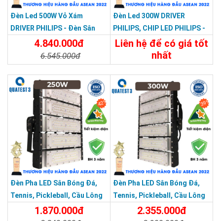
Đèn Led 500W Vỏ Xám
Đèn Led 300W DRIVER
DRIVER PHILIPS - Đèn Sân
PHILIPS, CHIP LED PHILIPS -
Bóng, Sân Pickleball Module
Đèn Sân Bóng, Sân Pickleball
4.840.000đ
Liên hệ để có giá tốt
500W
Module 300W
nhất
6.545.000đ
Chi Tiết
Liên Hệ
Chi Tiết
Đặt Mua
42%
39%
Đèn Pha LED Sân Bóng Đá,
Đèn Pha LED Sân Bóng Đá,
Tennis, Pickleball, Cầu Lông
Tennis, Pickleball, Cầu Lông
Module 250w
Module 300w
1.870.000đ
2.355.000đ