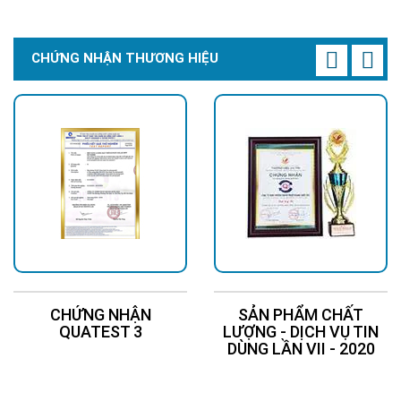
CHỨNG NHẬN THƯƠNG HIỆU
CHỨNG NHẬN
SẢN PHẨM CHẤT
QUATEST 3
LƯỢNG - DỊCH VỤ TIN
DÙNG LẦN VII - 2020