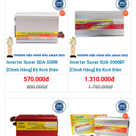
28%
25%
Inverter Suoer SDA-500W
Inverter Suoer SUA-3000BF
[Chính Hãng] Bộ Kích Điện
[Chính Hãng] Bộ Kích Điện
12V Lên 220V - Máy Kích Điện
Đổi Điện 3000W 24V Lên 220V
570.000đ
1.310.000đ
500W Sin Mô Phỏng
Bảo Vệ Ngược Cực Sóng Sin
800.000đ
1.750.000đ
Mô Phỏng
Chi Tiết
Đặt Mua
Chi Tiết
Đặt Mua
31%