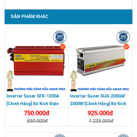
SẢN PHẨM KHÁC
11%
25%
Inverter Suoer SFR-1200A
Inverter Suoer SUA-2000AF
[Chính Hãng] Bộ Kích Điện
2000W [Chính Hãng] Bộ Kích
Đổi Điện 1200W 12V Lên 220V
Điện 12V Lên 220V - Máy Kích
750.000đ
925.000đ
- Máy Kích Điện Chống Ngược
Điện Chống Ngược Cực Sin
850.000đ
1.235.000đ
Cực Sin Mô Phỏng [Chính
Mô Phỏng
Chi Tiết
Đặt Mua
Chi Tiết
Đặt Mua
Hãng]