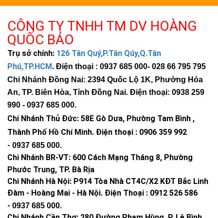
CÔNG TY TNHH TM DV HOÀNG
QUỐC BẢO
Trụ sở chính:
126 Tân Quý,P.Tân Qúy,Q.Tân
Phú,TP.HCM
.
Điện thoại : 0937 685 000
- 028 66 795 795
Chi Nhánh Đồng Nai: 2394 Quốc Lộ 1K, Phường Hóa
An, TP. Biên Hòa, Tỉnh Đồng Nai. Điện thoại: 0938 259
990 -
0937 685 000
.
Chi Nhánh Thủ Đức:
58E Gò Dưa, Phường Tam Bình ,
Thành Phố Hồ Chí Minh
.
Điện thoại : 0906 359 992
-
0937 685 000
.
Chi Nhánh BR-VT:
600 Cách Mạng Tháng 8, Phường
Phước Trung, TP. Bà Rịa
Chi Nhánh Hà Nội: P914 Tòa Nhà CT4C/X2 KĐT Bắc Linh
Đàm - Hoàng Mai - Hà Nội.
Điện Thoại : 0912 526 586
-
0937 685 000.
Chi Nhánh Cần Thơ: 280 Đường Phạm Hùng, P. Lê Bình,