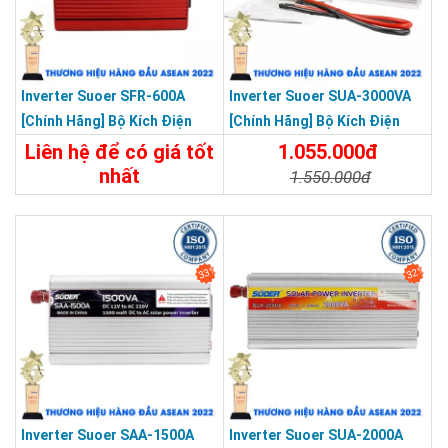
Inverter Suoer SFR-600A
Inverter Suoer SUA-3000VA
[Chính Hãng] Bộ Kích Điện
[Chính Hãng] Bộ Kích Điện
Đổi Điện 600W 12V Lên 220V
Lên 220V - Máy Kích Điện
Liên hệ để có giá tốt
1.055.000đ
Chống Ngược Cực
Sóng Sin Mô Phỏng
nhất
1.550.000đ
650.000đ
Chi Tiết
Đặt Mua
Chi Tiết
Đặt Mua
33%
32%
Inverter Suoer SAA-1500A
Inverter Suoer SUA-2000A