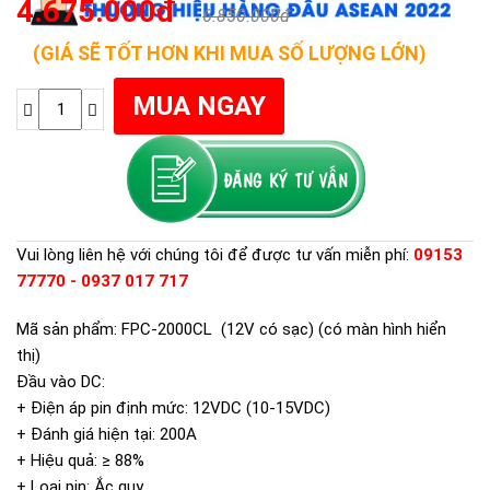
4.675.000đ
6.850.000đ
(GIÁ SẼ TỐT HƠN KHI MUA SỐ LƯỢNG LỚN)
Vui lòng liên hệ với chúng tôi để được tư vấn miễn phí:
09153
77770 - 0937 017 717
Mã sản phẩm: FPC-2000CL (12V có sạc) (có màn hình hiển
thị)
Đầu vào DC:
+ Điện áp pin định mức: 12VDC (10-15VDC)
+ Đánh giá hiện tại: 200A
+ Hiệu quả: ≥ 88%
+ Loại pin: Ắc quy