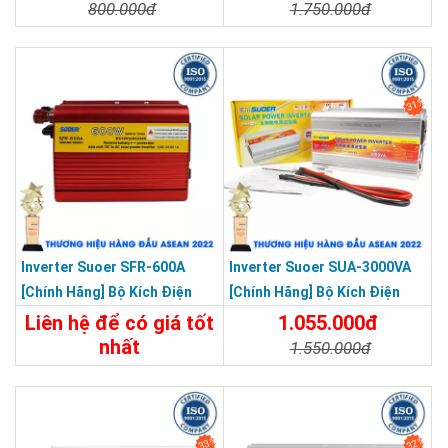
500W Sin Mô Phỏng
Bảo Vệ Ngược Cực Sóng Sin
800.000đ
1.750.000đ
Mô Phỏng
Chi Tiết
Đặt Mua
Chi Tiết
Đặt Mua
31%
Inverter Suoer SFR-600A
Inverter Suoer SUA-3000VA
[Chính Hãng] Bộ Kích Điện
[Chính Hãng] Bộ Kích Điện
Đổi Điện 600W 12V Lên 220V
Lên 220V - Máy Kích Điện
Liên hệ để có giá tốt
1.055.000đ
Chống Ngược Cực
Sóng Sin Mô Phỏng
nhất
1.550.000đ
650.000đ
Chi Tiết
Đặt Mua
Chi Tiết
Đặt Mua
33%
32%