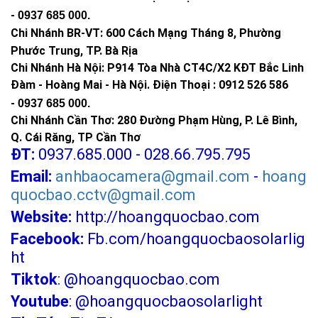
-
0937 685 000
.
Chi Nhánh BR-VT:
600 Cách Mạng Tháng 8, Phường
Phước Trung, TP. Bà Rịa
Chi Nhánh Hà Nội: P914 Tòa Nhà CT4C/X2 KĐT Bắc Linh
Đàm - Hoàng Mai - Hà Nội.
Điện Thoại : 0912 526 586
-
0937 685 000.
Chi Nhánh Cần Thơ: 280 Đường Phạm Hùng, P. Lê Bình,
Q. Cái Răng, TP Cần Thơ
ĐT:
0937.685.000 - 028.66.795.795
Email:
anhbaocamera@gmail.com
-
hoang
quocbao.cctv@gmail.com
Website:
http://hoangquocbao.com
Facebook:
Fb.com/hoangquocbaosolarlig
ht
Tiktok
:
@hoangquocbao.com
Youtube
:
@hoangquocbaosolarlight