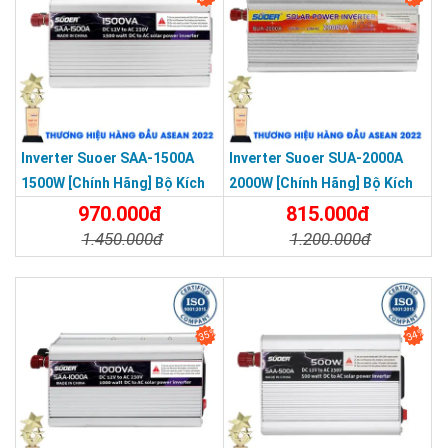
Inverter Suoer SAA-1500A
Inverter Suoer SUA-2000A
1500W [Chính Hãng] Bộ Kích
2000W [Chính Hãng] Bộ Kích
Điện 12V Lên 220V - Máy Kích
Điện 12V Lên 220V - Máy Kích
970.000đ
815.000đ
Điện Sin Mô Phỏng
Điện Sin Mô Phỏng
1.450.000đ
1.200.000đ
Chi Tiết
Đặt Mua
Chi Tiết
Đặt Mua
35%
34%