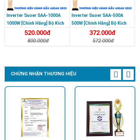
Inverter Suoer SAA-1000A
Inverter Suoer SAA-500A
1000W [Chính Hãng] Bộ Kích
500W [Chính Hãng] Bộ Kích
Điện 12V Lên 220V - Máy Kích
Điện 12V Lên 220V - Máy Kích
520.000đ
372.000đ
Điện Sin Mô Phỏng
Điện Sin Mô Phỏng
800.000đ
572.000đ
Chi Tiết
Đặt Mua
Chi Tiết
Đặt Mua
CHỨNG NHẬN THƯƠNG HIỆU