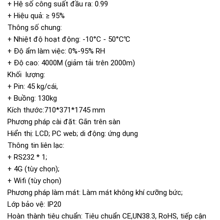
+ Hệ số công suất đầu ra: 0.99
+ Hiệu quả: ≥ 95%
Thông số chung:
+ Nhiệt độ hoạt động: -10°C - 50°C℃
+ Độ ẩm làm việc: 0%-95% RH
+ Độ cao: 4000M (giảm tải trên 2000m)
Khối lượng:
+ Pin: 45 kg/cái,
+ Buồng: 130kg
Kích thước:710*371*1745 mm
Phương pháp cài đặt: Gắn trên sàn
Hiển thị: LCD; PC web; di động: ứng dụng
Thông tin liên lạc:
+ RS232 * 1;
+ 4G (tùy chọn);
+ Wifi (tùy chọn)
Phương pháp làm mát: Làm mát không khí cưỡng bức;
Lớp bảo vệ: IP20
Hoàn thành tiêu chuẩn: Tiêu chuẩn CE,UN38.3, RoHS, tiếp cận