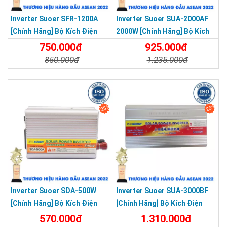
Inverter Suoer SFR-1200A
Inverter Suoer SUA-2000AF
[Chính Hãng] Bộ Kích Điện
2000W [Chính Hãng] Bộ Kích
Đổi Điện 1200W 12V Lên 220V
Điện 12V Lên 220V - Máy Kích
750.000đ
925.000đ
- Máy Kích Điện Chống Ngược
Điện Chống Ngược Cực Sin
850.000đ
1.235.000đ
Cực Sin Mô Phỏng [Chính
Mô Phỏng
Chi Tiết
Đặt Mua
Chi Tiết
Đặt Mua
Hãng]
28%
25%
Inverter Suoer SDA-500W
Inverter Suoer SUA-3000BF
[Chính Hãng] Bộ Kích Điện
[Chính Hãng] Bộ Kích Điện
12V Lên 220V - Máy Kích Điện
Đổi Điện 3000W 24V Lên 220V
570.000đ
1.310.000đ