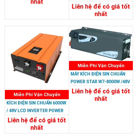
nhất
RP
Liên hệ để có giá tốt
34.788.000đ
nhất
Chi Tiết
Đặt Mua
22.788.000đ
Chi Tiết
Đặt Mua
Miễn Phí Vận Chuyển
MÁY KÍCH ĐIỆN SIN CHUẨN
POWER STAR W7-8000W /48V
Liên hệ để có giá tốt
Miễn Phí Vận Chuyển
nhất
KÍCH ĐIỆN SIN CHUẨN 6000W
29.988.000đ
/ 48V LCD INVERTER POWER
Chi Tiết
Đặt Mua
RP
Liên hệ để có giá tốt
nhất
23.988.000đ