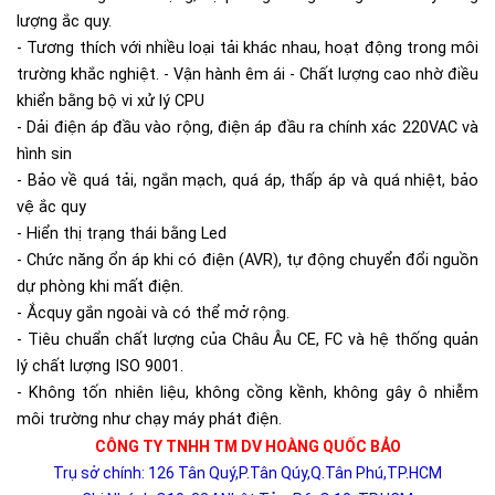
lượng ắc quy.
- Tương thích với nhiều loại tải khác nhau, hoạt động trong môi
trường khắc nghiệt. - Vận hành êm ái - Chất lượng cao nhờ điều
khiển bằng bộ vi xử lý CPU
- Dải điện áp đầu vào rộng, điện áp đầu ra chính xác 220VAC và
hình sin
- Bảo về quá tải, ngắn mạch, quá áp, thấp áp và quá nhiệt, bảo
vệ ắc quy
- Hiển thị trạng thái bằng Led
- Chức năng ổn áp khi có điện (AVR), tự động chuyển đổi nguồn
dự phòng khi mất điện.
- Ắcquy gắn ngoài và có thể mở rộng.
- Tiêu chuẩn chất lượng của Châu Âu CE, FC và hệ thống quản
lý chất lượng ISO 9001.
- Không tốn nhiên liệu, không cồng kềnh, không gây ô nhiễm
môi trường như chạy máy phát điện.
CÔNG TY TNHH TM DV HOÀNG QUỐC BẢO
Trụ sở chính: 126 Tân Quý,P.Tân Qúy,Q.Tân Phú,TP.HCM