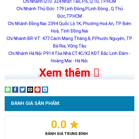
Chi Nhánh Q10: 324 Nhật Tảo, P.6, Q.10, TP.HCM
Chi Nhánh Thủ Đức: 179 Linh Đông,P.Linh Đông , Q.Thủ
Đức,TP.HCM
Chi Nhánh Đồng Nai: 2394 Quốc Lộ 1K, Phường Hoá An, TP. Biên
Hoà, Tỉnh Đồng Nai
Chi Nhánh BR-VT: 477 Cách Mạng Tháng 8, P.Phước Nguyên, TP.
Bà Rịa, Vũng Tàu
Chi Nhánh Hà Nội: P914 Tòa Nhà CT4C/X2 KĐT Bắc Linh Đàm -
Hoàng Mai - Hà Nội.
Xem thêm
ĐT: 09153 77770 - 08.66.795.795
ĐÁNH GIÁ SẢN PHẨM:
0.0
ĐÁNH GIÁ TRUNG BÌNH