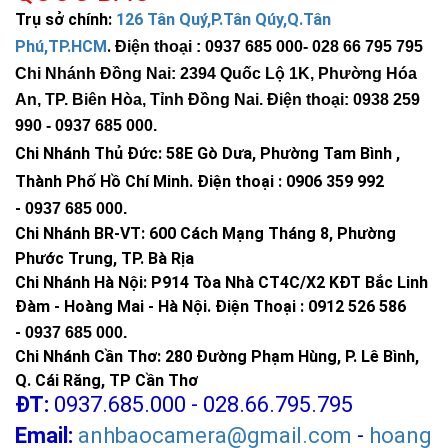
Trụ sở chính:
126 Tân Quý,P.Tân Qúy,Q.Tân
Phú,TP.HCM
.
Điện thoại : 0937 685 000
- 028 66 795 795
Chi Nhánh Đồng Nai: 2394 Quốc Lộ 1K, Phường Hóa
An, TP. Biên Hòa, Tỉnh Đồng Nai. Điện thoại: 0938 259
990 -
0937 685 000
.
Chi Nhánh Thủ Đức:
58E Gò Dưa, Phường Tam Bình ,
Thành Phố Hồ Chí Minh
.
Điện thoại : 0906 359 992
-
0937 685 000
.
Chi Nhánh BR-VT:
600 Cách Mạng Tháng 8, Phường
Phước Trung, TP. Bà Rịa
Chi Nhánh Hà Nội: P914 Tòa Nhà CT4C/X2 KĐT Bắc Linh
Đàm - Hoàng Mai - Hà Nội.
Điện Thoại : 0912 526 586
-
0937 685 000.
Chi Nhánh Cần Thơ: 280 Đường Phạm Hùng, P. Lê Bình,
Q. Cái Răng, TP Cần Thơ
ĐT:
0937.685.000 - 028.66.795.795
Email:
anhbaocamera@gmail.com
-
hoang