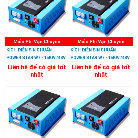
Miễn Phí Vận Chuyển
Miễn Phí Vận Chuyển
KÍCH ĐIỆN SIN CHUẨN
KÍCH ĐIỆN SIN CHUẨN
POWER STAR W7 - 15KW /48V
POWER STAR W7 - 15KW /48V
LCD
Liên hệ để có giá tốt
Liên hệ để có giá tốt
nhất
nhất
47.988.000đ
46.798.800đ
Chi Tiết
Đặt Mua
Chi Tiết
Đặt Mua