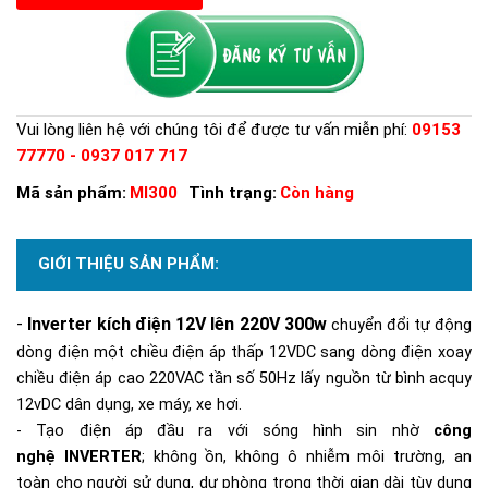
Vui lòng liên hệ với chúng tôi để được tư vấn miễn phí:
09153
77770 - 0937 017 717
Mã sản phẩm:
MI300
Tình trạng:
Còn hàng
GIỚI THIỆU SẢN PHẨM:
-
Inverter kích
đ
iện
12V l
ên 220V
300
w
chuyển đổi tự động
dòng điện một chiều điện áp thấp 12VDC sang dòng điện xoay
chiều điện áp cao 220VAC tần số 50Hz lấy nguồn từ bình acquy
12vDC dân dụng, xe máy, xe hơi.
- Tạo điện áp đầu ra với sóng hình sin nhờ
công
nghệ
INVERTER
; không ồn, không ô nhiễm môi trường, an
toàn cho người sử dụng, dự phòng trong thời gian dài tùy dung