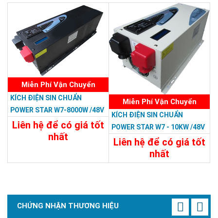
Chi Tiết
Đặt Mua
Miễn Phí Vận Chuyển
KÍCH ĐIỆN SIN CHUẨN
Miễn Phí Vận Chuyển
POWER STAR W7-8000W /48V
KÍCH ĐIỆN SIN CHUẨN
LCD
Liên hệ để có giá tốt
POWER STAR W7 - 10KW /48V
nhất
Liên hệ để có giá tốt
31.188.000đ
nhất
32.394.000đ
Chi Tiết
Đặt Mua
Chi Tiết
Đặt Mua
CHỨNG NHẬN THƯƠNG HIỆU