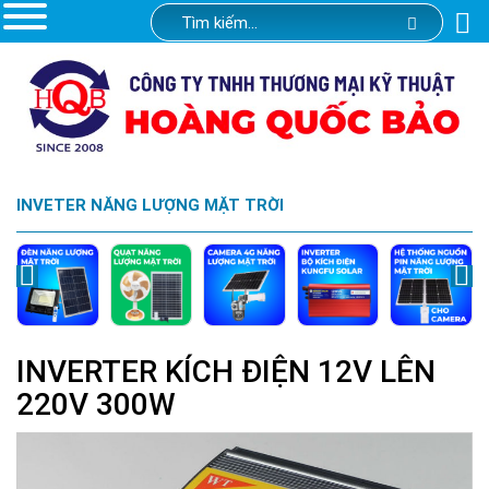
INVETER NĂNG LƯỢNG MẶT TRỜI
INVERTER KÍCH ĐIỆN 12V LÊN
220V 300W