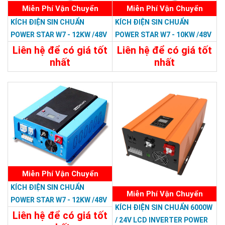
Miễn Phí Vận Chuyển
Miễn Phí Vận Chuyển
KÍCH ĐIỆN SIN CHUẨN
KÍCH ĐIỆN SIN CHUẨN
POWER STAR W7 - 12KW /48V
POWER STAR W7 - 10KW /48V
LCD
LCD
Liên hệ để có giá tốt
Liên hệ để có giá tốt
nhất
nhất
35.988.000đ
33.588.000đ
Chi Tiết
Đặt Mua
Chi Tiết
Đặt Mua
Miễn Phí Vận Chuyển
KÍCH ĐIỆN SIN CHUẨN
Miễn Phí Vận Chuyển
POWER STAR W7 - 12KW /48V
KÍCH ĐIỆN SIN CHUẨN 6000W
Liên hệ để có giá tốt
/ 24V LCD INVERTER POWER