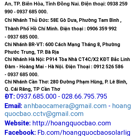
An, TP. Biên Hòa, Tỉnh Đồng Nai. Điện thoại: 0938 259
990 -
0937 685 000
.
Chi Nhánh Thủ Đức:
58E Gò Dưa, Phường Tam Bình ,
Thành Phố Hồ Chí Minh
.
Điện thoại : 0906 359 992
-
0937 685 000
.
Chi Nhánh BR-VT:
600 Cách Mạng Tháng 8, Phường
Phước Trung, TP. Bà Rịa
Chi Nhánh Hà Nội: P914 Tòa Nhà CT4C/X2 KĐT Bắc Linh
Đàm - Hoàng Mai - Hà Nội.
Điện Thoại : 0912 526 586
-
0937 685 000.
Chi Nhánh Cần Thơ: 280 Đường Phạm Hùng, P. Lê Bình,
Q. Cái Răng, TP Cần Thơ
ĐT:
0937.685.000 - 028.66.795.795
Email:
anhbaocamera@gmail.com
-
hoang
quocbao.cctv@gmail.com
Website:
http://hoangquocbao.com
Facebook:
Fb.com/hoangquocbaosolarlig