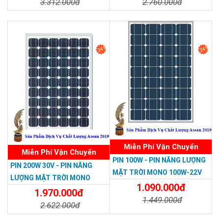
3.312.000đ
2.760.000đ
Chi Tiết
Đặt Mua
Chi Tiết
Đặt Mua
24%
24%
Miễn Phí Vận Chuyển
Miễn Phí Vận Chuyển
PIN 100W - PIN NĂNG LƯỢNG
PIN 200W 30V - PIN NĂNG
MẶT TRỜI MONO 100W-22V
LƯỢNG MẶT TRỜI MONO
1.090.000đ
200W-30V
1.970.000đ
1.449.000đ
2.622.000đ
Chi Tiết
Đặt Mua