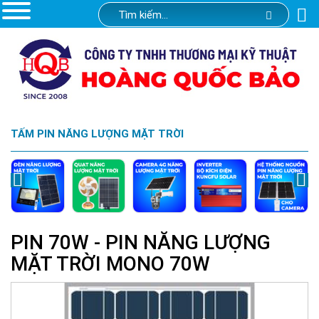
TẤM PIN NĂNG LƯỢNG MẶT TRỜI
PIN 70W - PIN NĂNG LƯỢNG
MẶT TRỜI MONO 70W