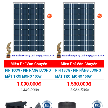
Chi Tiết
Đặt Mua
24%
22%
Miễn Phí Vận Chuyển
Miễn Phí Vận Chuyển
PIN 100W - PIN NĂNG LƯỢNG
PIN 150W - PIN NĂNG LƯỢNG
MẶT TRỜI MONO 100W
MẶT TRỜI MONO 150W
1.090.000đ
1.530.000đ
1.449.000đ
1.966.500đ
Chi Tiết
Đặt Mua
Chi Tiết
Đặt Mua