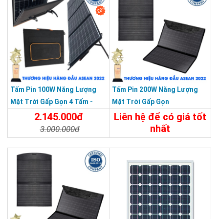
28%
Tấm Pin 100W Năng Lượng
Tấm Pin 200W Năng Lượng
Mặt Trời Gấp Gọn 4 Tấm -
Mặt Trời Gấp Gọn
Xách Tay Du Lịch Dã Ngoại
2.145.000đ
Liên hệ để có giá tốt
nhất
3.000.000đ
Chi Tiết
Liên Hệ
Chi Tiết
Đặt Mua