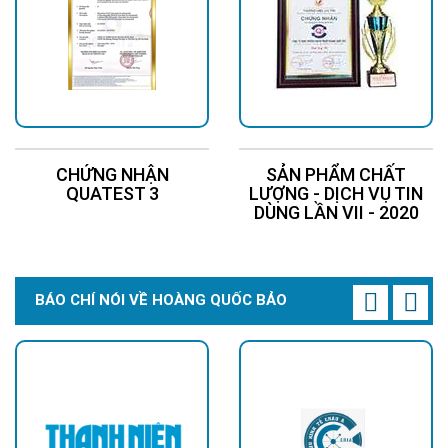
CHỨNG NHẬN
SẢN PHẨM CHẤT
QUATEST 3
LƯỢNG - DỊCH VỤ TIN
DÙNG LẦN VII - 2020
BÁO CHÍ NÓI VỀ HOÀNG QUỐC BẢO