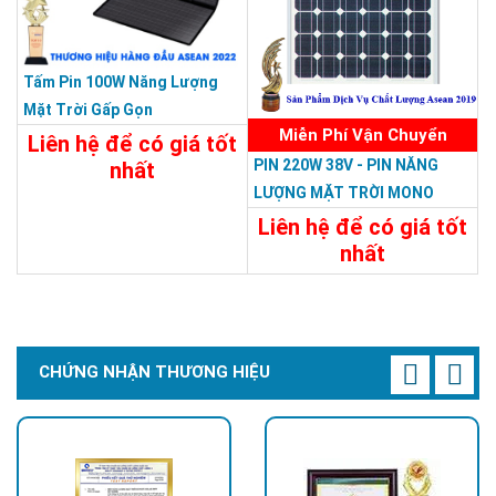
Tấm Pin 100W Năng Lượng
Mặt Trời Gấp Gọn
Miễn Phí Vận Chuyển
Liên hệ để có giá tốt
PIN 220W 38V - PIN NĂNG
nhất
LƯỢNG MẶT TRỜI MONO
Chi Tiết
Liên Hệ
220W-38V
Liên hệ để có giá tốt
nhất
Chi Tiết
Liên Hệ
CHỨNG NHẬN THƯƠNG HIỆU