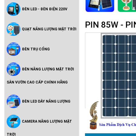
ĐÈN LED - ĐÈN ĐIỆN 220V
PIN 85W - 
QUẠT NĂNG LƯỢNG MẶT TRỜI
ĐÈN TRỤ CỔNG
ĐÈN NĂNG LƯỢNG MẶT TRỜI
SÂN VƯỜN CAO CẤP CHÍNH HÃNG
ĐÈN LED DÂY NĂNG LƯỢNG
CAMERA NĂNG LƯỢNG MẶT
TRỜI