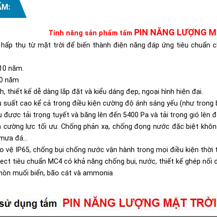
ẨM:
PIN NĂNG LƯỢNG M
Tính năng sản phẩm tấm
 hấp thụ từ mặt trời để biến thành điện năng đáp ứng tiêu chuẩn ch
10 năm.
50 năm
 thiết kế dễ dàng lắp đặt và kiểu dáng đẹp, ngoại hình hiện đại.
ệu suất cao kể cả trong điều kiện cường độ ánh sáng yếu (như tron
u được tải trọng tuyết và băng lên đến 5400 Pa và tải trọng gió lên 
h cường lực tối ưu: Chống phản xạ, chống đọng nước đặc biệt kh
mưa đá...
 vệ IP65, chống bụi chống nước vận hành trong mọi điều kiện thời t
ct tiêu chuẩn MC4 có khả năng chống bụi, nước, thiết kế ghép nối 
òn muối biển, bão cát và ammonia​