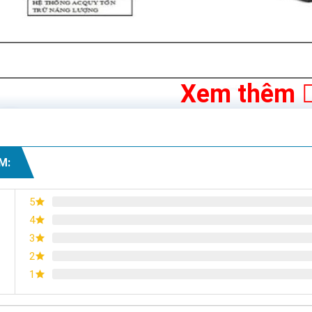
Xem thêm
M:
5
4
3
2
1