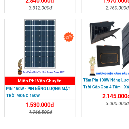
2.840.000đ
1.970.000
3.312.000đ
2.760.000
Chi Tiết
Đặt Mua
Chi Tiết
22%
Tấm Pin 100W Năng Lượ
Miễn Phí Vận Chuyển
Trời Gấp Gọn 4 Tấm - X
PIN 150W - PIN NĂNG LƯỢNG MẶT
Lịch Dã Ngoại
2.145.000
TRỜI MONO 150W
3.000.000
1.530.000đ
1.966.500đ
Chi Tiết
Chi Tiết
Đặt Mua