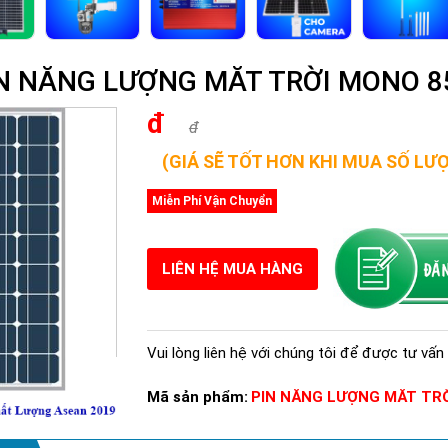
PIN NĂNG LƯỢNG MĂT TRỜI MONO 
đ
đ
(GIÁ SẼ TỐT HƠN KHI MUA SỐ LƯ
Miễn Phí Vận Chuyển
LIÊN HỆ MUA HÀNG
Vui lòng liên hệ với chúng tôi để được tư vấn 
Mã sản phẩm:
PIN NĂNG LƯỢNG MĂT TR