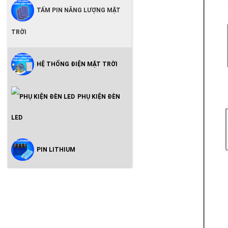
TẤM PIN NĂNG LƯỢNG MẶT
TRỜI
HỆ THỐNG ĐIỆN MẶT TRỜI
PHỤ KIỆN ĐÈN
LED
PIN LITHIUM