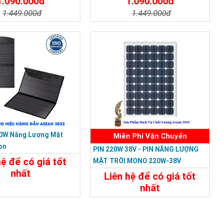
1.090.000đ
1.090.000đ
1.449.000đ
1.449.000đ
t
Đặt Mua
Chi Tiết
Đặt Mua
00W Năng Lượng Mặt
Miễn Phí Vận Chuyển
ọn
PIN 220W 38V - PIN NĂNG LƯỢNG
hệ để có giá tốt
MẶT TRỜI MONO 220W-38V
nhất
Liên hệ để có giá tốt
nhất
t
Liên Hệ
Chi Tiết
Liên Hệ