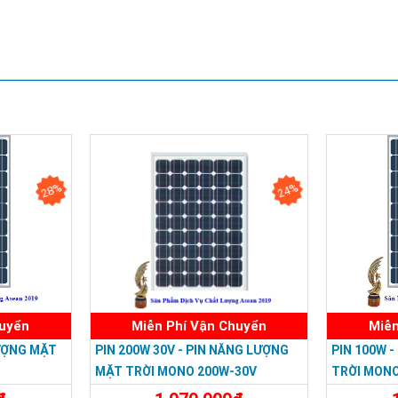
CÔNG TY TNHH TM DV HOÀNG QU
Trụ sở chính: 126 Tân Quý,P.Tân Qúy,Q.T
28%
24%
Chi Nhánh Q10: 324 Nhật Tảo, P.6, Q.1
Chi Nhánh Thủ Đức: 1110A5 Phạm Văn Đồng , Phường Li
Chi Nhánh Đồng Nai: 2394 Quốc Lộ 1K, Phường Hoá An, T
Chi Nhánh BR-VT: 477 Cách Mạng Tháng 8, P.Phước Ngu
Chi Nhánh Hà Nội: P914 Tòa Nhà CT4C/X2 KĐT Bắc Linh 
ĐT: 09153 77770 - 08.66.795.7
huyển
Miễn Phí Vận Chuyển
Miễn
LƯỢNG MẶT
PIN 200W 30V - PIN NĂNG LƯỢNG
PIN 100W 
MẶT TRỜI MONO 200W-30V
TRỜI MONO