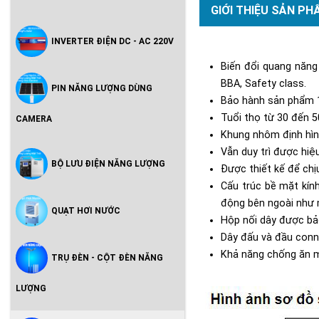
GIỚI THIỆU SẢN PH
INVERTER ĐIỆN DC - AC 220V
B
iến đổi quang năng
BBA, Safety class.
PIN NĂNG LƯỢNG DÙNG
Bảo hành sản phẩm 
Tuổi thọ từ 30 đến 
CAMERA
Khung nhôm định hình,
Vẫn duy trì được hi
BỘ LƯU ĐIỆN NĂNG LƯỢNG
Được thiết kế để chị
Cấu trúc bề mặt kín
động bên ngoài như 
QUẠT HƠI NƯỚC
Hộp nối dây được bảo
Dây đấu và đầu conne
Khả năng chống ăn m
TRỤ ĐÈN - CỘT ĐÈN NĂNG
LƯỢNG