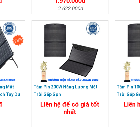
đ
1.970.000đ
đ
2.622.000đ
Đặt Mua
Chi Tiết
Đặt Mua
Chi Tiế
28%
ng Mặt
Tấm Pin 200W Năng Lượng Mặt
Tấm Pin 1
ách Tay Du
Trời Gấp Gọn
Trời Gấp G
đ
Liên hệ để có giá tốt
Liên 
nhất
đ
Chi Tiết
Liên Hệ
Chi Tiế
Đặt Mua