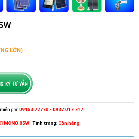
85W
ỢNG LỚN)
miễn phí:
09153 77770 - 0937 017 717
ỜI MONO 85W
Tình trạng:
Còn hàng