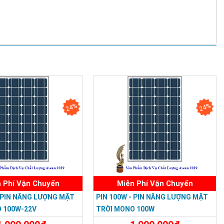
ỐC BẢO
ân Phú,TP.HCM
24%
24%
0, TP.HCM
nh Đông , Thành Phố Thủ Đức
P. Biên Hoà, Tỉnh Đồng Nai
yên, TP. Bà Rịa, Vũng Tàu
Đàm - Hoàng Mai - Hà Nội.
95
 Phí Vận Chuyển
Miễn Phí Vận Chuyển
- PIN NĂNG LƯỢNG MẶT
PIN 100W - PIN NĂNG LƯỢNG MẶT
 100W-22V
TRỜI MONO 100W