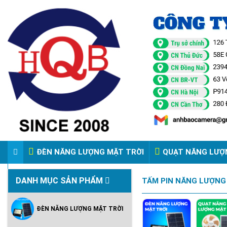
ĐÈN NĂNG LƯỢNG MẶT TRỜI
QUẠT NĂNG LƯỢ
VIDEO ĐÈN PHA ĐIỆN 220V
DANH MỤC SẢN PHẨM
TẤM PIN NĂNG LƯỢNG
ĐÈN NĂNG LƯỢNG MẶT TRỜI