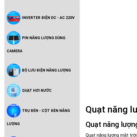
INVERTER ĐIỆN DC - AC 220V
PIN NĂNG LƯỢNG DÙNG
CAMERA
BỘ LƯU ĐIỆN NĂNG LƯỢNG
QUẠT HƠI NƯỚC
Quạt năng lư
TRỤ ĐÈN - CỘT ĐÈN NĂNG
Quạt năng lượng 
LƯỢNG
Quạt năng lượng mặt trời