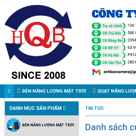
ĐÈN NĂNG LƯỢNG MẶT TRỜI
QUẠT NĂNG LƯỢ
VIDEO ĐÈN PHA ĐIỆN 220V
DANH MỤC SẢN PHẨM
TIN TỨC
Danh sách cử
ĐÈN NĂNG LƯỢNG MẶT TRỜI