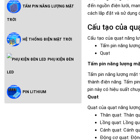
đến nguồn điện lưới, mang
TẤM PIN NĂNG LƯỢNG MẶT
cách lắp đặt và sử dụng
TRỜI
Cấu tạo của quạ
Cấu tạo của quạt năng lư
HỆ THỐNG ĐIỆN MẶT TRỜI
Tấm pin năng lượng
Quạt
PHỤ KIỆN ĐÈN
Tấm pin năng lượng mặ
LED
Tấm pin năng lượng mặt t
thành điện năng. Tấm pin
pin này có hiệu suất chu
PIN LITHIUM
Quạt
Quạt của quạt năng lượng
Thân quạt: Thân qu
Lồng quạt: Lồng qu
Cánh quạt: Cánh qu
Động cơ quạt: Động