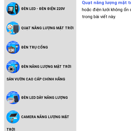
Quạt năng lượng mặt t
ĐÈN LED - ĐÈN ĐIỆN 220V
hoặc điện lưới không ổn 
trong bài viết này.
QUẠT NĂNG LƯỢNG MẶT TRỜI
ĐÈN TRỤ CỔNG
ĐÈN NĂNG LƯỢNG MẶT TRỜI
SÂN VƯỜN CAO CẤP CHÍNH HÃNG
ĐÈN LED DÂY NĂNG LƯỢNG
CAMERA NĂNG LƯỢNG MẶT
TRỜI