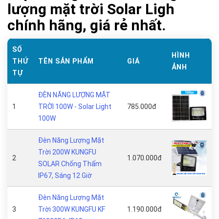
lượng mặt trời Solar Ligh
chính hãng, giá rẻ nhất.
SỐ
HÌNH
THỨ
TÊN SẢN PHẨM
GIÁ
ẢNH
TỰ
ĐÈN NĂNG LƯỢNG MẶT
1
TRỜI 100W - Solar Light
785.000đ
100W
Đèn Năng Lượng Mặt
Trời 200W KUNGFU
2
1.070.000đ
SOLAR Chống Thấm
IP67, Sáng 12 Giờ
Đèn Năng Lượng Mặt
3
Trời 300W KUNGFU KF
1.190.000đ