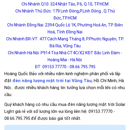
Chi Nhánh Q10: 324 Nhật Tảo, P.6, Q.10, TP.HCM
Chi Nhánh Thủ Đức: 179 Linh Đông,P.Linh Đông , Q.Thủ
Đức,TP.HCM
Chi Nhánh Đồng Nai: 2394 Quốc Lộ 1K, Phường Hoá An, TP. Biên
Hoà, Tỉnh Đồng Nai
Chi Nhánh BR-VT: 477 Cách Mạng Tháng 8, P.Phước Nguyên, TP.
Bà Rịa, Vũng Tàu
Chi Nhánh Hà Nội: P914 Tòa Nhà CT4C/X2 KĐT Bắc Linh Đàm -
Hoàng Mai - Hà Nội.
ĐT: 09153 77770 - 08.66.795.795
Hoàng Quốc Bảo với nhiều năm kinh nghiệm phân phối và lắp
đặt
đèn năng lượng mặt trời tại Vũng Tàu
, Hồ Chí Minh, Hà
Nội… được nhiều khách hàng tin tưởng lựa chọn mỗi khi có nhu
cầu.
Quý khách hàng có nhu cầu mua đèn năng lượng mặt trời Solar
Light giá rẻ với số lượng lớn vui lòng liên hệ:
09153 77770 -
để được báo giá tốt nhất.
08.66.795.795