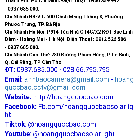
Thành Phố Hồ Chí Minh
.
Điện thoại : 0906 359 992
-
0937 685 000
.
Chi Nhánh BR-VT:
600 Cách Mạng Tháng 8, Phường
Phước Trung, TP. Bà Rịa
Chi Nhánh Hà Nội: P914 Tòa Nhà CT4C/X2 KĐT Bắc Linh
Đàm - Hoàng Mai - Hà Nội.
Điện Thoại : 0912 526 586
-
0937 685 000.
Chi Nhánh Cần Thơ: 280 Đường Phạm Hùng, P. Lê Bình,
Q. Cái Răng, TP Cần Thơ
ĐT:
0937.685.000 - 028.66.795.795
Email:
anhbaocamera@gmail.com
-
hoang
quocbao.cctv@gmail.com
Website:
http://hoangquocbao.com
Facebook:
Fb.com/hoangquocbaosolarlig
ht
Tiktok
:
@hoangquocbao.com
Youtube
:
@hoangquocbaosolarlight