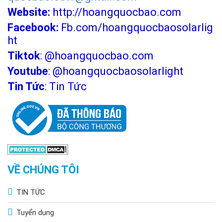
Website:
http://hoangquocbao.com
Facebook:
Fb.com/hoangquocbaosolarlig
ht
Tiktok
:
@hoangquocbao.com
Youtube
:
@hoangquocbaosolarlight
Tin Tức
:
Tin Tức
VỀ CHÚNG TÔI
TIN TỨC
Tuyển dụng