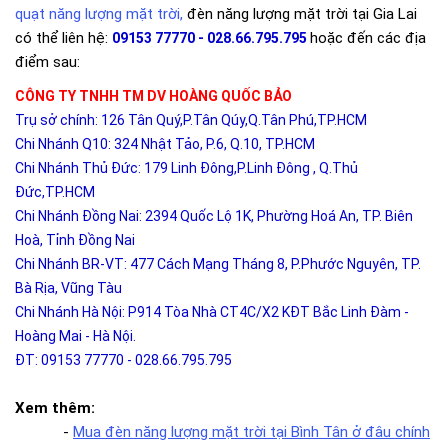
quạt năng lượng mặt trời,
đèn năng lượng mặt trời tại Gia Lai
có thể liên hệ:
hoặc đến các địa
09153 77770 - 028.66.795.795
điểm sau:
CÔNG TY TNHH TM DV HOÀNG QUỐC BẢO
Trụ sở chính: 126 Tân Quý,P.Tân Qúy,Q.Tân Phú,TP.HCM
Chi Nhánh Q10: 324 Nhật Tảo, P.6, Q.10, TP.HCM
Chi Nhánh Thủ Đức: 179 Linh Đông,P.Linh Đông , Q.Thủ
Đức,TP.HCM
Chi Nhánh Đồng Nai: 2394 Quốc Lộ 1K, Phường Hoá An, TP. Biên
Hoà, Tỉnh Đồng Nai
Chi Nhánh BR-VT: 477 Cách Mạng Tháng 8, P.Phước Nguyên, TP.
Bà Rịa, Vũng Tàu
Chi Nhánh Hà Nội: P914 Tòa Nhà CT4C/X2 KĐT Bắc Linh Đàm -
Hoàng Mai - Hà Nội.
ĐT: 09153 77770 - 028.66.795.795
Xem thêm:
-
Mua đèn năng lượng mặt trời tại Bình Tân ở đâu chính