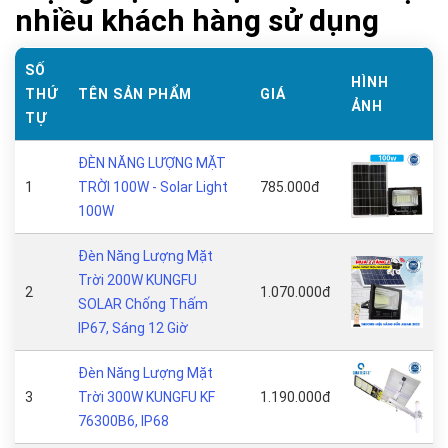
nhiều khách hàng sử dụng
SỐ
HÌNH
THỨ
TÊN SẢN PHẨM
GIÁ
ẢNH
TỰ
ĐÈN NĂNG LƯỢNG MẶT
1
TRỜI 100W - Solar Light
785.000đ
100W
Đèn Năng Lượng Mặt
Trời 200W KUNGFU
2
1.070.000đ
SOLAR Chống Thấm
IP67, Sáng 12 Giờ
Đèn Năng Lượng Mặt
3
Trời 300W KUNGFU KF
1.190.000đ
76300B6, IP68