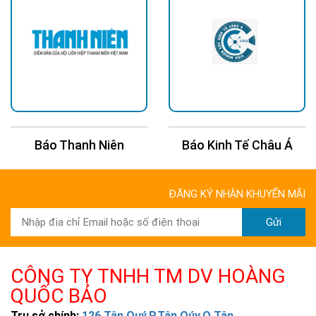
Báo Thanh Niên
Báo Kinh Tế Châu Á
ĐĂNG KÝ NHẬN KHUYẾN MÃI
Gửi
CÔNG TY TNHH TM DV HOÀNG
QUỐC BẢO
Trụ sở chính:
126 Tân Quý,P.Tân Qúy,Q.Tân