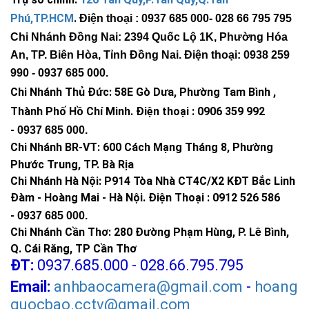
Phú,TP.HCM
.
Điện thoại : 0937 685 000
- 028 66 795 795
Chi Nhánh Đồng Nai: 2394 Quốc Lộ 1K, Phường Hóa
An, TP. Biên Hòa, Tỉnh Đồng Nai. Điện thoại: 0938 259
990 -
0937 685 000
.
Chi Nhánh Thủ Đức:
58E Gò Dưa, Phường Tam Bình ,
Thành Phố Hồ Chí Minh
.
Điện thoại : 0906 359 992
-
0937 685 000
.
Chi Nhánh BR-VT:
600 Cách Mạng Tháng 8, Phường
Phước Trung, TP. Bà Rịa
Chi Nhánh Hà Nội: P914 Tòa Nhà CT4C/X2 KĐT Bắc Linh
Đàm - Hoàng Mai - Hà Nội.
Điện Thoại : 0912 526 586
-
0937 685 000.
Chi Nhánh Cần Thơ: 280 Đường Phạm Hùng, P. Lê Bình,
Q. Cái Răng, TP Cần Thơ
ĐT:
0937.685.000 - 028.66.795.795
Email:
anhbaocamera@gmail.com
-
hoang
quocbao.cctv@gmail.com