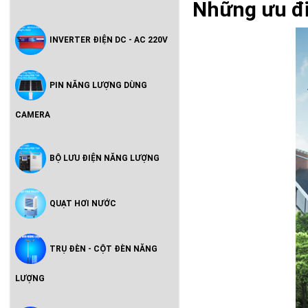
Những ưu đi
INVERTER ĐIỆN DC - AC 220V
PIN NĂNG LƯỢNG DÙNG
CAMERA
BỘ LƯU ĐIỆN NĂNG LƯỢNG
QUẠT HƠI NƯỚC
TRỤ ĐÈN - CỘT ĐÈN NĂNG
LƯỢNG