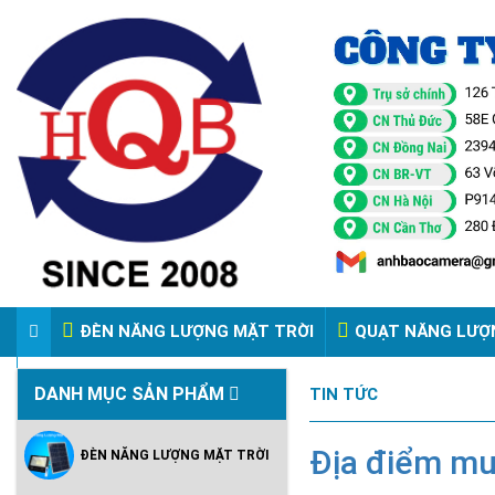
ĐÈN NĂNG LƯỢNG MẶT TRỜI
QUẠT NĂNG LƯỢ
VIDEO ĐÈN PHA ĐIỆN 220V
DANH MỤC SẢN PHẨM
TIN TỨC
Địa điểm mua
ĐÈN NĂNG LƯỢNG MẶT TRỜI