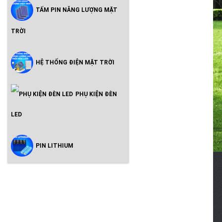
TẤM PIN NĂNG LƯỢNG MẶT
TRỜI
HỆ THỐNG ĐIỆN MẶT TRỜI
PHỤ KIỆN ĐÈN
LED
PIN LITHIUM