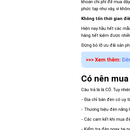
khoản chi phí để mua dây 
phức tạp như vậy, vì khô
Không tốn thời gian đi
Hiện nay hầu hết các mẫu
hàng tiết kiệm được nhiều
Đừng bỏ lỡ ưu đãi sản 
>>> Xem thêm:
Đèn
Có nên mua 
Câu trả là là CÓ. Tuy nhi
- Địa chỉ bán đèn có uy t
- Thương hiệu đèn năng 
- Các cam kết khi mua đ
- Kiểm tra đèn ngay tại 