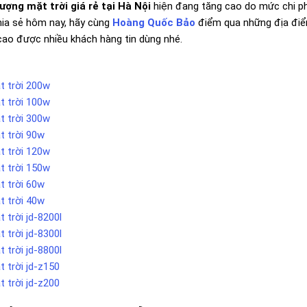
ượng mặt trời giá rẻ tại Hà Nội
hiện đang tăng cao do mức chi phí
chia sẻ hôm nay, hãy cùng
Hoàng Quốc Bảo
điểm qua những địa điểm
cao được nhiều khách hàng tin dùng nhé.
t trời 200w
t trời 100w
t trời 300w
t trời 90w
t trời 120w
t trời 150w
t trời 60w
t trời 40w
 trời jd-8200l
 trời jd-8300l
 trời jd-8800l
 trời jd-z150
 trời jd-z200