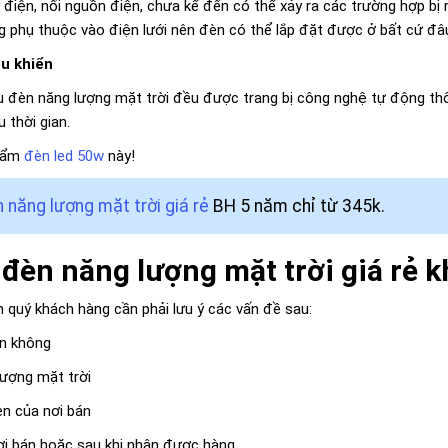
điện, nối nguồn điện, chưa kể đến có thể xảy ra các trường hợp bị r
ng phụ thuộc vào điện lưới nên đèn có thể lắp đặt được ở bất cứ đâ
ều khiển
 đèn năng lượng mặt trời đều được trang bị công nghệ tự động thô
 thời gian.
phẩm
đèn led 50w
này!
 năng lượng mặt trời giá rẻ
BH 5 năm chỉ từ 345k.
đèn năng lượng mặt trời giá rẻ 
ên quý khách hàng cần phải lưu ý các vấn đề sau:
ín không
lượng mặt trời
èn của nơi bán
nơi bán hoặc sau khi nhận được hàng