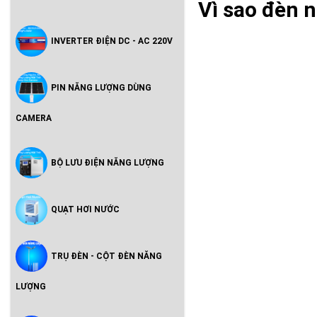
Vì sao đèn 
INVERTER ĐIỆN DC - AC 220V
PIN NĂNG LƯỢNG DÙNG
CAMERA
BỘ LƯU ĐIỆN NĂNG LƯỢNG
QUẠT HƠI NƯỚC
TRỤ ĐÈN - CỘT ĐÈN NĂNG
LƯỢNG