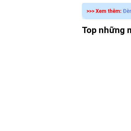
>>> Xem thêm:
Đèn
Top những m