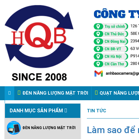
ĐÈN NĂNG LƯỢNG MẶT TRỜI
QUẠT NĂNG LƯỢ
VIDEO ĐÈN PHA ĐIỆN 220V
DANH MỤC SẢN PHẨM
TIN TỨC
Làm sao để 
ĐÈN NĂNG LƯỢNG MẶT TRỜI