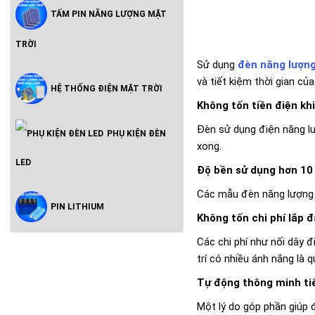
TẤM PIN NĂNG LƯỢNG MẶT
TRỜI
Sử dụng
đèn năng lượng
và tiết kiệm thời gian của
HỆ THỐNG ĐIỆN MẶT TRỜI
Không tốn tiền điện kh
Đèn sử dụng điện năng lư
PHỤ KIỆN ĐÈN
xong.
LED
Độ bền sử dụng hơn 1
Các mẫu đèn năng lượng m
PIN LITHIUM
Không tốn chi phí lắp đ
Các chi phí như nối dây 
trí có nhiều ánh nắng là
Tự động thông minh tiế
Một lý do góp phần giúp 