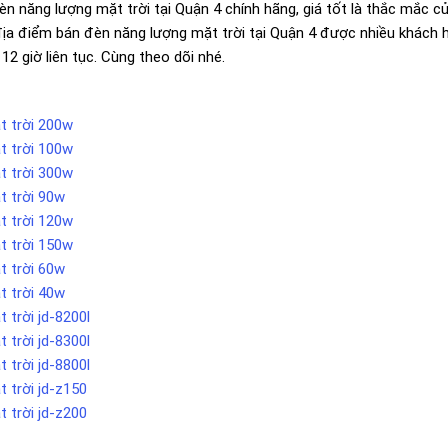
năng lượng mặt trời tại Quận 4 chính hãng, giá tốt là thắc mắc c
ịa điểm bán đèn năng lượng mặt trời tại Quận 4 được nhiều khách 
2 giờ liên tục. Cùng theo dõi nhé.
t trời 200w
t trời 100w
t trời 300w
t trời 90w
t trời 120w
t trời 150w
t trời 60w
t trời 40w
 trời jd-8200l
 trời jd-8300l
 trời jd-8800l
 trời jd-z150
 trời jd-z200