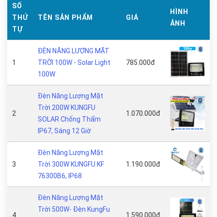
SỐ
HÌNH
THỨ
TÊN SẢN PHẨM
GIÁ
ẢNH
TỰ
ĐÈN NĂNG LƯỢNG MẶT
1
TRỜI 100W - Solar Light
785.000đ
100W
Đèn Năng Lượng Mặt
Trời 200W KUNGFU
2
1.070.000đ
SOLAR Chống Thấm
IP67, Sáng 12 Giờ
Đèn Năng Lượng Mặt
3
Trời 300W KUNGFU KF
1.190.000đ
76300B6, IP68
Đèn Năng Lượng Mặt
Trời 500W- Đèn KungFu
4
1.590.000đ