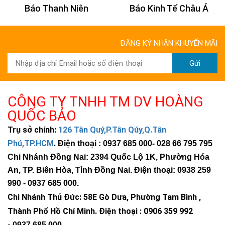
Báo Thanh Niên
Báo Kinh Tế Châu Á
ĐĂNG KÝ NHẬN KHUYẾN MÃI
Gửi
CÔNG TY TNHH TM DV HOÀNG
QUỐC BẢO
Trụ sở chính:
126 Tân Quý,P.Tân Qúy,Q.Tân
Phú,TP.HCM
.
Điện thoại : 0937 685 000
- 028 66 795 795
Chi Nhánh Đồng Nai: 2394 Quốc Lộ 1K, Phường Hóa
An, TP. Biên Hòa, Tỉnh Đồng Nai. Điện thoại: 0938 259
990 -
0937 685 000
.
Chi Nhánh Thủ Đức:
58E Gò Dưa, Phường Tam Bình ,
Thành Phố Hồ Chí Minh
.
Điện thoại : 0906 359 992
-
0937 685 000
.