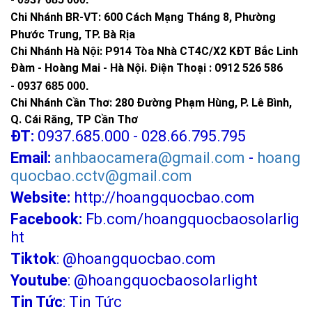
Chi Nhánh BR-VT:
600 Cách Mạng Tháng 8, Phường
Phước Trung, TP. Bà Rịa
Chi Nhánh Hà Nội: P914 Tòa Nhà CT4C/X2 KĐT Bắc Linh
Đàm - Hoàng Mai - Hà Nội.
Điện Thoại : 0912 526 586
-
0937 685 000.
Chi Nhánh Cần Thơ: 280 Đường Phạm Hùng, P. Lê Bình,
Q. Cái Răng, TP Cần Thơ
ĐT:
0937.685.000 - 028.66.795.795
Email:
anhbaocamera@gmail.com
-
hoang
quocbao.cctv@gmail.com
Website:
http://hoangquocbao.com
Facebook:
Fb.com/hoangquocbaosolarlig
ht
Tiktok
:
@hoangquocbao.com
Youtube
:
@hoangquocbaosolarlight
Tin Tức
:
Tin Tức