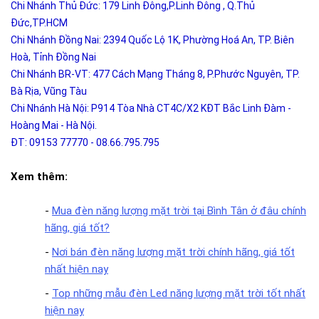
Chi Nhánh Thủ Đức: 179 Linh Đông,P.Linh Đông , Q.Thủ
Đức,TP.HCM
Chi Nhánh Đồng Nai: 2394 Quốc Lộ 1K, Phường Hoá An, TP. Biên
Hoà, Tỉnh Đồng Nai
Chi Nhánh BR-VT: 477 Cách Mạng Tháng 8, P.Phước Nguyên, TP.
Bà Rịa, Vũng Tàu
Chi Nhánh Hà Nội: P914 Tòa Nhà CT4C/X2 KĐT Bắc Linh Đàm -
Hoàng Mai - Hà Nội.
ĐT: 09153 77770 - 08.66.795.795
Xem thêm:
-
Mua đèn năng lượng mặt trời tại Bình Tân ở đâu chính
hãng, giá tốt?
-
Nơi bán đèn năng lượng mặt trời chính hãng, giá tốt
nhất hiện nay
-
Top những mẫu đèn Led năng lượng mặt trời tốt nhất
hiện nay