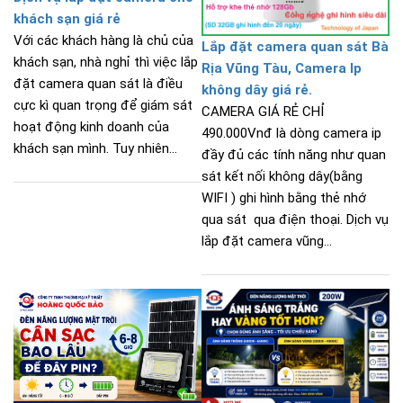
khách sạn giá rẻ
Với các khách hàng là chủ của
Lắp đặt camera quan sát Bà
khách sạn, nhà nghỉ thì việc lắp
Rịa Vũng Tàu, Camera Ip
đặt camera quan sát là điều
không dây giá rẻ.
cực kì quan trọng để giám sát
CAMERA GIÁ RẺ CHỈ
hoạt động kinh doanh của
490.000Vnđ là dòng camera ip
khách sạn mình. Tuy nhiên...
đầy đủ các tính năng như quan
sát kết nối không dây(bằng
WIFI ) ghi hình bằng thẻ nhớ
qua sát qua điện thoại. Dịch vụ
lắp đặt camera vũng...