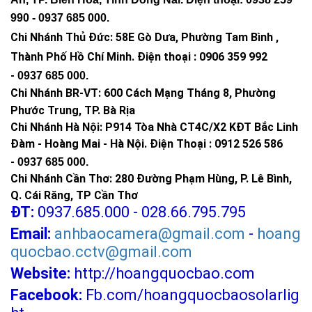
990 -
0937 685 000
.
Chi Nhánh Thủ Đức:
58E Gò Dưa, Phường Tam Bình ,
Thành Phố Hồ Chí Minh
.
Điện thoại : 0906 359 992
-
0937 685 000
.
Chi Nhánh BR-VT:
600 Cách Mạng Tháng 8, Phường
Phước Trung, TP. Bà Rịa
Chi Nhánh Hà Nội: P914 Tòa Nhà CT4C/X2 KĐT Bắc Linh
Đàm - Hoàng Mai - Hà Nội.
Điện Thoại : 0912 526 586
-
0937 685 000.
Chi Nhánh Cần Thơ: 280 Đường Phạm Hùng, P. Lê Bình,
Q. Cái Răng, TP Cần Thơ
ĐT:
0937.685.000 - 028.66.795.795
Email:
anhbaocamera@gmail.com
-
hoang
quocbao.cctv@gmail.com
Website:
http://hoangquocbao.com
Facebook:
Fb.com/hoangquocbaosolarlig