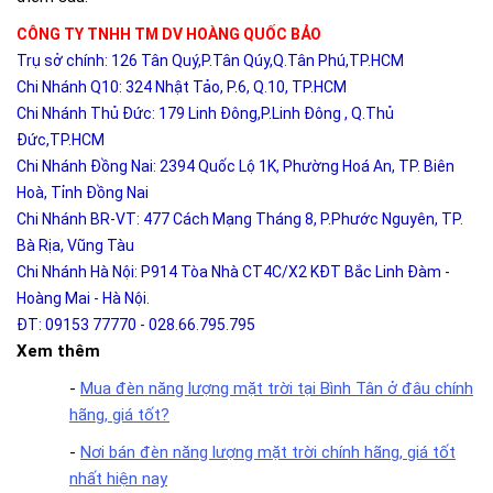
CÔNG TY TNHH TM DV HOÀNG QUỐC BẢO
Trụ sở chính: 126 Tân Quý,P.Tân Qúy,Q.Tân Phú,TP.HCM
Chi Nhánh Q10: 324 Nhật Tảo, P.6, Q.10, TP.HCM
Chi Nhánh Thủ Đức: 179 Linh Đông,P.Linh Đông , Q.Thủ
Đức,TP.HCM
Chi Nhánh Đồng Nai: 2394 Quốc Lộ 1K, Phường Hoá An, TP. Biên
Hoà, Tỉnh Đồng Nai
Chi Nhánh BR-VT: 477 Cách Mạng Tháng 8, P.Phước Nguyên, TP.
Bà Rịa, Vũng Tàu
Chi Nhánh Hà Nội: P914 Tòa Nhà CT4C/X2 KĐT Bắc Linh Đàm -
Hoàng Mai - Hà Nội.
ĐT: 09153 77770 - 028.66.795.795
Xem thêm
-
Mua đèn năng lượng mặt trời tại Bình Tân ở đâu chính
hãng, giá tốt?
-
Nơi bán đèn năng lượng mặt trời chính hãng, giá tốt
nhất hiện nay