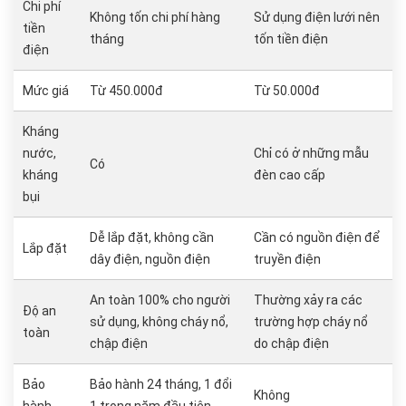
Chi phí
Không tốn chi phí hàng
Sử dụng điện lưới nên
tiền
tháng
tốn tiền điện
điện
Mức giá
Từ 450.000đ
Từ 50.000đ
Kháng
nước,
Chỉ có ở những mẫu
Có
kháng
đèn cao cấp
bụi
Dễ lắp đặt, không cần
Cần có nguồn điện để
Lắp đặt
dây điện, nguồn điện
truyền điện
An toàn 100% cho người
Thường xảy ra các
Độ an
sử dụng, không cháy nổ,
trường hợp cháy nổ
toàn
chập điện
do chập điện
Bảo
Bảo hành 24 tháng, 1 đổi
Không
hành
1 trong năm đầu tiên