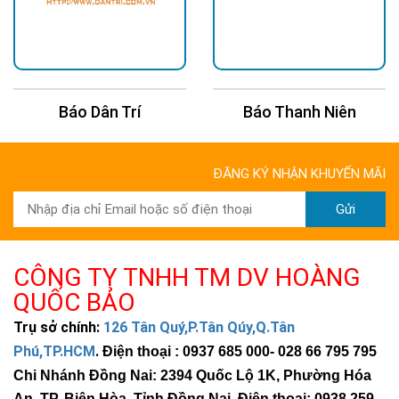
Báo Thanh Niên
Báo Kinh Tế Châu Á
ĐĂNG KÝ NHẬN KHUYẾN MÃI
Gửi
CÔNG TY TNHH TM DV HOÀNG
QUỐC BẢO
Trụ sở chính:
126 Tân Quý,P.Tân Qúy,Q.Tân
Phú,TP.HCM
.
Điện thoại : 0937 685 000
- 028 66 795 795
Chi Nhánh Đồng Nai: 2394 Quốc Lộ 1K, Phường Hóa
An, TP. Biên Hòa, Tỉnh Đồng Nai. Điện thoại: 0938 259