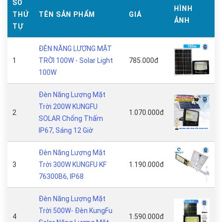
SỐ
HÌNH
THỨ
TÊN SẢN PHẨM
GIÁ
ẢNH
TỰ
ĐÈN NĂNG LƯỢNG MẶT
1
TRỜI 100W - Solar Light
785.000đ
100W
Đèn Năng Lượng Mặt
Trời 200W KUNGFU
2
1.070.000đ
SOLAR Chống Thấm
IP67, Sáng 12 Giờ
Đèn Năng Lượng Mặt
3
Trời 300W KUNGFU KF
1.190.000đ
76300B6, IP68
Đèn Năng Lượng Mặt
Trời 500W- Đèn KungFu
4
1.590.000đ