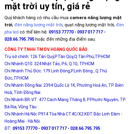
mặt trời uy tín, giá rẻ
Quý khách hàng có nhu cầu mua
camera năng lượng mặt
trời
,
đèn năng lượng mặt trời
, quạt năng lượng mặt trời,
đèn
pha led
có thể liên hệ:
09153 77770 - 0937 017 717 -
hoặc đến những địa điểm sau:
028.66.795.795
CÔNG TY TNHH TM DV HOÀNG QUỐC BẢO
Trụ sở chính: 126 Tân Quý,P.Tân Qúy,Q.Tân Phú,TP.HCM
Chi Nhánh Q10: 324 Nhật Tảo, P.6, Q.10, TP.HCM
Chi Nhánh Thủ Đức: 179 Linh Đông,P.Linh Đông , Q.Thủ
Đức,TP.HCM
Chi Nhánh Đồng Nai: 2394 Quốc Lộ 1K, Phường Hoá An, TP. Biên
Hoà, Tỉnh Đồng Nai
Chi Nhánh BR-VT: 477 Cách Mạng Tháng 8, P.Phước Nguyên, TP.
Bà Rịa, Vũng Tàu
Chi Nhánh Hà Nội: P914 Tòa Nhà CT4C/X2 KĐT Bắc Linh Đàm -
Hoàng Mai - Hà Nội.
ĐT:
09153 77770 - 0937 017 717 - 028.66.795.795