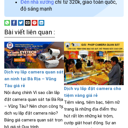
Đèn nhà xưởng
chỉ từ 320k, giao toàn quốc,
độ sáng mạnh
Bài viết liên quan :
Dịch vụ lắp camera quan sát
an ninh tại Bà Rịa – Vũng
Tàu giá rẻ
Dịch vụ lắp đặt camera cho
Nội dung chính Vì sao cần lắp
tiệm vàng giá rẻ
đặt camera quan sát tại Bà Rịa
Tiệm vàng, tiệm bạc, tiệm nữ
– Vũng Tàu? Nên chọn công ty,
trang là những địa điểm thu
dịch vụ lắp đặt camera nào?
hút rất lớn những kẻ trộm,
Bảng giá camera quan sát trọn
cướp giật hoạt động. Sự an
bộ giá rẻ Quy trình...