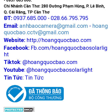
-
0937 685 000.
Chi Nhánh Cần Thơ: 280 Đường Phạm Hùng, P. Lê Bình,
Q. Cái Răng, TP Cần Thơ
ĐT:
0937.685.000 - 028.66.795.795
Email:
anhbaocamera@gmail.com
-
hoang
quocbao.cctv@gmail.com
Website:
http://hoangquocbao.com
Facebook:
Fb.com/hoangquocbaosolarlig
ht
Tiktok
:
@hoangquocbao.com
Youtube
:
@hoangquocbaosolarlight
Tin Tức
:
Tin Tức