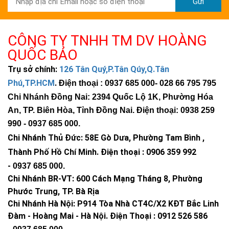
Gửi
CÔNG TY TNHH TM DV HOÀNG
QUỐC BẢO
Trụ sở chính:
126 Tân Quý,P.Tân Qúy,Q.Tân
Phú,TP.HCM
.
Điện thoại : 0937 685 000
- 028 66 795 795
Chi Nhánh Đồng Nai: 2394 Quốc Lộ 1K, Phường Hóa
An, TP. Biên Hòa, Tỉnh Đồng Nai. Điện thoại: 0938 259
990 -
0937 685 000
.
Chi Nhánh Thủ Đức:
58E Gò Dưa, Phường Tam Bình ,
Thành Phố Hồ Chí Minh
.
Điện thoại : 0906 359 992
-
0937 685 000
.
Chi Nhánh BR-VT:
600 Cách Mạng Tháng 8, Phường
Phước Trung, TP. Bà Rịa
Chi Nhánh Hà Nội: P914 Tòa Nhà CT4C/X2 KĐT Bắc Linh
Đàm - Hoàng Mai - Hà Nội.
Điện Thoại : 0912 526 586