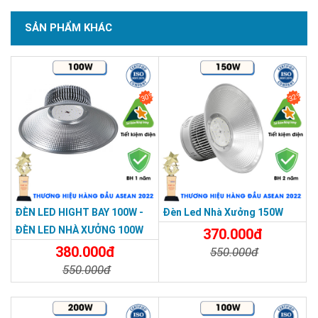
SẢN PHẨM KHÁC
30%
32%
>>> Xem thêm:
Đèn led nhà xưởng
chỉ từ 320k,
giao toàn quốc, độ sáng mạnh
ĐÈN LED HIGHT BAY 100W -
Đèn Led Nhà Xưởng 150W
ĐÈN LED NHÀ XƯỞNG 100W
370.000đ
Phân tích kỹ thuật chuyên sâu Đèn LED nhà
380.000đ
550.000đ
xưởng UFO 100W
550.000đ
Chi Tiết
Đặt Mua
Chip LED Philips Lumileds SMD2835
Chi Tiết
Đặt Mua