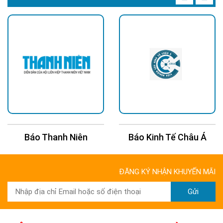
Cấp bảo vệ IP65
IP65 gồm:
Số 6: Chống bụi hoàn toàn.
Số 5: Chống tia nước áp lực thấp từ mọi hướng.
Với môi trường nhà xưởng có bụi kim loại, mạt gỗ, hơi ẩm, IP65
Báo Thanh Niên
Báo Kinh Tế Châu Á
giúp bảo vệ mạch điện và chip LED khỏi oxy hóa. Tuy nhiên, nếu
bạn lắp ngoài trời mưa trực tiếp dài ngày, bạn có thể tham
khảo thêm giải pháp
đèn đường LED
chuyên dụng cho môi
ĐĂNG KÝ NHẬN KHUYẾN MÃI
trường khắc nghiệt.
Gửi
>>> Xem thêm:
Đèn led nhà xưởng 150w
chỉ
370k, giao toàn quốc