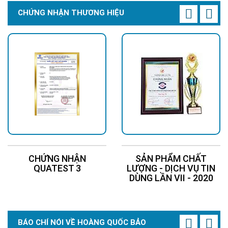
0.9
giúp giảm tổn hao công suất phản kháng, điều này đặc biệt
CHỨNG NHẬN THƯƠNG HIỆU
quan trọng nếu nhà máy của bạn có kiểm soát hệ số công
suất tổng.
Góc chiếu 90
Góc 90° tập trung ánh sáng xuống khu vực làm việc, hạn chế
thất thoát ngang. Nếu bạn lắp ở trần 5–7m, đây là góc tối ưu.
Trong trường hợp của bạn nếu trần thấp 4m, bạn nên cân nhắc
giảm công suất hoặc tăng khoảng cách giữa các đèn để tránh
quá chói.
CHỨNG NHẬN
SẢN PHẨM CHẤT
QUATEST 3
LƯỢNG - DỊCH VỤ TIN
DÙNG LẦN VII - 2020
BÁO CHÍ NÓI VỀ HOÀNG QUỐC BẢO