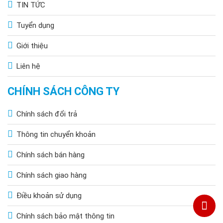
TIN TỨC
Xưởng cơ khí, sản xuất kim loại
Tuyển dụng
Yêu cầu lux cao, ánh sáng trắng 6000–6500K giúp tăng
Giới thiệu
độ tương phản bề mặt kim loại.
Độ cao lắp lý tưởng:
6m. Khoảng cách đèn: 4–5m tùy
Liên hệ
diện tích.
Kho logistics và trung tâm phân phối
CHÍNH SÁCH CÔNG TY
Kho thường yêu cầu 200–300 lux. Đèn 100W đủ cho trần
Chính sách đổi trả
5–6m, bố trí theo dãy song song kệ hàng.
Bạn có thể kết hợp thêm
đèn LED
phụ trợ ở khu vực
Thông tin chuyển khoản
đóng gói chi tiết.
Chính sách bán hàng
Nhà thi đấu trong nhà, sân thể thao nhỏ
Với góc 90°, đèn phù hợp chiếu khu vực tập luyện cầu
Chính sách giao hàng
lông, bóng chuyền trong nhà.
Điều khoản sử dụng
Nếu bạn đang làm sân thể thao chuyên nghiệp ngoài trời,
bạn nên tham khảo thêm giải pháp
đèn LED sân
Chính sách bảo mật thông tin
pickleball
để đảm bảo lux theo tiêu chuẩn thi đấu.