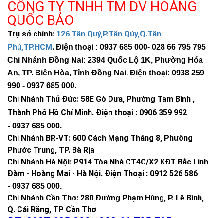
CÔNG TY TNHH TM DV HOÀNG
QUỐC BẢO
Vỏ nhôm đúc + PC
Trụ sở chính:
126 Tân Quý,P.Tân Qúy,Q.Tân
Phú,TP.HCM
.
Điện thoại : 0937 685 000
- 028 66 795 795
Chi Nhánh Đồng Nai: 2394 Quốc Lộ 1K, Phường Hóa
An, TP. Biên Hòa, Tỉnh Đồng Nai. Điện thoại: 0938 259
990 -
0937 685 000
.
Chi Nhánh Thủ Đức:
58E Gò Dưa, Phường Tam Bình ,
Thành Phố Hồ Chí Minh
.
Điện thoại : 0906 359 992
-
0937 685 000
.
Chi Nhánh BR-VT:
600 Cách Mạng Tháng 8, Phường
Phước Trung, TP. Bà Rịa
Chi Nhánh Hà Nội: P914 Tòa Nhà CT4C/X2 KĐT Bắc Linh
Đàm - Hoàng Mai - Hà Nội.
Điện Thoại : 0912 526 586
-
0937 685 000.
Chi Nhánh Cần Thơ: 280 Đường Phạm Hùng, P. Lê Bình,
Q. Cái Răng, TP Cần Thơ