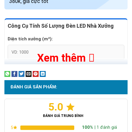
380k, giá cực tốt
Công Cụ Tính Số Lượng Đèn LED Nhà Xưởng
Diện tích xưởng (m²):
Xem thêm
Chiều cao trần (m):
ĐÁNH GIÁ SẢN PHẨM:
Khu vực sản xuất (Độ rọi yêu cầu):
5.0
ĐÁNH GIÁ TRUNG BÌNH
Tính Toán Ngay
100%
| 1 đánh giá
5