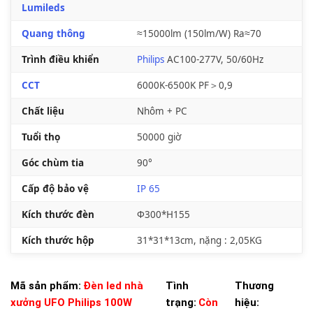
Lumileds
Quang thông
≈15000lm (150lm/W) Ra≈70
Trình điều khiển
Philips
AC100-277V, 50/60Hz
CCT
6000K-6500K PF＞0,9
Chất liệu
Nhôm + PC
Tuổi thọ
50000 giờ
Góc chùm tia
90°
Cấp độ bảo vệ
IP 65
Kích thước đèn
Φ300*H155
Kích thước hộp
31*31*13cm, nặng : 2,05KG
Mã sản phẩm:
Đèn led nhà
Tình
Thương
xưởng UFO Philips 100W
trạng:
Còn
hiệu: