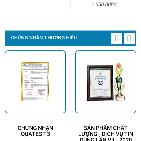
1.650.000đ
Chi Tiết
Liên Hệ
Chi Tiết
Đặt Mua
CHỨNG NHẬN THƯƠNG HIỆU
CHỨNG NHẬN
SẢN PHẨM CHẤT
QUATEST 3
LƯỢNG - DỊCH VỤ TIN
DÙNG LẦN VII - 2020