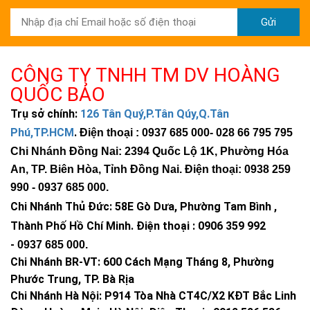
Gửi
CÔNG TY TNHH TM DV HOÀNG
QUỐC BẢO
Trụ sở chính:
126 Tân Quý,P.Tân Qúy,Q.Tân
Phú,TP.HCM
.
Điện thoại : 0937 685 000
- 028 66 795 795
Chi Nhánh Đồng Nai: 2394 Quốc Lộ 1K, Phường Hóa
An, TP. Biên Hòa, Tỉnh Đồng Nai. Điện thoại: 0938 259
990 -
0937 685 000
.
Chi Nhánh Thủ Đức:
58E Gò Dưa, Phường Tam Bình ,
Thành Phố Hồ Chí Minh
.
Điện thoại : 0906 359 992
-
0937 685 000
.
Chi Nhánh BR-VT:
600 Cách Mạng Tháng 8, Phường
Phước Trung, TP. Bà Rịa
Chi Nhánh Hà Nội: P914 Tòa Nhà CT4C/X2 KĐT Bắc Linh