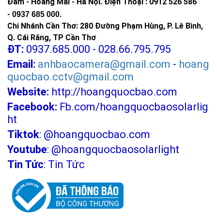
Đàm - Hoàng Mai - Hà Nội.
Điện Thoại : 0912 526 586
-
0937 685 000.
Chi Nhánh Cần Thơ: 280 Đường Phạm Hùng, P. Lê Bình,
Q. Cái Răng, TP Cần Thơ
ĐT:
0937.685.000 - 028.66.795.795
Email:
anhbaocamera@gmail.com
-
hoang
quocbao.cctv@gmail.com
Website:
http://hoangquocbao.com
Facebook:
Fb.com/hoangquocbaosolarlig
ht
Tiktok
:
@hoangquocbao.com
Youtube
:
@hoangquocbaosolarlight
Tin Tức
:
Tin Tức