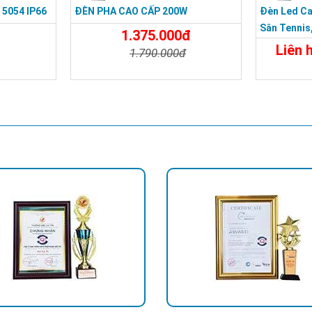
5054 IP66
ĐÈN PHA CAO CẤP 200W
Đèn Led C
Sân Tennis,
1.375.000đ
Chip Led Ph
Liên 
Đèn LED Highbay 120W/160W/200W cho nhà xưở
1.790.000đ
Đặt Mua
Chi Tiết
Đặt Mua
Chi Tiế