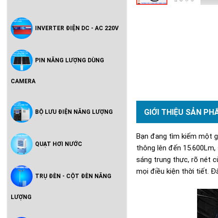
INVERTER ĐIỆN DC - AC 220V
PIN NĂNG LƯỢNG DÙNG
CAMERA
GIỚI THIỆU SẢN PH
BỘ LƯU ĐIỆN NĂNG LƯỢNG
Bạn đang tìm kiếm một gi
QUẠT HƠI NƯỚC
thông lên đến 15.600Lm, 
sáng trung thực, rõ nét 
mọi điều kiện thời tiết. 
TRỤ ĐÈN - CỘT ĐÈN NĂNG
LƯỢNG