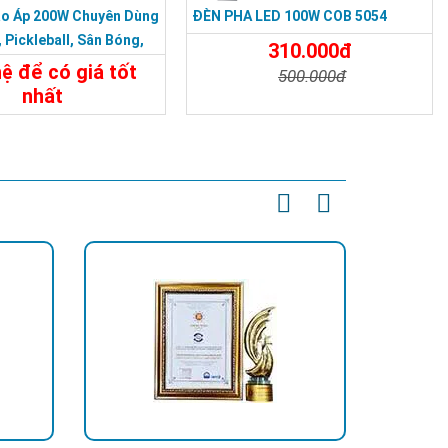
ao Áp 200W Chuyên Dùng
ĐÈN PHA LED 100W COB 5054
 Pickleball, Sân Bóng,
310.000đ
ilips
hệ để có giá tốt
ng, khu công nghiệp
500.000đ
nhất
Chi Tiết
Đặt Mua
t
Liên Hệ