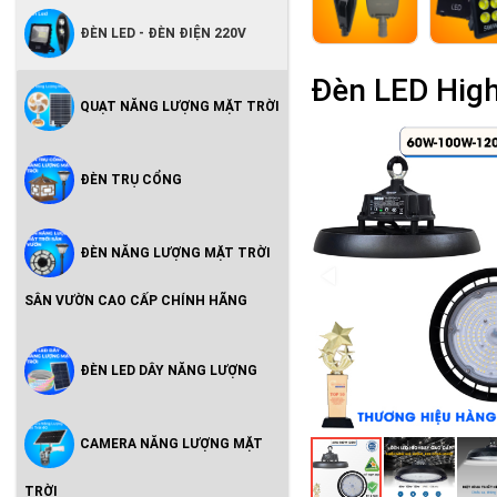
ĐÈN LED - ĐÈN ĐIỆN 220V
Đèn LED Hig
QUẠT NĂNG LƯỢNG MẶT TRỜI
ĐÈN TRỤ CỔNG
ĐÈN NĂNG LƯỢNG MẶT TRỜI
SÂN VƯỜN CAO CẤP CHÍNH HÃNG
ĐÈN LED DÂY NĂNG LƯỢNG
CAMERA NĂNG LƯỢNG MẶT
TRỜI