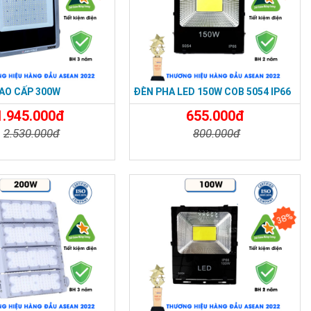
AO CẤP 300W
ĐÈN PHA LED 150W COB 5054 IP66
1.945.000đ
655.000đ
2.530.000đ
800.000đ
t
Đặt Mua
Chi Tiết
Đặt Mua
38%