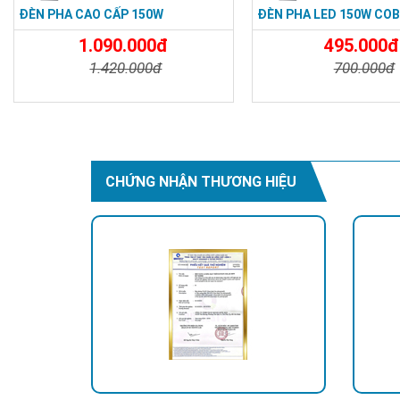
ĐÈN PHA CAO CẤP 150W
ĐÈN PHA LED 150W COB 
1.090.000đ
495.000đ
1.420.000đ
700.000đ
Chi Tiết
Đặt Mua
Chi Tiết
CHỨNG NHẬN THƯƠNG HIỆU