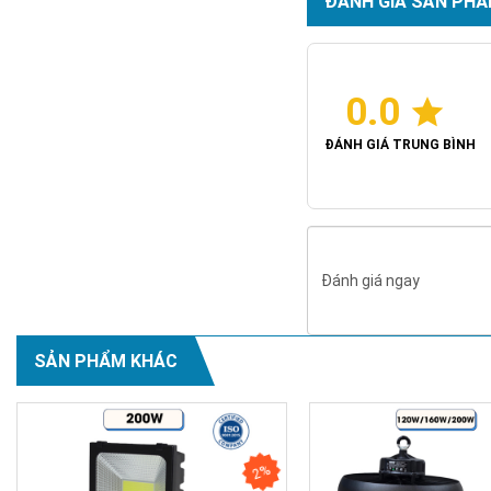
ĐÁNH GIÁ SẢN PHẨ
Kích thước đèn: Φ
Driver: MOSO
CRI: Ra≈80
Input: AC100~277
0.0
CCT: 6000K-6500K
Chỉ số chống nước:
ĐÁNH GIÁ TRUNG BÌNH
Đánh giá ngay
SẢN PHẨM KHÁC
2%