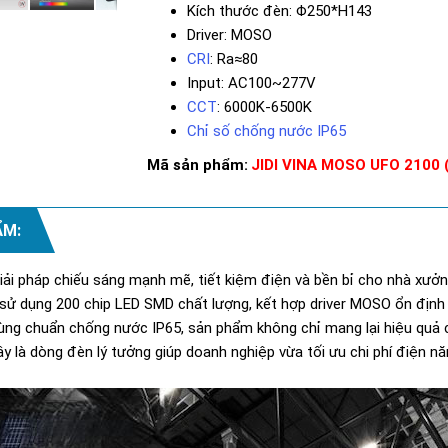
Kích thước đèn: Φ250*H143
Driver: MOSO
CRI
: Ra≈80
Input: AC100~277V
CCT
: 6000K-6500K
Chỉ số chống nước IP65
Mã sản phẩm:
JIDI VINA MOSO UFO 2100
ẨM:
ải pháp chiếu sáng mạnh mẽ, tiết kiệm điện và bền bỉ cho nhà xưởng
sử dụng 200 chip LED SMD chất lượng, kết hợp driver MOSO ổn định 
cùng chuẩn chống nước IP65, sản phẩm không chỉ mang lại hiệu quả
Đây là dòng đèn lý tưởng giúp doanh nghiệp vừa tối ưu chi phí điện n