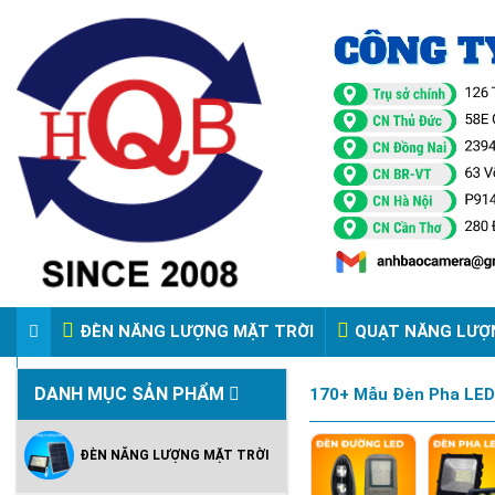
ĐÈN NĂNG LƯỢNG MẶT TRỜI
QUẠT NĂNG LƯỢ
VIDEO ĐÈN PHA ĐIỆN 220V
DANH MỤC SẢN PHẨM
170+ Mẫu Đèn Pha LED 
ĐÈN NĂNG LƯỢNG MẶT TRỜI