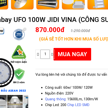
hbay UFO 100W JIDI VINA (CÔNG S
870.000đ
1.290.000đ
(GIÁ SẼ TỐT HƠN KHI MUA SỐ LƯ
Vui lòng liên hệ với chúng tôi để được tư vấn 
Công suất: 60w/ 100W/ 120W
Nguồn điện: 220V
Quang thông
: 15600Lm, 130lm/W
Chip Led: 200
Chip LED SMD