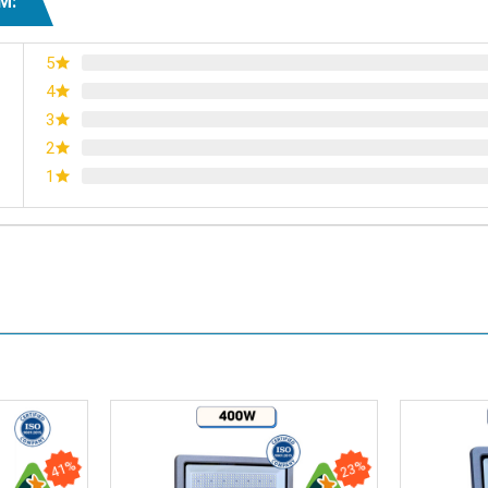
M:
250*H143
5
V
4
3
 IP65
2
1
41%
23%