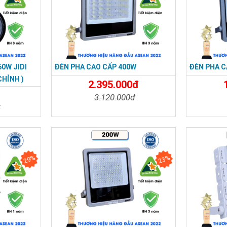
60W JIDI
ĐÈN PHA CAO CẤP 400W
ĐÈN PHA C
CHỈNH )
2.395.000đ
3.120.000đ
đ
Chi Tiết
Đặt Mua
Chi Tiế
Đặt Mua
29%
23%