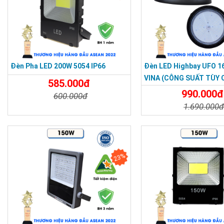
Đèn Pha LED 200W 5054 IP66
Đèn LED Highbay UFO 1
VINA (CÔNG SUẤT TÙY 
585.000đ
990.000đ
600.000đ
1.690.000
Chi Tiết
Đặt Mua
Chi Tiết
23%