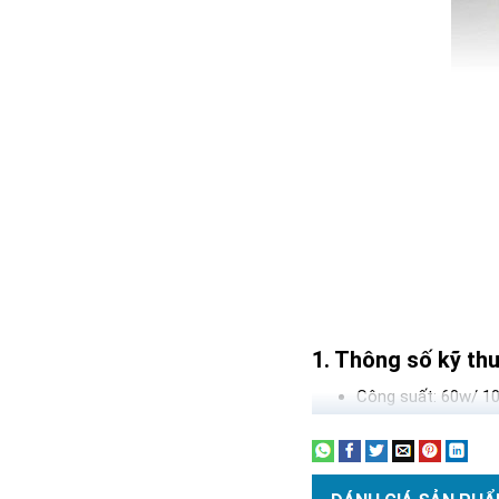
Thông số kỹ th
Công suất: 60w/ 
Nguồn điện: 220V
Quang thông: 156
Chip Led: 200 Chip