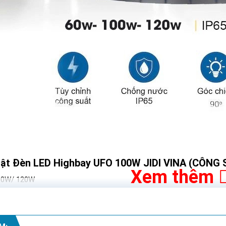
uật Đèn LED Highbay UFO 100W JIDI VINA (CÔNG
Xem thêm
100W/ 120W
00Lm, 130lm/W
 LED SMD