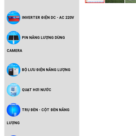
INVERTER ĐIỆN DC - AC 220V
PIN NĂNG LƯỢNG DÙNG
CAMERA
BỘ LƯU ĐIỆN NĂNG LƯỢNG
QUẠT HƠI NƯỚC
TRỤ ĐÈN - CỘT ĐÈN NĂNG
LƯỢNG