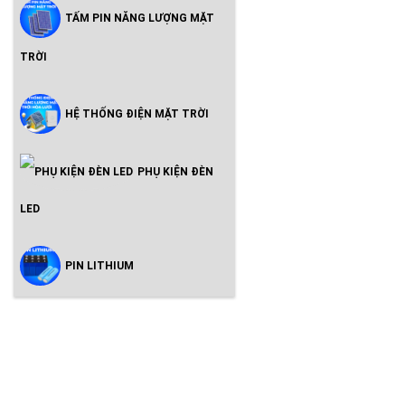
TẤM PIN NĂNG LƯỢNG MẶT
TRỜI
HỆ THỐNG ĐIỆN MẶT TRỜI
PHỤ KIỆN ĐÈN
LED
PIN LITHIUM