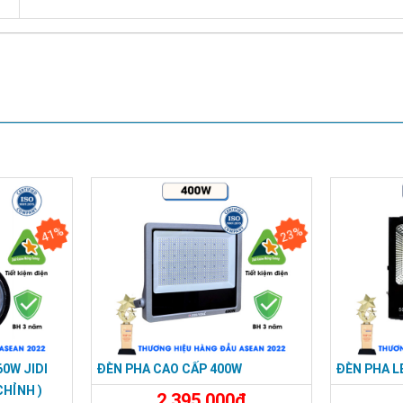
41%
23%
60W JIDI
ĐÈN PHA CAO CẤP 400W
ĐÈN PHA L
CHỈNH )
2.395.000đ