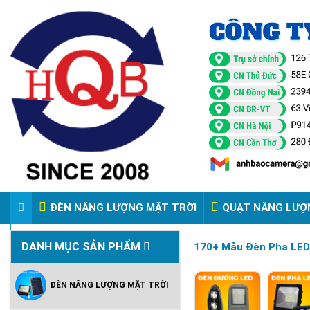
ĐÈN NĂNG LƯỢNG MẶT TRỜI
QUẠT NĂNG LƯỢ
VIDEO ĐÈN PHA ĐIỆN 220V
DANH MỤC SẢN PHẨM
170+ Mẫu Đèn Pha LED 
ĐÈN NĂNG LƯỢNG MẶT TRỜI