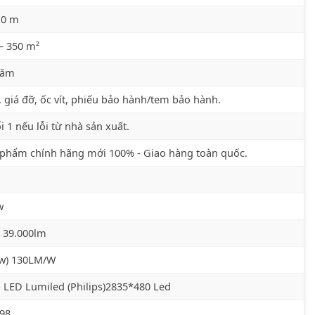
10 m
– 350 m²
năm
 giá đỡ, ốc vít, phiếu bảo hành/tem bảo hành.
i 1 nếu lỗi từ nhà sản xuất.
phẩm chính hãng mới 100% - Giao hàng toàn quốc.
w
 39.000lm
/w) 130LM/W
 LED Lumiled (Philips)2835*480 Led
98