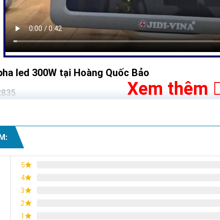
pha led 300W tại Hoàng Quốc Bảo
Xem thêm
2835
M:
5
4
3
2
1