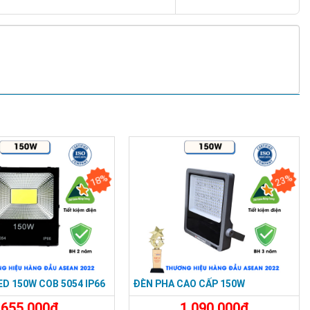
18%
23%
ED 150W COB 5054 IP66
ĐÈN PHA CAO CẤP 150W
655.000đ
1.090.000đ