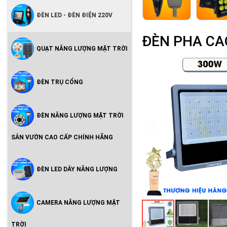
ĐÈN LED - ĐÈN ĐIỆN 220V
ĐÈN PHA CA
QUẠT NĂNG LƯỢNG MẶT TRỜI
ĐÈN TRỤ CỔNG
ĐÈN NĂNG LƯỢNG MẶT TRỜI
SÂN VƯỜN CAO CẤP CHÍNH HÃNG
ĐÈN LED DÂY NĂNG LƯỢNG
CAMERA NĂNG LƯỢNG MẶT
TRỜI