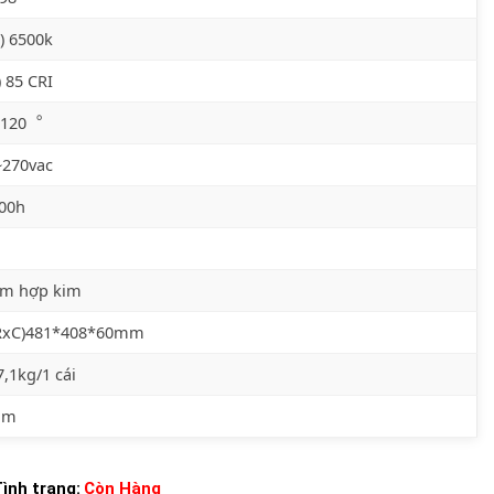
) 6500k
) 85 CRI
) 120︒
~270vac
000h
m hợp kim
RxC)481*408*60mm
7,1kg/1 cái
ăm
ình trạng:
Còn Hàng