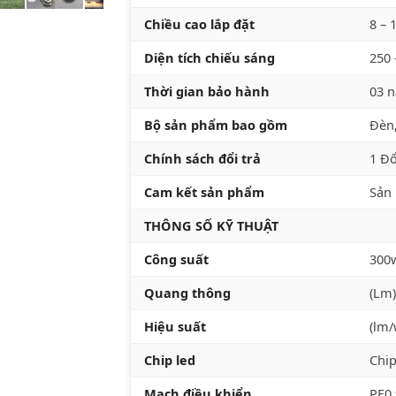
Chiều cao lắp đặt
8 – 
Diện tích chiếu sáng
250 
Thời gian bảo hành
03 
Bộ sản phẩm bao gồm
Đèn,
Chính sách đổi trả
1 Đổ
Cam kết sản phẩm
Sản 
THÔNG SỐ KỸ THUẬT
Công suất
300
Quang thông
(Lm)
Hiệu suất
(lm
Chip led
Chip
Mạch điều khiển
PF0.