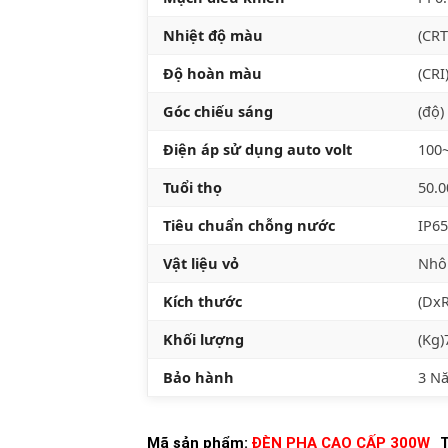
Nhiệt độ màu
(CRT
Độ hoàn màu
(CRI
Góc chiếu sáng
(độ
Điện áp sử dụng auto volt
100
Tuổi thọ
50.
Tiêu chuẩn chỗng nước
IP65
Vật liệu vỏ
Nhô
Kích thước
(Dx
Khối lượng
(Kg)
Bảo hành
3 N
Mã sản phẩm:
ĐÈN PHA CAO CẤP 300W
T