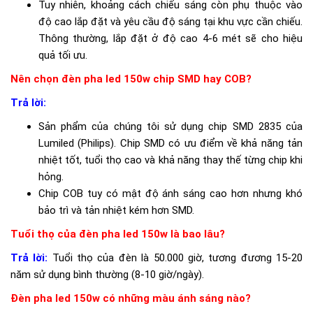
Tuy nhiên, khoảng cách chiếu sáng còn phụ thuộc vào
bảo tuổi thọ lên đến 50.000 giờ hoạt động, tương đương 15-20
độ cao lắp đặt và yêu cầu độ sáng tại khu vực cần chiếu.
năm sử dụng bình thường.
Thông thường, lắp đặt ở độ cao 4-6 mét sẽ cho hiệu
Chất lượng ánh sáng vượt trội
quả tối ưu.
Nhiệt độ màu 6500K tạo ra ánh sáng trắng tự nhiên, không gây
Nên chọn đèn pha led 150w chip SMD hay COB?
mỏi mắt khi nhìn lâu. Chỉ số hoàn màu CRI 85 đảm bảo các vật
Trả lời:
thể được chiếu sáng hiển thị màu sắc chân thực, điều này đặc
biệt quan trọng cho các khu vực cần độ chính xác màu sắc
Sản phẩm của chúng tôi sử dụng chip SMD 2835 của
cao.
Lumiled (Philips). Chip SMD có ưu điểm về khả năng tản
nhiệt tốt, tuổi thọ cao và khả năng thay thế từng chip khi
Thiết kế chống nước IP65 bền bỉ
hỏng.
Vỏ nhôm hợp kim cao cấp kết hợp chuẩn chống nước IP65
Chip COB tuy có mật độ ánh sáng cao hơn nhưng khó
giúp đèn pha led 150w siêu sáng hoạt động ổn định trong mọi
bảo trì và tản nhiệt kém hơn SMD.
điều kiện thời tiết.
Tuổi thọ của đèn pha led 150w là bao lâu?
Dù mưa to, nắng gắt hay độ ẩm cao, sản phẩm vẫn duy
Trả lời:
Tuổi thọ của đèn là 50.000 giờ, tương đương 15-20
trì hiệu suất tối ưu.
năm sử dụng bình thường (8-10 giờ/ngày).
Đèn pha led 150w có những màu ánh sáng nào?