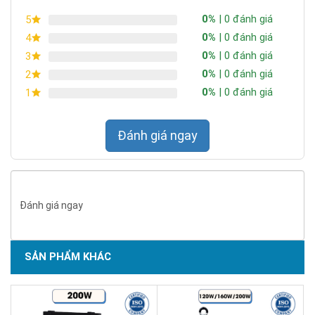
0%
| 0 đánh giá
5
Hệ số công suất 0.98 không chỉ giúp tiết kiệm điện năng mà
0%
| 0 đánh giá
4
còn giảm thiểu tác động xấu lên hệ thống điện.
0%
| 0 đánh giá
3
Khả năng thích ứng điện áp rộng
0%
| 0 đánh giá
2
Với khả năng hoạt động ổn định từ 100V đến 270V AC, đèn
0%
| 0 đánh giá
1
phù hợp với hệ thống điện của hầu hết các quốc gia, đồng thời
chống được những biến động điện áp thường gặp trong thực
Đánh giá ngay
tế.
Đánh giá ngay
SẢN PHẨM KHÁC