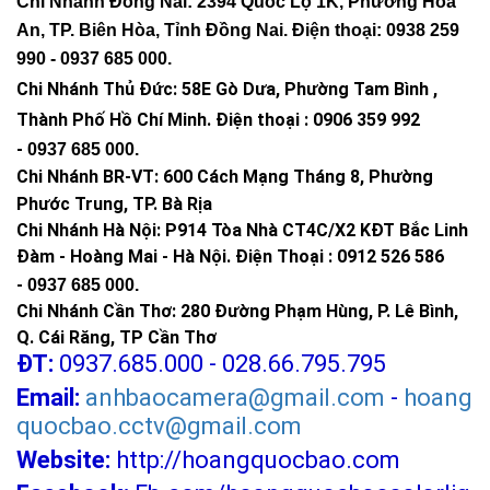
Chi Nhánh Đồng Nai: 2394 Quốc Lộ 1K, Phường Hóa
An, TP. Biên Hòa, Tỉnh Đồng Nai. Điện thoại: 0938 259
990 -
0937 685 000
.
Chi Nhánh Thủ Đức:
58E Gò Dưa, Phường Tam Bình ,
Thành Phố Hồ Chí Minh
.
Điện thoại : 0906 359 992
-
0937 685 000
.
Chi Nhánh BR-VT:
600 Cách Mạng Tháng 8, Phường
Phước Trung, TP. Bà Rịa
Chi Nhánh Hà Nội: P914 Tòa Nhà CT4C/X2 KĐT Bắc Linh
Đàm - Hoàng Mai - Hà Nội.
Điện Thoại : 0912 526 586
-
0937 685 000.
Chi Nhánh Cần Thơ: 280 Đường Phạm Hùng, P. Lê Bình,
Q. Cái Răng, TP Cần Thơ
ĐT:
0937.685.000 - 028.66.795.795
Email:
anhbaocamera@gmail.com
-
hoang
quocbao.cctv@gmail.com
Website:
http://hoangquocbao.com