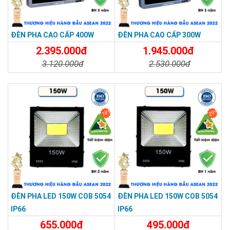
ĐÈN PHA CAO CẤP 400W
ĐÈN PHA CAO CẤP 300W
2.395.000đ
1.945.000đ
3.120.000đ
2.530.000đ
Chi Tiết
Đặt Mua
Chi Tiết
Đặt Mua
18%
29%
Ứng dụng phổ biến của đèn pha led 150w
Đèn pha led 150w được ứng dụng rộng rãi trong nhiều lĩnh vực
khác nhau:
Chiếu sáng sân vườn và khu resort
Đèn pha led sân vườn 150W là lựa chọn lý tưởng cho các villa,
ĐÈN PHA LED 150W COB 5054
ĐÈN PHA LED 150W COB 5054
resort, khách sạn cần tạo không gian sang trọng. Góc chiếu
IP66
IP66
120 độ phủ sáng diện tích rộng, giúp tôn lên vẻ đẹp của cảnh
655.000đ
495.000đ