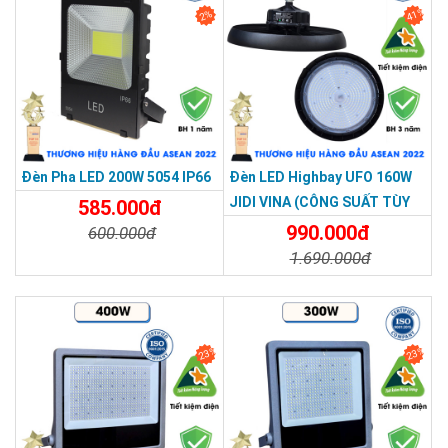
41%
2%
Đèn Pha LED 200W 5054 IP66
Đèn LED Highbay UFO 160W
JIDI VINA (CÔNG SUẤT TÙY
585.000đ
CHỈNH )
990.000đ
600.000đ
1.690.000đ
Chi Tiết
Đặt Mua
Chi Tiết
Đặt Mua
23%
23%