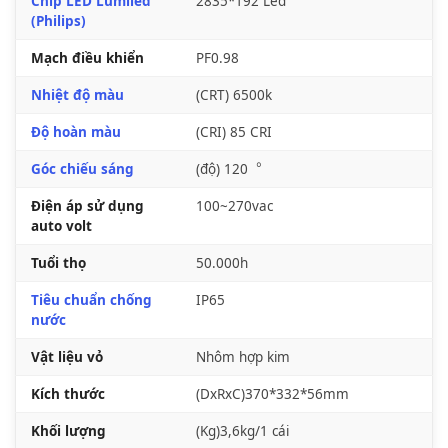
Chip LED Lumiled
2835*192 Led
(Philips)
Mạch điều khiển
PF0.98
Nhiệt độ màu
(CRT) 6500k
Độ hoàn màu
(CRI) 85 CRI
Góc chiếu sáng
(độ) 120︒
Điện áp sử dụng
100~270vac
auto volt
Tuổi thọ
50.000h
Tiêu chuẩn chống
IP65
nước
Vật liệu vỏ
Nhôm hợp kim
Kích thước
(DxRxC)370*332*56mm
Khối lượng
(Kg)3,6kg/1 cái