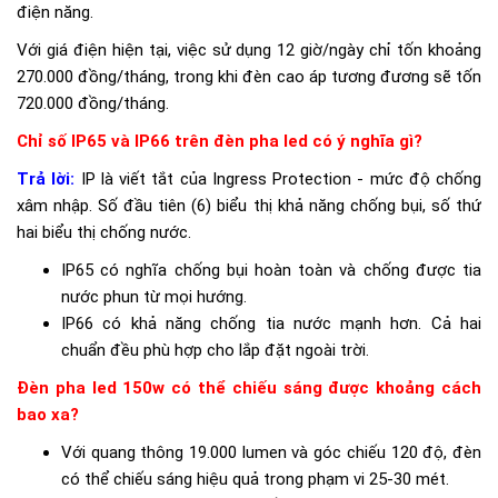
điện năng.
Với giá điện hiện tại, việc sử dụng 12 giờ/ngày chỉ tốn khoảng
270.000 đồng/tháng, trong khi đèn cao áp tương đương sẽ tốn
720.000 đồng/tháng.
Chỉ số IP65 và IP66 trên đèn pha led có ý nghĩa gì?
Trả lời:
IP là viết tắt của Ingress Protection - mức độ chống
xâm nhập. Số đầu tiên (6) biểu thị khả năng chống bụi, số thứ
hai biểu thị chống nước.
IP65 có nghĩa chống bụi hoàn toàn và chống được tia
nước phun từ mọi hướng.
IP66 có khả năng chống tia nước mạnh hơn. Cả hai
chuẩn đều phù hợp cho lắp đặt ngoài trời.
Công nghệ chip LED Lumiled tiên tiến
Đèn pha led 150w có thể chiếu sáng được khoảng cách
bao xa?
Sản phẩm sử dụng 192 chip LED Lumiled 2835 của Philips -
thương hiệu hàng đầu thế giới về công nghệ chiếu sáng.
Với quang thông 19.000 lumen và góc chiếu 120 độ, đèn
có thể chiếu sáng hiệu quả trong phạm vi 25-30 mét.
Những chip này không chỉ cho độ sáng ổn định mà còn đảm